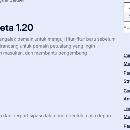
kat Seluler
eta 1.20
AU
engajak pemain untuk menguji fitur-fitur baru sebelum
dirancang untuk pemain petualang yang ingin
kan masukan, dan membantu pengembang
Ca
Me
Pa
Str
Ca
An
Te
a dan berpartisipasi dalam membentuk masa depan
Moj
Pa