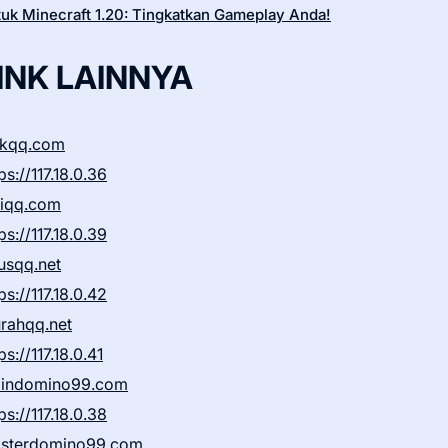
tuk Minecraft 1.20: Tingkatkan Gameplay Anda!
INK LAINNYA
ikqq.com
ps://117.18.0.36
liqq.com
ps://117.18.0.39
rusqq.net
ps://117.18.0.42
rahqq.net
ps://117.18.0.41
indomino99.com
ps://117.18.0.38
sterdomino99.com