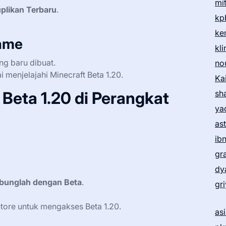
mi
plikan Terbaru
.
kp
ke
ame
kl
ang baru dibuat.
no
menjelajahi Minecraft Beta 1.20.
Ka
Beta 1.20 di Perangkat
sh
ya
as
ib
gr
dy
bunglah dengan Beta
.
gr
Store untuk mengakses Beta 1.20.
as