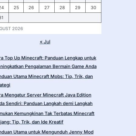
24
25
26
27
28
29
30
31
GUST 2026
« Jul
ra Top Up Minecraft: Panduan Lengkap untuk
ningkatkan Pengalaman Bermain Game Anda
nduan Utama Minecraft Mobs: Tip, Trik, dan
ategi
ra Mengatur Server Minecraft Java Edition
da Sendiri: Panduan Langkah demi Langkah
mukan Kemungkinan Tak Terbatas Minecraft
ang: Tip, Trik, dan Ide Kreatif
nduan Utama untuk Mengunduh Jenny Mod