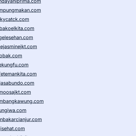
ndayaniprima.com
mpungmakan.com
ckycatck.com
bakoelkita.com
gelesehan.com
uejasminejkt.com
obak.com
ekungfu.com
fetemankita.com
jasabundo.com
moosajkt.com
mbangkawung.com
ungiwa.com
anbakarcianjur.com
jisehat.com