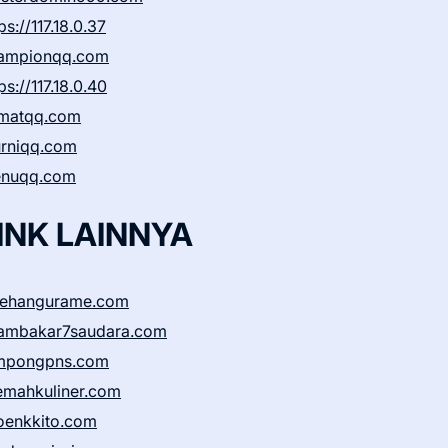
ps://117.18.0.37
ampionqq.com
ps://117.18.0.40
matqq.com
rniqq.com
nuqq.com
INK LAINNYA
sehangurame.com
ambakar7saudara.com
mpongpns.com
emahkuliner.com
oenkkito.com