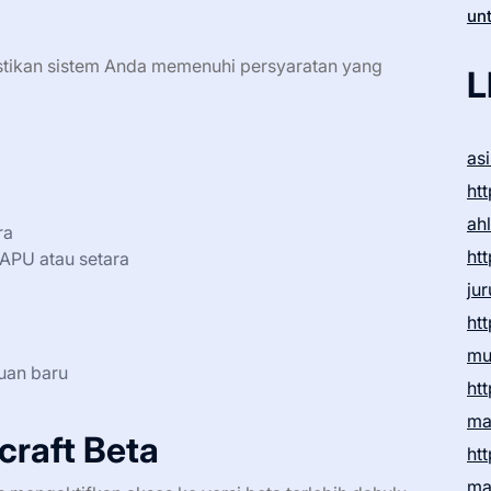
un
stikan sistem Anda memenuhi persyaratan yang
L
as
htt
ah
ra
htt
APU atau setara
ju
htt
mu
uan baru
htt
ma
raft Beta
htt
ma