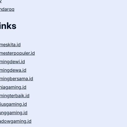
v
ndarqq
inks
meskita.id
mesterpopuler.id
mingdewi.id
mingdewa.id
mingbersama.id
niagaming.id
mingterbaik.id
niusgaming.id
unggaming.id
adowgaming.id