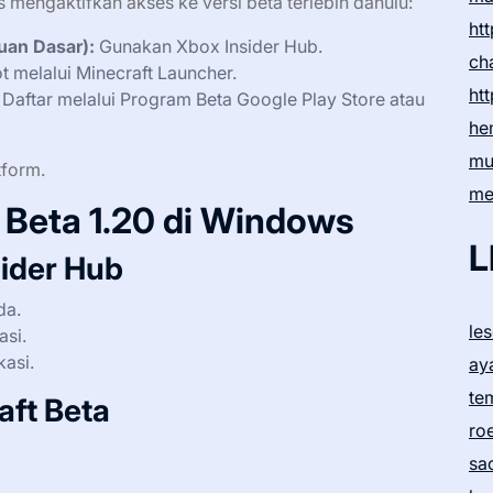
mengaktifkan akses ke versi beta terlebih dahulu:
htt
uan Dasar):
Gunakan Xbox Insider Hub.
ch
t melalui Minecraft Launcher.
htt
Daftar melalui Program Beta Google Play Store atau
he
mu
tform.
me
Beta 1.20 di Windows
L
sider Hub
da.
le
asi.
kasi.
ay
te
aft Beta
ro
sa