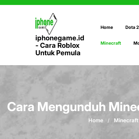
Skip
to
content
Home
Dota 2
iphonegame.id
Minecraft
Mo
- Cara Roblox
Untuk Pemula
Cara Mengunduh Minec
Home
/
Minecraft