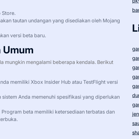
pk
ba
 Store.
nakan tautan undangan yang disediakan oleh Mojang
L
kan versi beta baru.
h Umum
ga
ga
da mungkin mengalami beberapa kendala. Berikut
ga
ga
nda memiliki Xbox Insider Hub atau TestFlight versi
ga
du
n sistem Anda memenuhi spesifikasi yang diperlukan
ga
:
Program beta memiliki ketersediaan terbatas dan
je
terbuka.
sa
sh