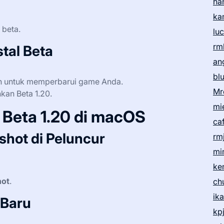
ha
ka
 beta.
lu
rm
tal Beta
an
bl
ih untuk memperbarui game Anda.
Mr
kan Beta 1.20.
mi
Beta 1.20 di macOS
ca
shot di Peluncur
rm
mi
ke
hot
.
ch
ik
 Baru
kp