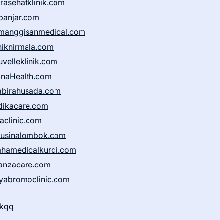
trasehatklinik.com
banjar.com
manggisanmedical.com
iniknirmala.com
uvelleklinik.com
inaHealth.com
abirahusada.com
dikacare.com
taclinic.com
nusinalombok.com
ahamedicalkurdi.com
anzacare.com
iyabromoclinic.com
ikqq