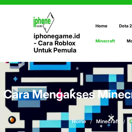
Skip
to
content
Home
Dota 2
iphonegame.id
Minecraft
Mo
- Cara Roblox
Untuk Pemula
Cara Mengakses Minecr
Home
/
Minecraft
/
C