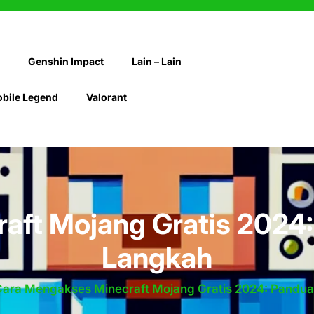
Genshin Impact
Lain – Lain
bile Legend
Valorant
aft Mojang Gratis 2024
Langkah
ara Mengakses Minecraft Mojang Gratis 2024: Pandu