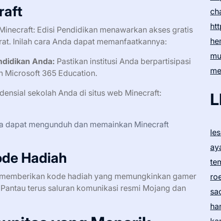
raft
ch
htt
Minecraft: Edisi Pendidikan menawarkan akses gratis
he
at. Inilah cara Anda dapat memanfaatkannya:
mu
endidikan Anda:
Pastikan institusi Anda berpartisipasi
me
 Microsoft 365 Education.
nsial sekolah Anda di situs web Minecraft:
L
nda dapat mengunduh dan memainkan Minecraft
le
ay
ode Hadiah
te
u memberikan kode hadiah yang memungkinkan gamer
ro
. Pantau terus saluran komunikasi resmi Mojang dan
sa
ha