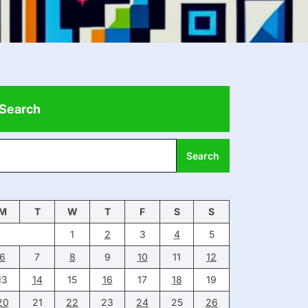
Search
Search
M
T
W
T
F
S
S
1
2
3
4
5
6
7
8
9
10
11
12
13
14
15
16
17
18
19
20
21
22
23
24
25
26