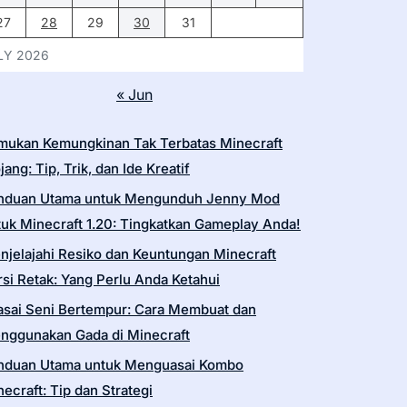
27
28
29
30
31
LY 2026
« Jun
mukan Kemungkinan Tak Terbatas Minecraft
ang: Tip, Trik, dan Ide Kreatif
nduan Utama untuk Mengunduh Jenny Mod
tuk Minecraft 1.20: Tingkatkan Gameplay Anda!
njelajahi Resiko dan Keuntungan Minecraft
si Retak: Yang Perlu Anda Ketahui
asai Seni Bertempur: Cara Membuat dan
nggunakan Gada di Minecraft
nduan Utama untuk Menguasai Kombo
ecraft: Tip dan Strategi