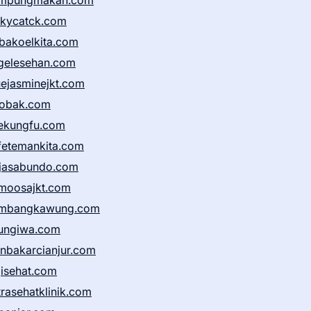
mpungmakan.com
ckycatck.com
bakoelkita.com
gelesehan.com
uejasminejkt.com
obak.com
ekungfu.com
fetemankita.com
jasabundo.com
moosajkt.com
mbangkawung.com
ungiwa.com
anbakarcianjur.com
jisehat.com
trasehatklinik.com