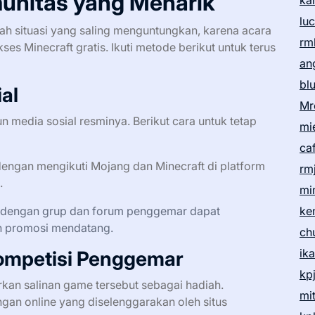
unitas yang Menarik
ka
lu
h situasi yang saling menguntungkan, karena acara
rm
s Minecraft gratis. Ikuti metode berikut untuk terus
an
bl
ial
Mr
edia sosial resminya. Berikut cara untuk tetap
mi
ca
gan mengikuti Mojang dan Minecraft di platform
rm
.
mi
dengan grup dan forum penggemar dapat
ke
n promosi mendatang.
ch
ik
Kompetisi Penggemar
kp
kan salinan game tersebut sebagai hadiah.
mi
ngan online yang diselenggarakan oleh situs