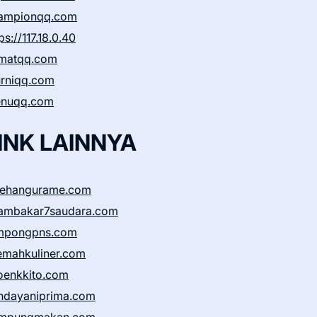
ampionqq.com
ps://117.18.0.40
matqq.com
rniqq.com
nuqq.com
INK LAINNYA
sehangurame.com
ambakar7saudara.com
mpongpns.com
emahkuliner.com
oenkkito.com
ndayaniprima.com