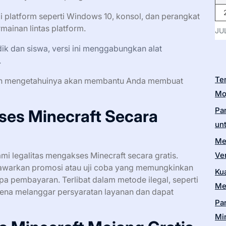
i platform seperti Windows 10, konsol, dan perangkat
mainan lintas platform.
JU
ik dan siswa, versi ini menggabungkan alat
.
Te
i, dan mengetahuinya akan membantu Anda membuat
Moj
Pa
es Minecraft Secara
un
Me
i legalitas mengakses Minecraft secara gratis.
Ver
warkan promosi atau uji coba yang memungkinkan
Ku
 pembayaran. Terlibat dalam metode ilegal, seperti
Me
rena melanggar persyaratan layanan dan dapat
Pa
Min