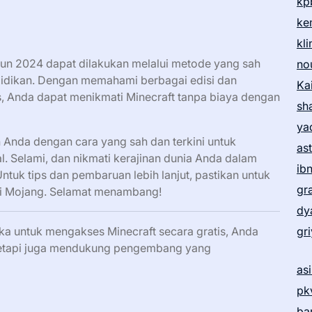
kp
ke
kl
hun 2024 dapat dilakukan melalui metode yang sah
no
ndidikan. Dengan memahami berbagai edisi dan
Ka
 Anda dapat menikmati Minecraft tanpa biaya dengan
sh
ya
Anda dengan cara yang sah dan terkini untuk
as
l. Selami, dan nikmati kerajinan dunia Anda dalam
ib
Untuk tips dan pembaruan lebih lanjut, pastikan untuk
gr
smi Mojang. Selamat menambang!
dy
ka untuk mengakses Minecraft secara gratis, Anda
gr
tetapi juga mendukung pengembang yang
as
pk
ba