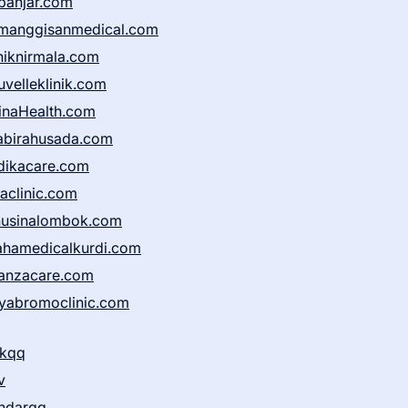
banjar.com
manggisanmedical.com
iniknirmala.com
uvelleklinik.com
inaHealth.com
abirahusada.com
dikacare.com
taclinic.com
nusinalombok.com
ahamedicalkurdi.com
anzacare.com
iyabromoclinic.com
ikqq
v
ndarqq