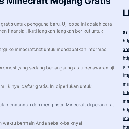
 Minecraft Mojang Gratis
L
ratis untuk pengguna baru. Uji coba ini adalah cara
en finansial. Ikuti langkah-langkah berikut untuk
as
htt
rgi ke minecraft.net untuk mendapatkan informasi
ah
htt
ju
promosi yang sedang berlangsung atau penawaran uji
htt
mu
likinya, daftar gratis. Ini diperlukan untuk
htt
ma
tuk mengunduh dan menginstal Minecraft di perangkat
htt
ma
kan waktu bermain Anda sebaik-baiknya!
htt