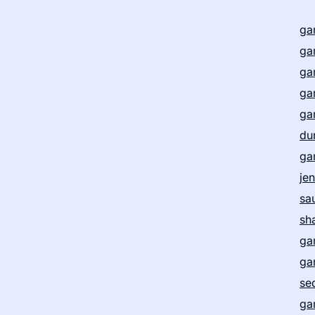
ga
ga
ga
ga
ga
du
ga
je
sa
sh
ga
ga
se
ga