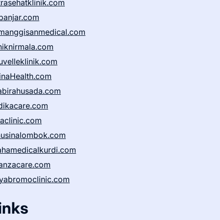
trasehatklinik.com
banjar.com
manggisanmedical.com
iniknirmala.com
uvelleklinik.com
inaHealth.com
abirahusada.com
dikacare.com
taclinic.com
nusinalombok.com
ahamedicalkurdi.com
anzacare.com
iyabromoclinic.com
inks