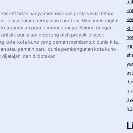
mi
kp
inecraft tidak hanya menawarkan pesta visual tetapi
ke
 luar biasa dalam permainan sandbox. Monumen digital
dan keterampilan para pembangunnya. Seiring dengan
kl
 artistik pun akan didorong oleh proyek-proyek
no
ang kota-kota kuno yang pernah membentuk dunia kita.
Ka
n atau pemain baru, dunia pembangunan kota kuno
sh
ijelajahi dan diciptakan.
ya
as
ib
gr
dy
gr
L