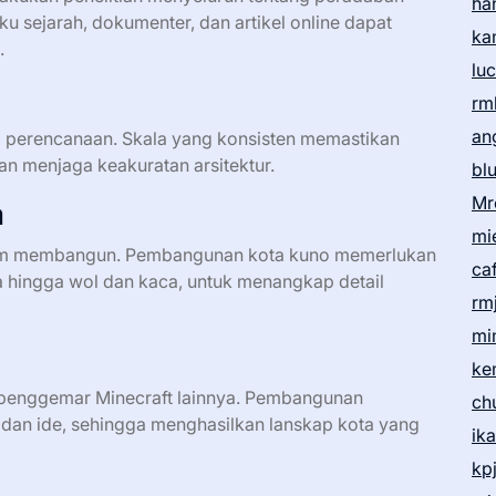
ha
ku sejarah, dokumenter, dan artikel online dapat
ka
.
lu
rm
an
p perencanaan. Skala yang konsisten memastikan
n menjaga keakuratan arsitektur.
bl
Mr
a
mi
um membangun. Pembangunan kota kuno memerlukan
ca
a hingga wol dan kaca, untuk menangkap detail
rm
mi
ke
 penggemar Minecraft lainnya. Pembangunan
ch
dan ide, sehingga menghasilkan lanskap kota yang
ik
kp