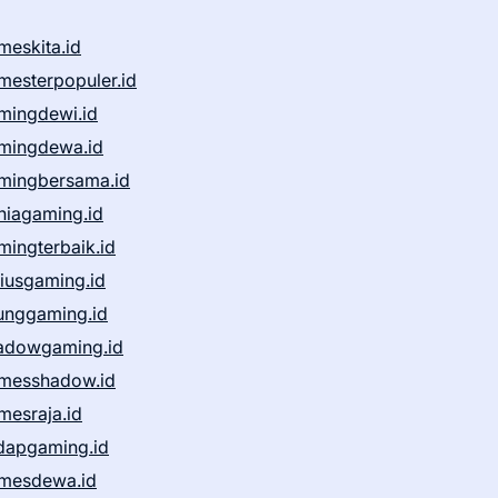
meskita.id
mesterpopuler.id
mingdewi.id
mingdewa.id
mingbersama.id
niagaming.id
mingterbaik.id
niusgaming.id
unggaming.id
adowgaming.id
messhadow.id
mesraja.id
dapgaming.id
mesdewa.id