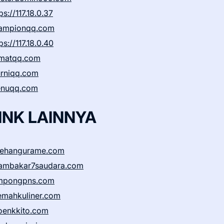
ps://117.18.0.37
ampionqq.com
ps://117.18.0.40
matqq.com
rniqq.com
nuqq.com
INK LAINNYA
sehangurame.com
ambakar7saudara.com
mpongpns.com
emahkuliner.com
oenkkito.com