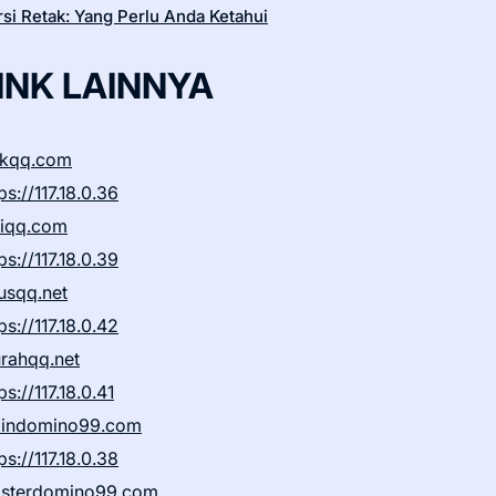
si Retak: Yang Perlu Anda Ketahui
INK LAINNYA
ikqq.com
ps://117.18.0.36
liqq.com
ps://117.18.0.39
rusqq.net
ps://117.18.0.42
rahqq.net
ps://117.18.0.41
indomino99.com
ps://117.18.0.38
sterdomino99.com