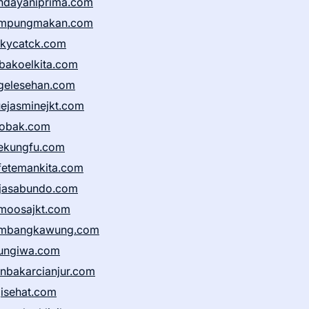
ndayaniprima.com
mpungmakan.com
ckycatck.com
bakoelkita.com
gelesehan.com
uejasminejkt.com
obak.com
ekungfu.com
fetemankita.com
jasabundo.com
moosajkt.com
mbangkawung.com
ungiwa.com
anbakarcianjur.com
jisehat.com