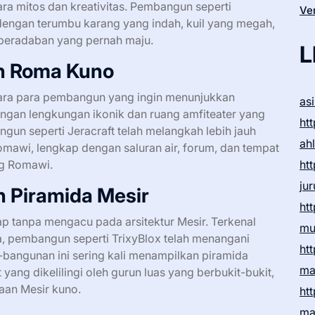
a mitos dan kreativitas. Pembangun seperti
Ver
 dengan terumbu karang yang indah, kuil yang megah,
 peradaban yang pernah maju.
L
n Roma Kuno
ara para pembangun yang ingin menunjukkan
as
ngan lengkungan ikonik dan ruang amfiteater yang
htt
ngun seperti Jeracraft telah melangkah lebih jauh
ah
mawi, lengkap dengan saluran air, forum, dan tempat
ng Romawi.
htt
ju
 Piramida Mesir
htt
p tanpa mengacu pada arsitektur Mesir. Terkenal
mu
 pembangun seperti TrixyBlox telah menangani
htt
n-bangunan ini sering kali menampilkan piramida
ma
 yang dikelilingi oleh gurun luas yang berbukit-bukit,
aan Mesir kuno.
htt
ma