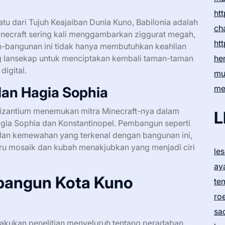
htt
u dari Tujuh Keajaiban Dunia Kuno, Babilonia adalah
ch
necraft sering kali menggambarkan ziggurat megah,
htt
n-bangunan ini tidak hanya membutuhkan keahlian
ang lansekap untuk menciptakan kembali taman-taman
he
igital.
mu
me
dan Hagia Sophia
n Bizantium menemukan mitra Minecraft-nya dalam
L
a Sophia dan Konstantinopel. Pembangun seperti
 dan kemewahan yang terkenal dengan bangunan ini,
u mosaik dan kubah menakjubkan yang menjadi ciri
le
ay
bangun Kota Kuno
te
ro
sa
kukan penelitian menyeluruh tentang peradaban