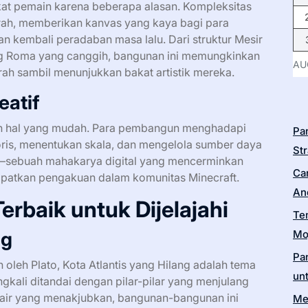
kat pemain karena beberapa alasan. Kompleksitas
jarah, memberikan kanvas yang kaya bagi para
kembali peradaban masa lalu. Dari struktur Mesir
ang Roma yang canggih, bangunan ini memungkinkan
AU
h sambil menunjukkan bakat artistik mereka.
eatif
ah hal yang mudah. Para pembangun menghadapi
Pa
storis, menentukan skala, dan mengelola sumber daya
Str
r—sebuah mahakarya digital yang mencerminkan
Ca
dapatkan pengakuan dalam komunitas Minecraft.
An
rbaik untuk Dijelajahi
Te
ng
Moj
Pa
n oleh Plato, Kota Atlantis yang Hilang adalah tema
un
gkali ditandai dengan pilar-pilar yang menjulang
h air yang menakjubkan, bangunan-bangunan ini
Me