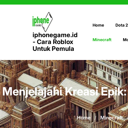
Skip
to
content
Home
Dota 2
iphonegame.id
Minecraft
Mo
- Cara Roblox
Untuk Pemula
Menjelajahi Kreasi Epi
Home
/
Minecraft