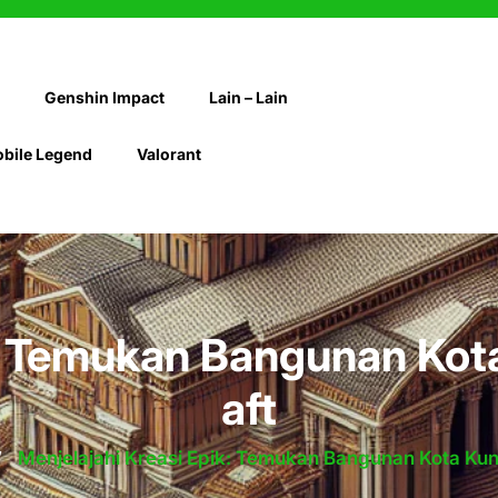
Genshin Impact
Lain – Lain
bile Legend
Valorant
k: Temukan Bangunan Kota
aft
/
Menjelajahi Kreasi Epik: Temukan Bangunan Kota Kun