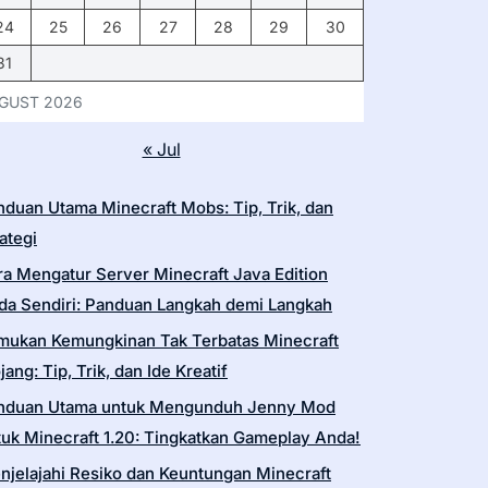
24
25
26
27
28
29
30
31
GUST 2026
« Jul
nduan Utama Minecraft Mobs: Tip, Trik, dan
ategi
ra Mengatur Server Minecraft Java Edition
da Sendiri: Panduan Langkah demi Langkah
mukan Kemungkinan Tak Terbatas Minecraft
ang: Tip, Trik, dan Ide Kreatif
nduan Utama untuk Mengunduh Jenny Mod
tuk Minecraft 1.20: Tingkatkan Gameplay Anda!
njelajahi Resiko dan Keuntungan Minecraft