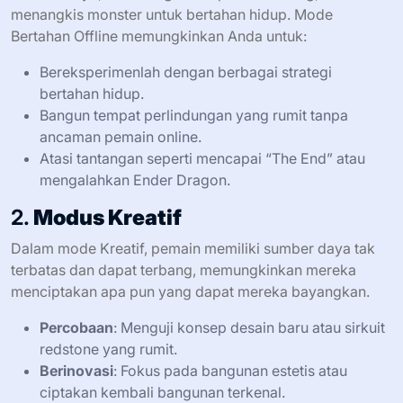
menangkis monster untuk bertahan hidup. Mode
Bertahan Offline memungkinkan Anda untuk:
Bereksperimenlah dengan berbagai strategi
bertahan hidup.
Bangun tempat perlindungan yang rumit tanpa
ancaman pemain online.
Atasi tantangan seperti mencapai “The End” atau
mengalahkan Ender Dragon.
2.
Modus Kreatif
Dalam mode Kreatif, pemain memiliki sumber daya tak
terbatas dan dapat terbang, memungkinkan mereka
menciptakan apa pun yang dapat mereka bayangkan.
Percobaan
: Menguji konsep desain baru atau sirkuit
redstone yang rumit.
Berinovasi
: Fokus pada bangunan estetis atau
ciptakan kembali bangunan terkenal.