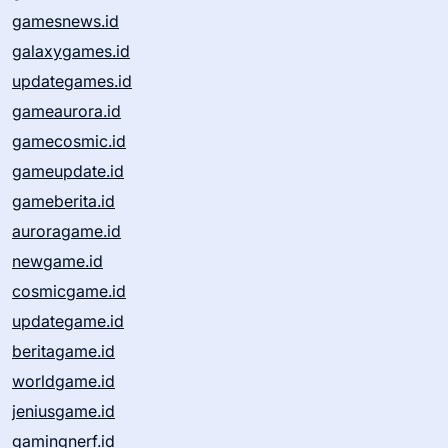
gamesnews.id
galaxygames.id
updategames.id
gameaurora.id
gamecosmic.id
gameupdate.id
gameberita.id
auroragame.id
newgame.id
cosmicgame.id
updategame.id
beritagame.id
worldgame.id
jeniusgame.id
gamingnerf.id