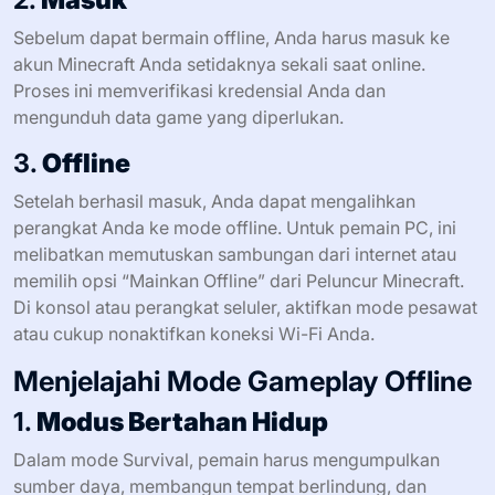
Sebelum dapat bermain offline, Anda harus masuk ke
akun Minecraft Anda setidaknya sekali saat online.
Proses ini memverifikasi kredensial Anda dan
mengunduh data game yang diperlukan.
3.
Offline
Setelah berhasil masuk, Anda dapat mengalihkan
perangkat Anda ke mode offline. Untuk pemain PC, ini
melibatkan memutuskan sambungan dari internet atau
memilih opsi “Mainkan Offline” dari Peluncur Minecraft.
Di konsol atau perangkat seluler, aktifkan mode pesawat
atau cukup nonaktifkan koneksi Wi-Fi Anda.
Menjelajahi Mode Gameplay Offline
1.
Modus Bertahan Hidup
Dalam mode Survival, pemain harus mengumpulkan
sumber daya, membangun tempat berlindung, dan