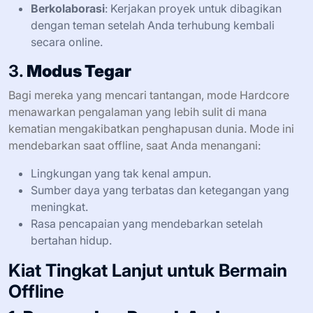
Berkolaborasi
: Kerjakan proyek untuk dibagikan
dengan teman setelah Anda terhubung kembali
secara online.
3.
Modus Tegar
Bagi mereka yang mencari tantangan, mode Hardcore
menawarkan pengalaman yang lebih sulit di mana
kematian mengakibatkan penghapusan dunia. Mode ini
mendebarkan saat offline, saat Anda menangani:
Lingkungan yang tak kenal ampun.
Sumber daya yang terbatas dan ketegangan yang
meningkat.
Rasa pencapaian yang mendebarkan setelah
bertahan hidup.
Kiat Tingkat Lanjut untuk Bermain
Offline