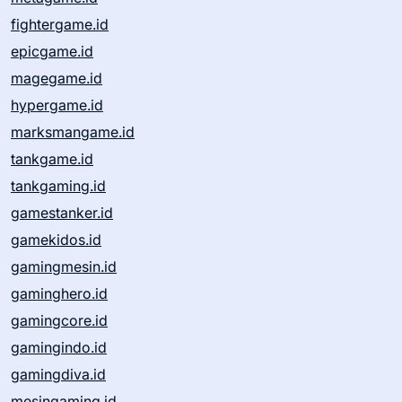
fightergame.id
epicgame.id
magegame.id
hypergame.id
marksmangame.id
tankgame.id
tankgaming.id
gamestanker.id
gamekidos.id
gamingmesin.id
gaminghero.id
gamingcore.id
gamingindo.id
gamingdiva.id
mesingaming.id