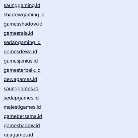
saunggaming.id
shadowgaming.id
gamesshadow.id
gamesraja.id
sedapgaming.id
gamesdewa.id
gamesjenius.id
gamesterbaik.id
dewagames.id
saunggames.id
sedapgames.id
majestigames.id
gamebersama.id
gameshadow.id
rajagames.id