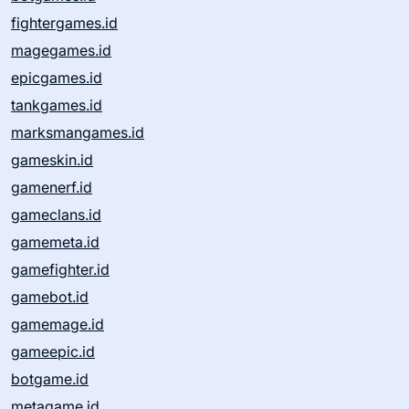
fightergames.id
magegames.id
epicgames.id
tankgames.id
marksmangames.id
gameskin.id
gamenerf.id
gameclans.id
gamemeta.id
gamefighter.id
gamebot.id
gamemage.id
gameepic.id
botgame.id
metagame.id