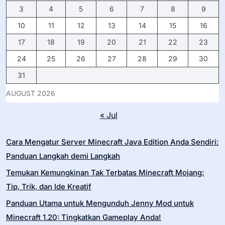
3
4
5
6
7
8
9
10
11
12
13
14
15
16
17
18
19
20
21
22
23
24
25
26
27
28
29
30
31
AUGUST 2026
« Jul
Cara Mengatur Server Minecraft Java Edition Anda Sendiri:
Panduan Langkah demi Langkah
Temukan Kemungkinan Tak Terbatas Minecraft Mojang:
Tip, Trik, dan Ide Kreatif
Panduan Utama untuk Mengunduh Jenny Mod untuk
Minecraft 1.20: Tingkatkan Gameplay Anda!