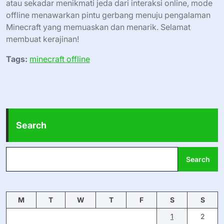
atau sekadar menikmati jeda dari interaksi online, mode
offline menawarkan pintu gerbang menuju pengalaman
Minecraft yang memuaskan dan menarik. Selamat
membuat kerajinan!
Tags:
minecraft offline
Search
Search
M
T
W
T
F
S
S
1
2