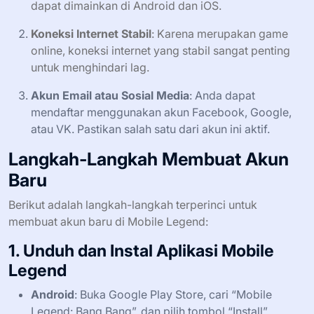
dapat dimainkan di Android dan iOS.
Koneksi Internet Stabil
: Karena merupakan game
online, koneksi internet yang stabil sangat penting
untuk menghindari lag.
Akun Email atau Sosial Media
: Anda dapat
mendaftar menggunakan akun Facebook, Google,
atau VK. Pastikan salah satu dari akun ini aktif.
Langkah-Langkah Membuat Akun
Baru
Berikut adalah langkah-langkah terperinci untuk
membuat akun baru di Mobile Legend:
1. Unduh dan Instal Aplikasi Mobile
Legend
Android
: Buka Google Play Store, cari “Mobile
Legend: Bang Bang”, dan pilih tombol “Install”.