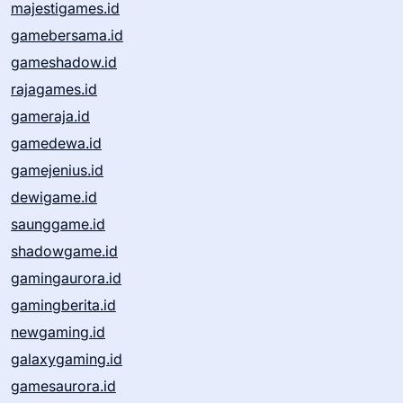
majestigames.id
gamebersama.id
gameshadow.id
rajagames.id
gameraja.id
gamedewa.id
gamejenius.id
dewigame.id
saunggame.id
shadowgame.id
gamingaurora.id
gamingberita.id
newgaming.id
galaxygaming.id
gamesaurora.id