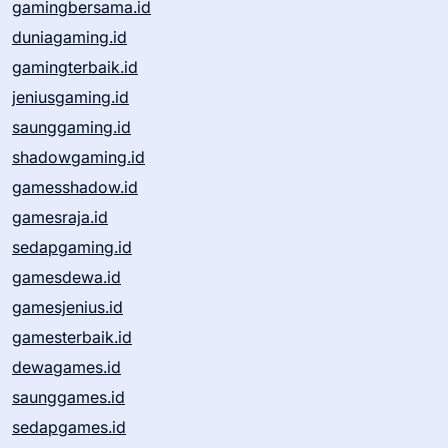
gamingbersama.id
duniagaming.id
gamingterbaik.id
jeniusgaming.id
saunggaming.id
shadowgaming.id
gamesshadow.id
gamesraja.id
sedapgaming.id
gamesdewa.id
gamesjenius.id
gamesterbaik.id
dewagames.id
saunggames.id
sedapgames.id