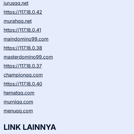
jurusqq.net
https://117.18.0.42
murahqq.net
https://117.18.0.41
maindomino99.com
https://117.18.0.38
masterdomino99.com
https://117.18.0.37
championqq.com
https://117.18.0.40
hematqq.com
murniqq.com
menuqq.com
LINK LAINNYA