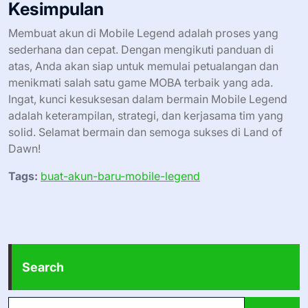
Kesimpulan
Membuat akun di Mobile Legend adalah proses yang
sederhana dan cepat. Dengan mengikuti panduan di
atas, Anda akan siap untuk memulai petualangan dan
menikmati salah satu game MOBA terbaik yang ada.
Ingat, kunci kesuksesan dalam bermain Mobile Legend
adalah keterampilan, strategi, dan kerjasama tim yang
solid. Selamat bermain dan semoga sukses di Land of
Dawn!
Tags:
buat-akun-baru-mobile-legend
Search