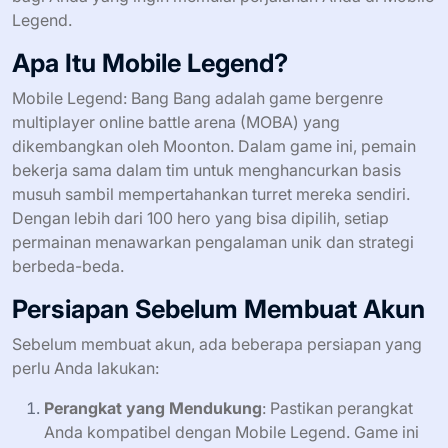
Legend.
Apa Itu Mobile Legend?
Mobile Legend: Bang Bang adalah game bergenre
multiplayer online battle arena (MOBA) yang
dikembangkan oleh Moonton. Dalam game ini, pemain
bekerja sama dalam tim untuk menghancurkan basis
musuh sambil mempertahankan turret mereka sendiri.
Dengan lebih dari 100 hero yang bisa dipilih, setiap
permainan menawarkan pengalaman unik dan strategi
berbeda-beda.
Persiapan Sebelum Membuat Akun
Sebelum membuat akun, ada beberapa persiapan yang
perlu Anda lakukan:
Perangkat yang Mendukung
: Pastikan perangkat
Anda kompatibel dengan Mobile Legend. Game ini