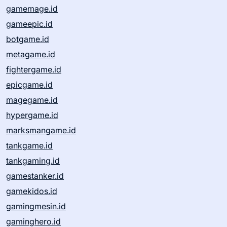
gamemage.id
gameepic.id
botgame.id
metagame.id
fightergame.id
epicgame.id
magegame.id
hypergame.id
marksmangame.id
tankgame.id
tankgaming.id
gamestanker.id
gamekidos.id
gamingmesin.id
gaminghero.id