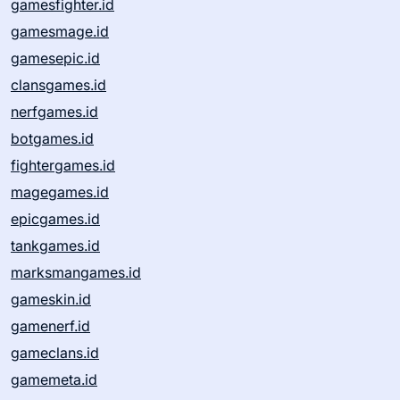
gamesfighter.id
gamesmage.id
gamesepic.id
clansgames.id
nerfgames.id
botgames.id
fightergames.id
magegames.id
epicgames.id
tankgames.id
marksmangames.id
gameskin.id
gamenerf.id
gameclans.id
gamemeta.id