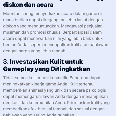
diskon dan acara
Moonton sering menyediakan acara dalam game di
mana berlian dapat diregangkan lebih lanjut dengan
diskon yang menguntungkan. Mengawasi penjualan
musiman dan promosi khusus. Berpartisipasi dalam
acara dapat menawarkan nilai yang lebih baik untuk
berlian Anda, seperti mendapatkan kulit atau pahlawan
dengan harga yang lebih rendah.
3.
Investasikan Kulit untuk
Gameplay yang Ditingkatkan
Tidak semua kulit murni kosmetik; Beberapa dapat
meningkatkan kinerja game Anda. Kulit tertentu
memberikan animasi yang unik dan secara psikologis
dapat memengaruhi lawan Anda dengan menampilkan
dedikasi dan keterampilan Anda. Prioritaskan kulit yang
memberikan efek bernilai tambah dan sesuai dengan
pahlawan yang sering Anda gunakan.