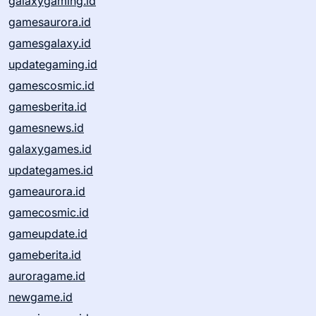
galaxygaming.id
gamesaurora.id
gamesgalaxy.id
updategaming.id
gamescosmic.id
gamesberita.id
gamesnews.id
galaxygames.id
updategames.id
gameaurora.id
gamecosmic.id
gameupdate.id
gameberita.id
auroragame.id
newgame.id