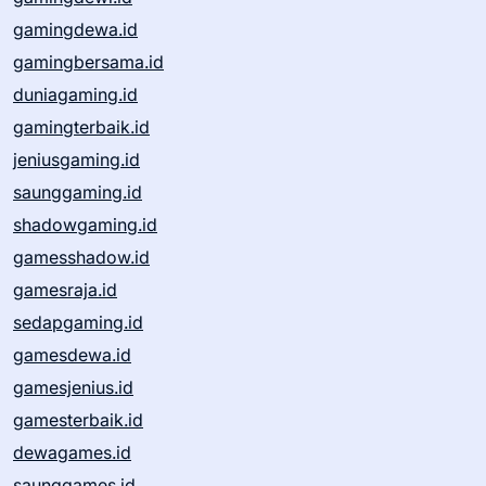
gamingdewa.id
gamingbersama.id
duniagaming.id
gamingterbaik.id
jeniusgaming.id
saunggaming.id
shadowgaming.id
gamesshadow.id
gamesraja.id
sedapgaming.id
gamesdewa.id
gamesjenius.id
gamesterbaik.id
dewagames.id
saunggames.id