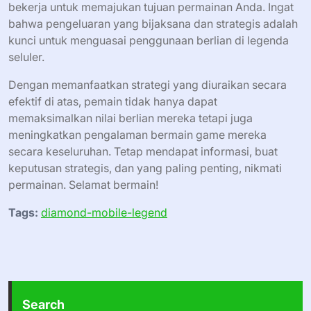
bekerja untuk memajukan tujuan permainan Anda. Ingat
bahwa pengeluaran yang bijaksana dan strategis adalah
kunci untuk menguasai penggunaan berlian di legenda
seluler.
Dengan memanfaatkan strategi yang diuraikan secara
efektif di atas, pemain tidak hanya dapat
memaksimalkan nilai berlian mereka tetapi juga
meningkatkan pengalaman bermain game mereka
secara keseluruhan. Tetap mendapat informasi, buat
keputusan strategis, dan yang paling penting, nikmati
permainan. Selamat bermain!
Tags:
diamond-mobile-legend
Search