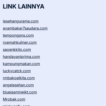
LINK LAINNYA
lesehangurame.com
ayambakar7saudara.com
tempongpns.com
roemahkuliner.com
saoenkkito.com
handayaniprima.com
kampungmakan.com
luckycatck.com
rmbakoelkita.com
angelesehan.com
bluejasminejkt.com
Mrobak.com