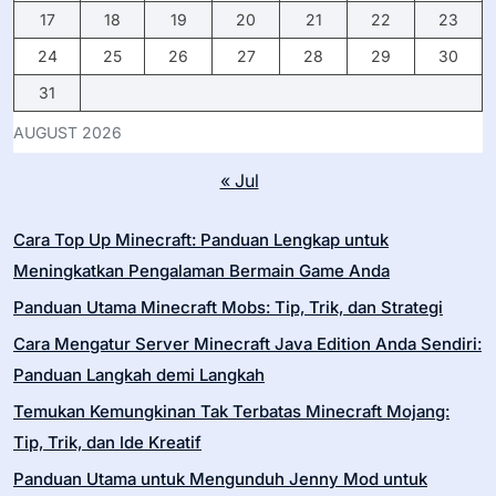
17
18
19
20
21
22
23
24
25
26
27
28
29
30
31
AUGUST 2026
« Jul
Cara Top Up Minecraft: Panduan Lengkap untuk
Meningkatkan Pengalaman Bermain Game Anda
Panduan Utama Minecraft Mobs: Tip, Trik, dan Strategi
Cara Mengatur Server Minecraft Java Edition Anda Sendiri:
Panduan Langkah demi Langkah
Temukan Kemungkinan Tak Terbatas Minecraft Mojang:
Tip, Trik, dan Ide Kreatif
Panduan Utama untuk Mengunduh Jenny Mod untuk