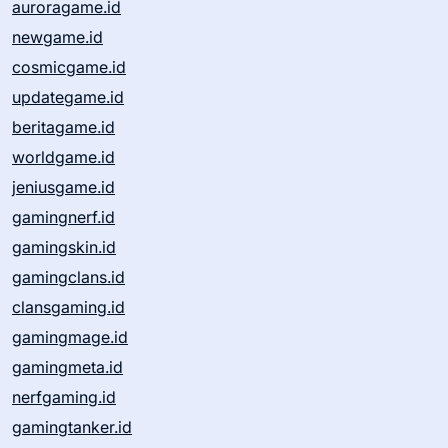
auroragame.id
newgame.id
cosmicgame.id
updategame.id
beritagame.id
worldgame.id
jeniusgame.id
gamingnerf.id
gamingskin.id
gamingclans.id
clansgaming.id
gamingmage.id
gamingmeta.id
nerfgaming.id
gamingtanker.id