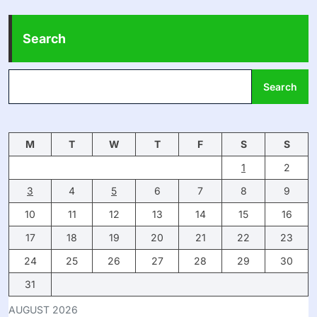
Search
Search
M
T
W
T
F
S
S
1
2
3
4
5
6
7
8
9
10
11
12
13
14
15
16
17
18
19
20
21
22
23
24
25
26
27
28
29
30
31
AUGUST 2026