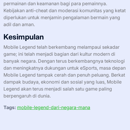
permainan dan keamanan bagi para pemainnya.
Kebijakan anti-cheat dan moderasi komunitas yang ketat
diperlukan untuk menjamin pengalaman bermain yang
adil dan aman.
Kesimpulan
Mobile Legend telah berkembang melampaui sekadar
game; ini telah menjadi bagian dari kultur modern di
banyak negara. Dengan terus berkembangnya teknologi
dan meningkatnya dukungan untuk eSports, masa depan
Mobile Legend tampak cerah dan penuh peluang. Berkat
dampak budaya, ekonomi dan sosial yang luas, Mobile
Legend akan terus menjadi salah satu game paling
berpengaruh di dunia.
Tags:
mobile-legend-dari-negara-mana