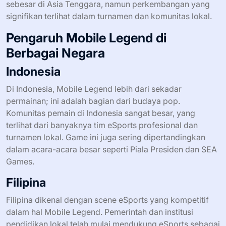
sebesar di Asia Tenggara, namun perkembangan yang
signifikan terlihat dalam turnamen dan komunitas lokal.
Pengaruh Mobile Legend di
Berbagai Negara
Indonesia
Di Indonesia, Mobile Legend lebih dari sekadar
permainan; ini adalah bagian dari budaya pop.
Komunitas pemain di Indonesia sangat besar, yang
terlihat dari banyaknya tim eSports profesional dan
turnamen lokal. Game ini juga sering dipertandingkan
dalam acara-acara besar seperti Piala Presiden dan SEA
Games.
Filipina
Filipina dikenal dengan scene eSports yang kompetitif
dalam hal Mobile Legend. Pemerintah dan institusi
pendidikan lokal telah mulai mendukung eSports sebagai