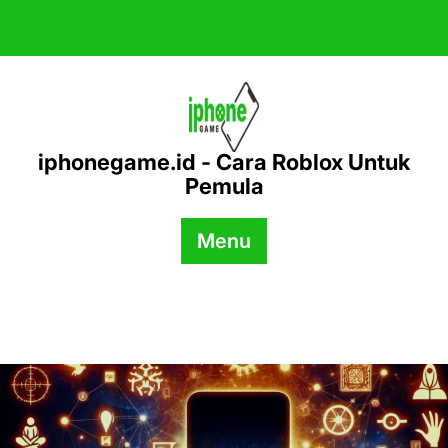
Skip
to
content
iphonegame.id - Cara Roblox Untuk
Pemula
Menu