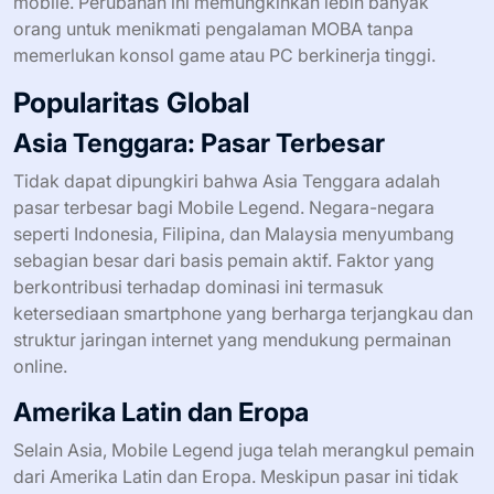
mobile. Perubahan ini memungkinkan lebih banyak
orang untuk menikmati pengalaman MOBA tanpa
memerlukan konsol game atau PC berkinerja tinggi.
Popularitas Global
Asia Tenggara: Pasar Terbesar
Tidak dapat dipungkiri bahwa Asia Tenggara adalah
pasar terbesar bagi Mobile Legend. Negara-negara
seperti Indonesia, Filipina, dan Malaysia menyumbang
sebagian besar dari basis pemain aktif. Faktor yang
berkontribusi terhadap dominasi ini termasuk
ketersediaan smartphone yang berharga terjangkau dan
struktur jaringan internet yang mendukung permainan
online.
Amerika Latin dan Eropa
Selain Asia, Mobile Legend juga telah merangkul pemain
dari Amerika Latin dan Eropa. Meskipun pasar ini tidak