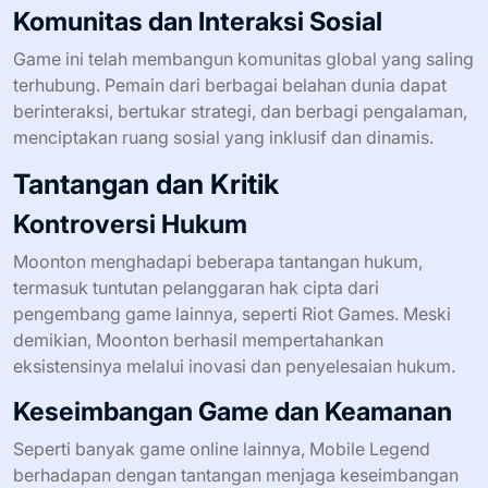
Komunitas dan Interaksi Sosial
Game ini telah membangun komunitas global yang saling
terhubung. Pemain dari berbagai belahan dunia dapat
berinteraksi, bertukar strategi, dan berbagi pengalaman,
menciptakan ruang sosial yang inklusif dan dinamis.
Tantangan dan Kritik
Kontroversi Hukum
Moonton menghadapi beberapa tantangan hukum,
termasuk tuntutan pelanggaran hak cipta dari
pengembang game lainnya, seperti Riot Games. Meski
demikian, Moonton berhasil mempertahankan
eksistensinya melalui inovasi dan penyelesaian hukum.
Keseimbangan Game dan Keamanan
Seperti banyak game online lainnya, Mobile Legend
berhadapan dengan tantangan menjaga keseimbangan