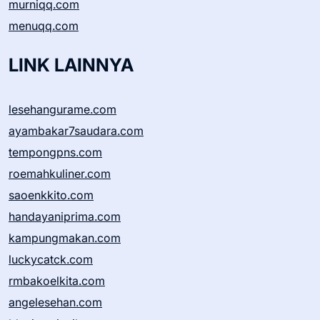
murniqq.com
menuqq.com
LINK LAINNYA
lesehangurame.com
ayambakar7saudara.com
tempongpns.com
roemahkuliner.com
saoenkkito.com
handayaniprima.com
kampungmakan.com
luckycatck.com
rmbakoelkita.com
angelesehan.com