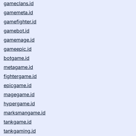
gameclans.id
gamemeta.id
gamefighter.id
gamebot.id
gamemage.id
gameepic.id
botgame.id
metagame.id
fightergame.id
epicgame.id
magegame.id
hypergame.id
marksmangame.id
tankgame.id
tankgaming.id