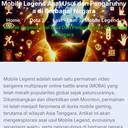
Mobile Legend Asal Usul dan Pengaruhny
a di Berbagai Negara
Home
/
Dota 2
,
Lain - Lain
,
Mobile Legend
/
Mobile Legend Asal Usul Dan Pengaruhnya Di Berbag
Ai Negara
Mobile Legend adalah salah satu permainan video
bergenre multiplayer online battle arena (MOBA) yang
telah meraih popularitas global sejak peluncurannya.
Dikembangkan dan diterbitkan oleh Moonton, permainan
ini telah menjadi fenomena di dunia mobile gaming,
terutama di wilayah Asia Tenggara. Artikel ini akan
mengeksplorasi asal usul Mobile Legend, evolusinya
sepanjang waktu, serta pengaruhnya di berbagai negara.