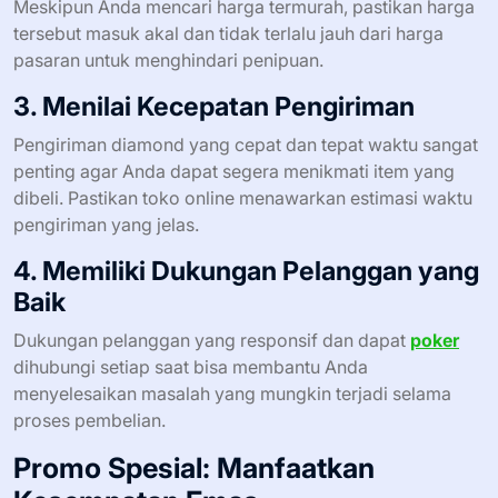
Meskipun Anda mencari harga termurah, pastikan harga
tersebut masuk akal dan tidak terlalu jauh dari harga
pasaran untuk menghindari penipuan.
3. Menilai Kecepatan Pengiriman
Pengiriman diamond yang cepat dan tepat waktu sangat
penting agar Anda dapat segera menikmati item yang
dibeli. Pastikan toko online menawarkan estimasi waktu
pengiriman yang jelas.
4. Memiliki Dukungan Pelanggan yang
Baik
Dukungan pelanggan yang responsif dan dapat
poker
dihubungi setiap saat bisa membantu Anda
menyelesaikan masalah yang mungkin terjadi selama
proses pembelian.
Promo Spesial: Manfaatkan