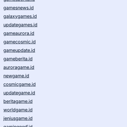
gamesnews.id
galaxygames.id
updategames.id
gameaurora.id
gamecosmic.id
gameupdate.id
gameberita.id
auroragame.id
newgame.id
cosmicgame.id
updategame.id
beritagame.id
worldgame.id
jeniusgame.id
gamingnerf.id