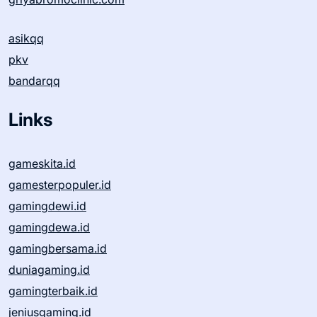
asikqq
pkv
bandarqq
Links
gameskita.id
gamesterpopuler.id
gamingdewi.id
gamingdewa.id
gamingbersama.id
duniagaming.id
gamingterbaik.id
jeniusgaming.id