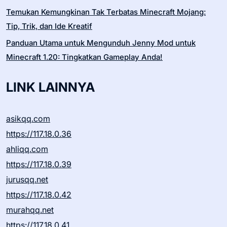
Temukan Kemungkinan Tak Terbatas Minecraft Mojang:
Tip, Trik, dan Ide Kreatif
Panduan Utama untuk Mengunduh Jenny Mod untuk
Minecraft 1.20: Tingkatkan Gameplay Anda!
LINK LAINNYA
asikqq.com
https://117.18.0.36
ahliqq.com
https://117.18.0.39
jurusqq.net
https://117.18.0.42
murahqq.net
https://117.18.0.41