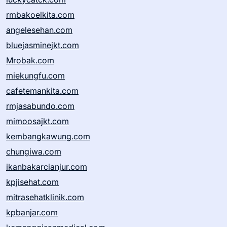
rmbakoelkita.com
angelesehan.com
bluejasminejkt.com
Mrobak.com
miekungfu.com
cafetemankita.com
rmjasabundo.com
mimoosajkt.com
kembangkawung.com
chungiwa.com
ikanbakarcianjur.com
kpjisehat.com
mitrasehatklinik.com
kpbanjar.com