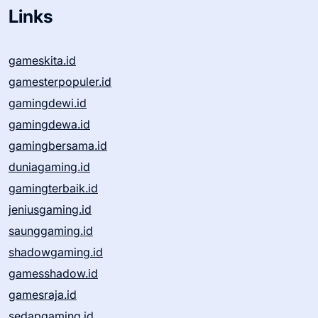
Links
gameskita.id
gamesterpopuler.id
gamingdewi.id
gamingdewa.id
gamingbersama.id
duniagaming.id
gamingterbaik.id
jeniusgaming.id
saunggaming.id
shadowgaming.id
gamesshadow.id
gamesraja.id
sedapgaming.id