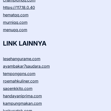
championqq.com
https://117.18.0.40
hematqq.com
murniqq.com
menuqq.com
LINK LAINNYA
lesehangurame.com
ayambakar7saudara.com
tempongpns.com
roemahkuliner.com
saoenkkito.com
handayaniprima.com
kampungmakan.com
luckycatck.com