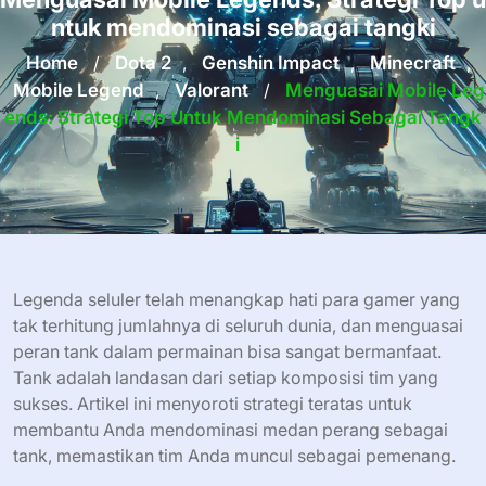
ntuk mendominasi sebagai tangki
Home
/
Dota 2
,
Genshin Impact
,
Minecraft
,
Mobile Legend
,
Valorant
/
Menguasai Mobile Leg
Ends: Strategi Top Untuk Mendominasi Sebagai Tangk
I
Legenda seluler telah menangkap hati para gamer yang
tak terhitung jumlahnya di seluruh dunia, dan menguasai
peran tank dalam permainan bisa sangat bermanfaat.
Tank adalah landasan dari setiap komposisi tim yang
sukses. Artikel ini menyoroti strategi teratas untuk
membantu Anda mendominasi medan perang sebagai
tank, memastikan tim Anda muncul sebagai pemenang.