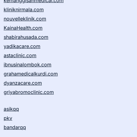
kemanggisanmedical.com
kliniknirmala.com
nouvelleklinik.com
KainaHealth.com
shabirahusada.com
yadikacare.com
astaclinic.com
ibnusinalombok.com
grahamedicalkurdi.com
dyanzacare.com
griyabromoclinic.com
asikqq
pkv
bandarqq