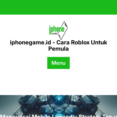
Skip
to
content
iphonegame.id - Cara Roblox Untuk
Pemula
Menu
Menguasai Mobile Legends: Strategi Top u