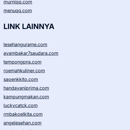
murniqq.com
menuqq.com
LINK LAINNYA
lesehangurame.com
ayambakar7saudara.com
tempongpns.com
roemahkuliner.com
saoenkkito.com
handayaniprima.com
kampungmakan.com
luckycatck.com
rmbakoelkita.com
angelesehan.com