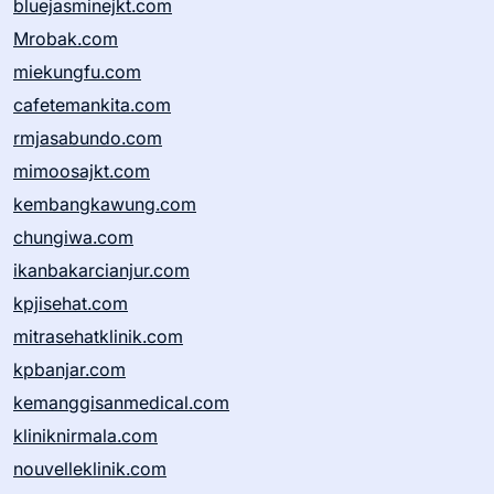
bluejasminejkt.com
Mrobak.com
miekungfu.com
cafetemankita.com
rmjasabundo.com
mimoosajkt.com
kembangkawung.com
chungiwa.com
ikanbakarcianjur.com
kpjisehat.com
mitrasehatklinik.com
kpbanjar.com
kemanggisanmedical.com
kliniknirmala.com
nouvelleklinik.com