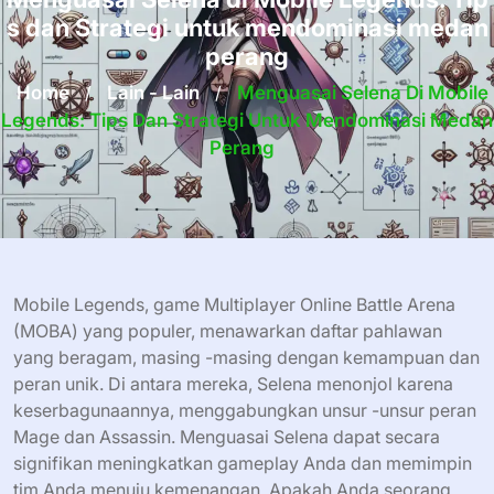
s dan Strategi untuk mendominasi medan
perang
Home
/
Lain - Lain
/
Menguasai Selena Di Mobile
Legends: Tips Dan Strategi Untuk Mendominasi Medan
Perang
Mobile Legends, game Multiplayer Online Battle Arena
(MOBA) yang populer, menawarkan daftar pahlawan
yang beragam, masing -masing dengan kemampuan dan
peran unik. Di antara mereka, Selena menonjol karena
keserbagunaannya, menggabungkan unsur -unsur peran
Mage dan Assassin. Menguasai Selena dapat secara
signifikan meningkatkan gameplay Anda dan memimpin
tim Anda menuju kemenangan. Apakah Anda seorang