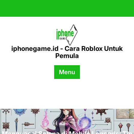
Skip
to
content
iphonegame.id - Cara Roblox Untuk
Pemula
Menu
Menguasai Selena di Mobile Legends: Tip