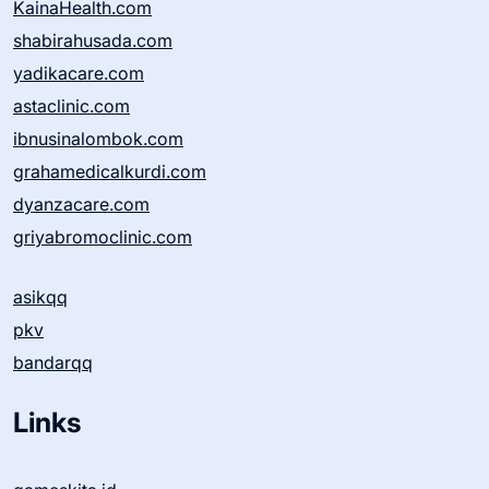
KainaHealth.com
shabirahusada.com
yadikacare.com
astaclinic.com
ibnusinalombok.com
grahamedicalkurdi.com
dyanzacare.com
griyabromoclinic.com
asikqq
pkv
bandarqq
Links