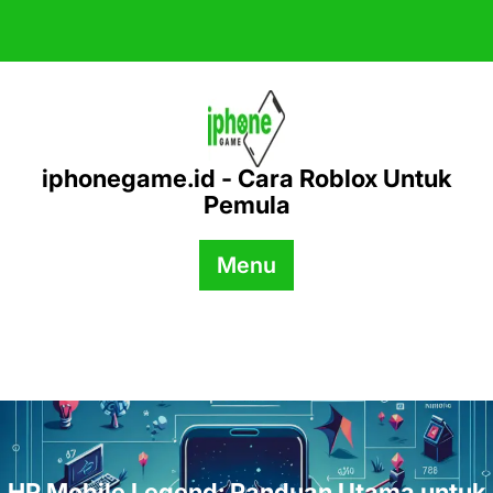
Skip
to
content
iphonegame.id - Cara Roblox Untuk
Pemula
Menu
HP Mobile Legend: Panduan Utama untuk