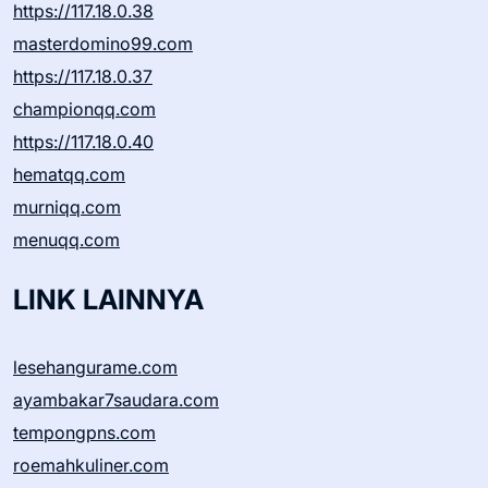
https://117.18.0.38
masterdomino99.com
https://117.18.0.37
championqq.com
https://117.18.0.40
hematqq.com
murniqq.com
menuqq.com
LINK LAINNYA
lesehangurame.com
ayambakar7saudara.com
tempongpns.com
roemahkuliner.com