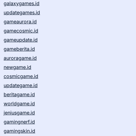
galaxygames.id
updategames.id
gameaurora.id
gamecosmic.id
gameupdate.id
gameberita.id
auroragame.id
newgame.id
cosmicgame.id
updategame.id
beritagame.id
worldgame.id
jeniusgame.id
gamingnerf.id
gamingskin.id