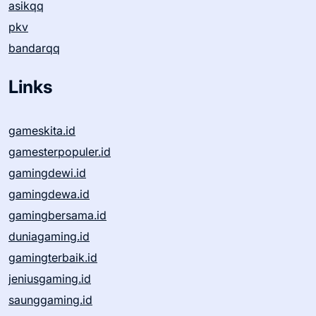
asikqq
pkv
bandarqq
Links
gameskita.id
gamesterpopuler.id
gamingdewi.id
gamingdewa.id
gamingbersama.id
duniagaming.id
gamingterbaik.id
jeniusgaming.id
saunggaming.id