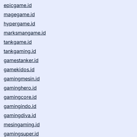
epicgame.id
magegame.id
hypergame.id
marksmangame.id
tankgame.id
tankgaming.id
gamestanker.id
gamekidos.id
gamingmesin.id
gaminghero.id
gamingcore.id
gamingindo.id
gamingdiva.id
mesingaming.id
gamingsuper.id