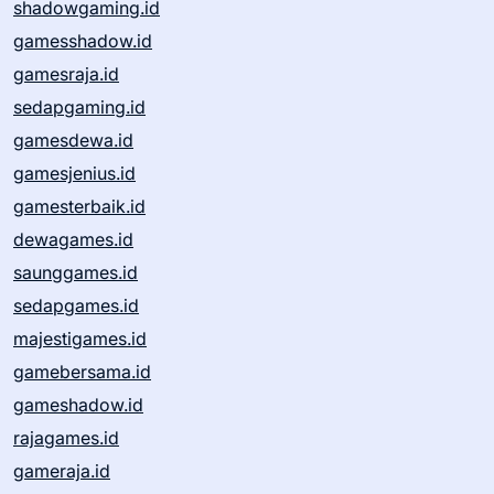
shadowgaming.id
gamesshadow.id
gamesraja.id
sedapgaming.id
gamesdewa.id
gamesjenius.id
gamesterbaik.id
dewagames.id
saunggames.id
sedapgames.id
majestigames.id
gamebersama.id
gameshadow.id
rajagames.id
gameraja.id