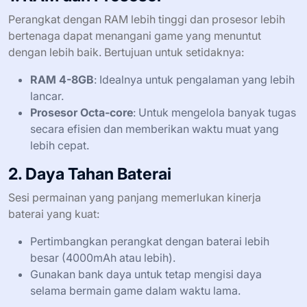
Perangkat dengan RAM lebih tinggi dan prosesor lebih
bertenaga dapat menangani game yang menuntut
dengan lebih baik. Bertujuan untuk setidaknya:
RAM 4-8GB
: Idealnya untuk pengalaman yang lebih
lancar.
Prosesor Octa-core
: Untuk mengelola banyak tugas
secara efisien dan memberikan waktu muat yang
lebih cepat.
2. Daya Tahan Baterai
Sesi permainan yang panjang memerlukan kinerja
baterai yang kuat:
Pertimbangkan perangkat dengan baterai lebih
besar (4000mAh atau lebih).
Gunakan bank daya untuk tetap mengisi daya
selama bermain game dalam waktu lama.