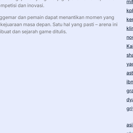
mi
petisi dan inovasi.
kp
penggemar dan pemain dapat menantikan momen yang
ke
i kejuaraan masa depan. Satu hal yang pasti – arena ini
kl
buat dan sejarah game ditulis.
no
Ka
sh
ya
as
ib
gr
dy
gr
as