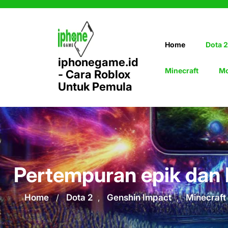
Skip
to
content
Home
Dota 2
iphonegame.id
Minecraft
Mo
- Cara Roblox
Untuk Pemula
Pertempuran epik dan 
Home
/
Dota 2
,
Genshin Impact
,
Minecraft