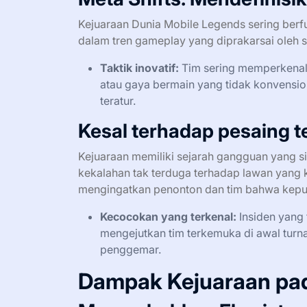
Kejuaraan Dunia Mobile Legends sering berfu
dalam tren gameplay yang diprakarsai oleh str
Taktik inovatif:
Tim sering memperkenalka
atau gaya bermain yang tidak konvensio
teratur.
Kesal terhadap pesaing t
Kejuaraan memiliki sejarah gangguan yang si
kekalahan tak terduga terhadap lawan yang 
mengingatkan penonton dan tim bahwa kepuasa
Kecocokan yang terkenal:
Insiden yang
mengejutkan tim terkemuka di awal tur
penggemar.
Dampak Kejuaraan pa