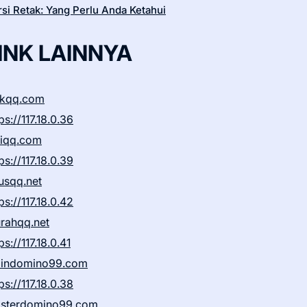
si Retak: Yang Perlu Anda Ketahui
INK LAINNYA
ikqq.com
ps://117.18.0.36
liqq.com
ps://117.18.0.39
rusqq.net
ps://117.18.0.42
rahqq.net
ps://117.18.0.41
indomino99.com
ps://117.18.0.38
sterdomino99.com