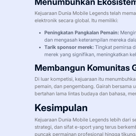
Menumbuhkan Ekosistem
Kejuaraan Dunia Mobile Legends telah mema
elektronik secara global. Itu memiliki:
Peningkatan Pangkalan Pemain:
Mengins
dan mengasah keterampilan mereka dala
Tarik sponsor merek:
Tingkat pemirsa da
merek yang signifikan, meningkatkan kel
Membangun Komunitas G
Di luar kompetisi, kejuaraan itu menumbuhk
pemain, dan pengembang. Gairah bersama un
bertahan lama lintas budaya dan bahasa, m
Kesimpulan
Kejuaraan Dunia Mobile Legends lebih dari s
strategi, dan sifat e-sport yang terus ber
puncak permainan profesional hingga tikung