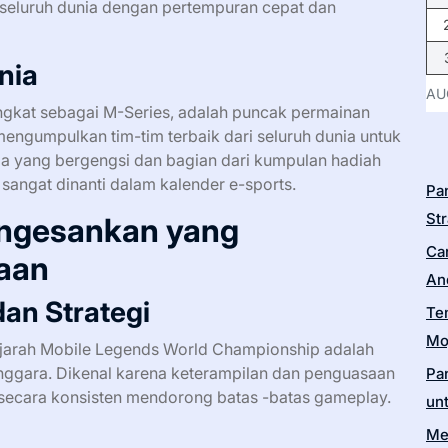
 seluruh dunia dengan pertempuran cepat dan
nia
AU
ingkat sebagai M-Series, adalah puncak permainan
mengumpulkan tim-tim terbaik dari seluruh dunia untuk
ia yang bergengsi dan bagian dari kumpulan hadiah
sangat dinanti dalam kalender e-sports.
Pa
Str
ngesankan yang
Ca
raan
An
dan Strategi
Te
Moj
sejarah Mobile Legends World Championship adalah
Tenggara. Dikenal karena keterampilan dan penguasaan
Pa
ni secara konsisten mendorong batas -batas gameplay.
un
Me