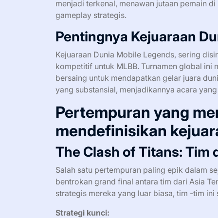
menjadi terkenal, menawan jutaan pemain di
gameplay strategis.
Pentingnya Kejuaraan Du
Kejuaraan Dunia Mobile Legends, sering dis
kompetitif untuk MLBB. Turnamen global ini 
bersaing untuk mendapatkan gelar juara dun
yang substansial, menjadikannya acara yang 
Pertempuran yang me
mendefinisikan kejua
The Clash of Titans: Tim 
Salah satu pertempuran paling epik dalam 
bentrokan grand final antara tim dari Asia 
strategis mereka yang luar biasa, tim -tim i
Strategi kunci: