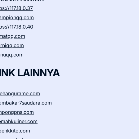
ps://117.18.0.37
ampionqq.com
ps://117.18.0.40
matqq.com
rniqq.com
nuqq.com
INK LAINNYA
sehangurame.com
ambakar7saudara.com
mpongpns.com
emahkuliner.com
oenkkito.com