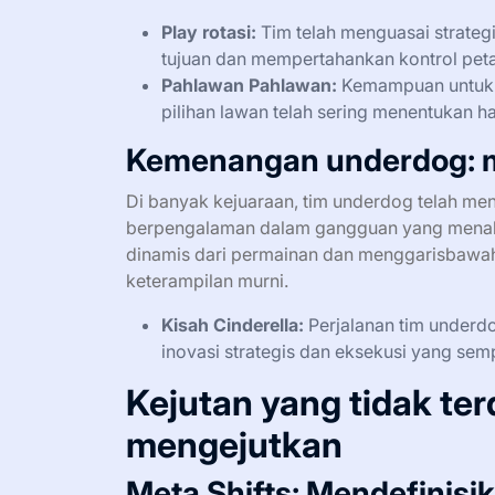
Play rotasi:
Tim telah menguasai strategi
tujuan dan mempertahankan kontrol peta
Pahlawan Pahlawan:
Kemampuan untuk 
pilihan lawan telah sering menentukan ha
Kemenangan underdog: 
Di banyak kejuaraan, tim underdog telah me
berpengalaman dalam gangguan yang menakju
dinamis dari permainan dan menggarisbawahi
keterampilan murni.
Kisah Cinderella:
Perjalanan tim underdo
inovasi strategis dan eksekusi yang sem
Kejutan yang tidak te
mengejutkan
Meta Shifts: Mendefinisi