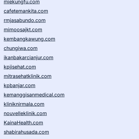
miekungfu.com
cafetemankita.com
rmjasabundo.com
mimoosajkt.com
kembangkawung.com
chungiwa.com
ikanbakarcianjur.com
kpjisehat.com
mitrasehatklinik.com
kpbanjar.com
kemanggisanmedical.com
kliniknirmala.com
nouvelleklinik.com
KainaHealth.com
shabirahusada.com