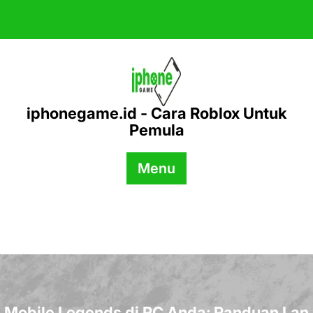
Skip
to
content
iphonegame.id - Cara Roblox Untuk
Pemula
Menu
Mobile Legends di PC Anda: Panduan Lan