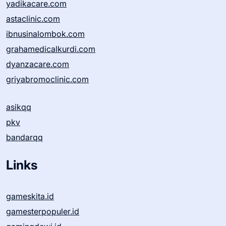
yadikacare.com
astaclinic.com
ibnusinalombok.com
grahamedicalkurdi.com
dyanzacare.com
griyabromoclinic.com
asikqq
pkv
bandarqq
Links
gameskita.id
gamesterpopuler.id