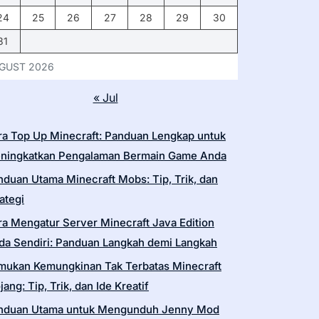
24
25
26
27
28
29
30
31
GUST 2026
« Jul
ra Top Up Minecraft: Panduan Lengkap untuk
ningkatkan Pengalaman Bermain Game Anda
nduan Utama Minecraft Mobs: Tip, Trik, dan
ategi
ra Mengatur Server Minecraft Java Edition
da Sendiri: Panduan Langkah demi Langkah
mukan Kemungkinan Tak Terbatas Minecraft
ang: Tip, Trik, dan Ide Kreatif
nduan Utama untuk Mengunduh Jenny Mod