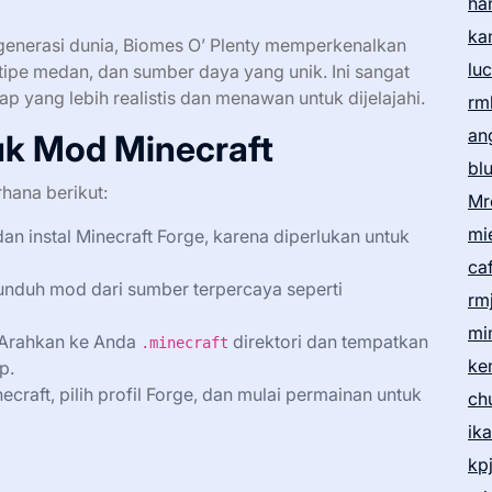
ha
ka
generasi dunia, Biomes O’ Plenty memperkenalkan
lu
ipe medan, dan sumber daya yang unik. Ini sangat
 yang lebih realistis dan menawan untuk dijelajahi.
rm
an
uk Mod Minecraft
bl
rhana berikut:
Mr
mi
n instal Minecraft Forge, karena diperlukan untuk
ca
nduh mod dari sumber terpercaya seperti
rm
mi
Arahkan ke Anda
direktori dan tempatkan
.minecraft
ke
p.
craft, pilih profil Forge, dan mulai permainan untuk
ch
ik
kp