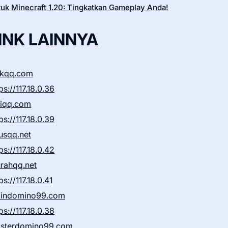
tuk Minecraft 1.20: Tingkatkan Gameplay Anda!
INK LAINNYA
ikqq.com
ps://117.18.0.36
liqq.com
ps://117.18.0.39
rusqq.net
ps://117.18.0.42
rahqq.net
ps://117.18.0.41
indomino99.com
ps://117.18.0.38
sterdomino99.com