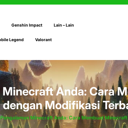
Genshin Impact
Lain – Lain
bile Legend
Valorant
Minecraft Anda: Cara M
s dengan Modifikasi Terb
 Pengalaman Minecraft Anda: Cara Membuat Minecraft R