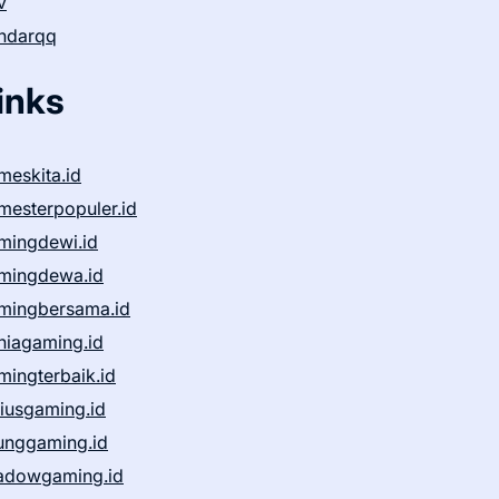
v
ndarqq
inks
meskita.id
mesterpopuler.id
mingdewi.id
mingdewa.id
mingbersama.id
niagaming.id
mingterbaik.id
niusgaming.id
unggaming.id
adowgaming.id