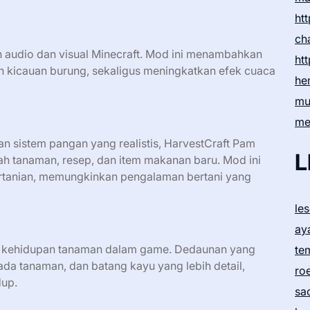
htt
ch
udio dan visual Minecraft. Mod ini menambahkan
htt
an kicauan burung, sekaligus meningkatkan efek cuaca
he
mu
me
an sistem pangan yang realistis, HarvestCraft Pam
L
h tanaman, resep, dan item makanan baru. Mod ini
tanian, memungkinkan pengalaman bertani yang
le
ay
l kehidupan tanaman dalam game. Dedaunan yang
te
a tanaman, dan batang kayu yang lebih detail,
ro
dup.
sa