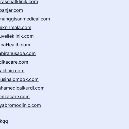
trasehatklinik.com
banjar.com
manggisanmedical.com
iniknirmala.com
uvelleklinik.com
inaHealth.com
abirahusada.com
dikacare.com
taclinic.com
nusinalombok.com
ahamedicalkurdi.com
anzacare.com
iyabromoclinic.com
ikqq