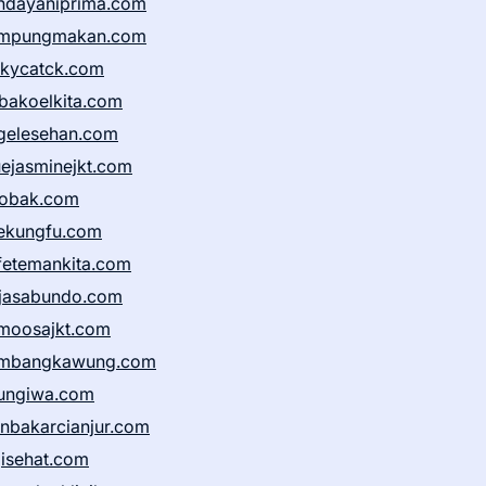
ndayaniprima.com
mpungmakan.com
ckycatck.com
bakoelkita.com
gelesehan.com
uejasminejkt.com
obak.com
ekungfu.com
fetemankita.com
jasabundo.com
moosajkt.com
mbangkawung.com
ungiwa.com
anbakarcianjur.com
jisehat.com