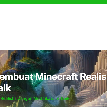
embuat Minecraft Realis
aik
ealistis Dengan Modifikasi Terbaik