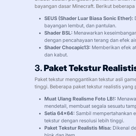
bayangan dasar Minecraft. Berikut beberapa
SEUS (Shader Luar Biasa Sonic Ether):
D
bayangan lembut, dan pantulan.
Shader BSL:
Menawarkan keseimbangan ya
dengan pencahayaan terang dan efek air 
Shader Chocapic13:
Memberikan efek at
dan kabut.
3.
Paket Tekstur Realisti
Paket tekstur menggantikan tekstur asli game
tinggi. Beberapa paket tekstur realistis yang 
Muat Ulang Realisme Foto LB!:
Menawark
mendetail, membuat segala sesuatu tampa
Setia 64×64:
Sambil mempertahankan est
tekstur dengan resolusi lebih tinggi.
Paket Tekstur Realistis Misa:
Dikenal de
blok dan item.