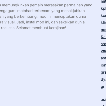
mi
tis memungkinkan pemain merasakan permainan yang
kp
engagumi matahari terbenam yang menakjubkan
ke
ian yang berkembang, mod ini menciptakan dunia
visual. Jadi, instal mod ini, dan saksikan dunia
kl
realistis. Selamat membuat kerajinan!
no
Ka
sh
ya
as
ib
gr
dy
gr
as