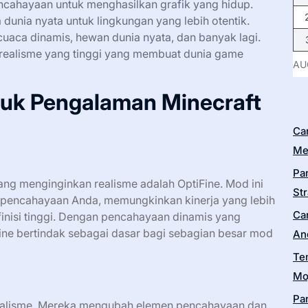
ncahayaan untuk menghasilkan grafik yang hidup.
dunia nyata untuk lingkungan yang lebih otentik.
uaca dinamis, hewan dunia nyata, dan banyak lagi.
realisme yang tinggi yang membuat dunia game
AU
tuk Pengalaman Minecraft
Ca
Me
Pa
ang menginginkan realisme adalah OptiFine. Mod ini
Str
m pencahayaan Anda, memungkinkan kinerja yang lebih
Ca
finisi tinggi. Dengan pencahayaan dinamis yang
Fine bertindak sebagai dasar bagi sebagian besar mod
An
Te
Moj
Pa
ealisme. Mereka mengubah elemen pencahayaan dan