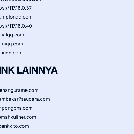
ps://117.18.0.37
ampionqq.com
ps://117.18.0.40
matqq.com
rniqq.com
nuqq.com
INK LAINNYA
sehangurame.com
ambakar7saudara.com
mpongpns.com
emahkuliner.com
oenkkito.com