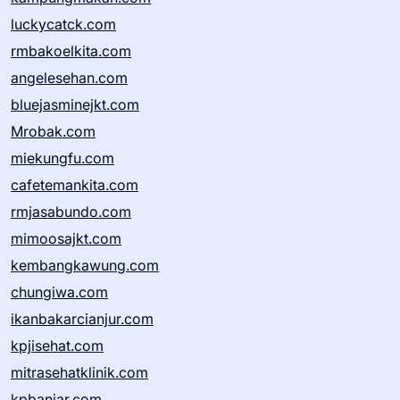
luckycatck.com
rmbakoelkita.com
angelesehan.com
bluejasminejkt.com
Mrobak.com
miekungfu.com
cafetemankita.com
rmjasabundo.com
mimoosajkt.com
kembangkawung.com
chungiwa.com
ikanbakarcianjur.com
kpjisehat.com
mitrasehatklinik.com
kpbanjar.com