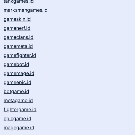
tankgames.id
marksmangames.id
gameskin.id
gamenerf.id
gameclans.id
gamemeta.id
gamefighter.id
gamebot.id
gamemage.id
gameepic.id
botgame.id
metagame.id
fightergame.id
epicgame.id
magegame.id