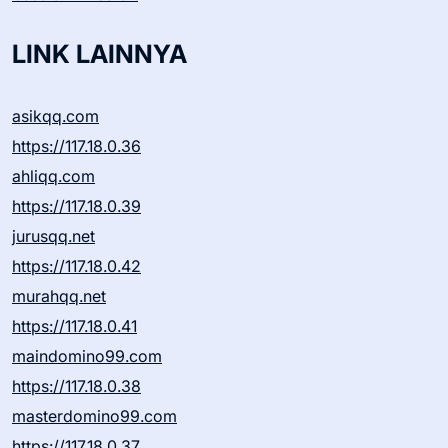
LINK LAINNYA
asikqq.com
https://117.18.0.36
ahliqq.com
https://117.18.0.39
jurusqq.net
https://117.18.0.42
murahqq.net
https://117.18.0.41
maindomino99.com
https://117.18.0.38
masterdomino99.com
https://117.18.0.37