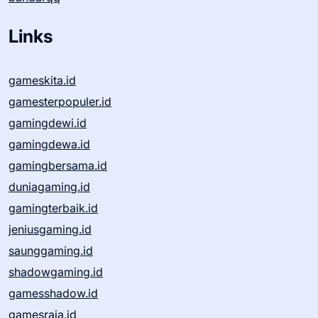
Links
gameskita.id
gamesterpopuler.id
gamingdewi.id
gamingdewa.id
gamingbersama.id
duniagaming.id
gamingterbaik.id
jeniusgaming.id
saunggaming.id
shadowgaming.id
gamesshadow.id
gamesraja.id