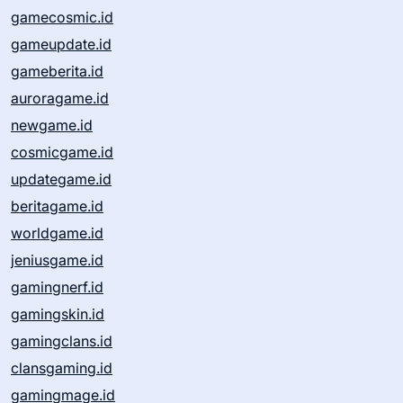
gamecosmic.id
gameupdate.id
gameberita.id
auroragame.id
newgame.id
cosmicgame.id
updategame.id
beritagame.id
worldgame.id
jeniusgame.id
gamingnerf.id
gamingskin.id
gamingclans.id
clansgaming.id
gamingmage.id