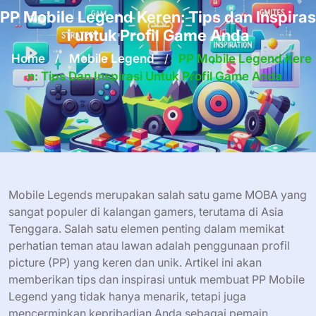
PP Mobile Legend Keren: Tips dan Inspiras
i untuk Profil Game Anda
Home
/
Mobile Legend
/
PP Mobile Legend Kere
N: Tips Dan Inspirasi Untuk Profil Game Anda
Mobile Legends merupakan salah satu game MOBA yang
sangat populer di kalangan gamers, terutama di Asia
Tenggara. Salah satu elemen penting dalam memikat
perhatian teman atau lawan adalah penggunaan profil
picture (PP) yang keren dan unik. Artikel ini akan
memberikan tips dan inspirasi untuk membuat PP Mobile
Legend yang tidak hanya menarik, tetapi juga
mencerminkan kepribadian Anda sebagai pemain.