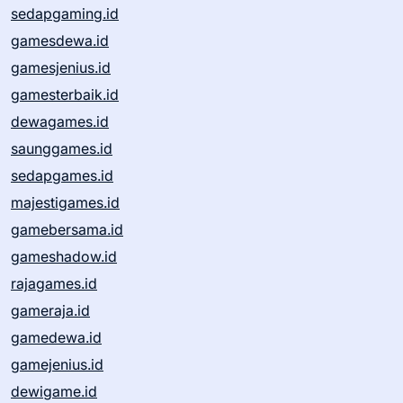
sedapgaming.id
gamesdewa.id
gamesjenius.id
gamesterbaik.id
dewagames.id
saunggames.id
sedapgames.id
majestigames.id
gamebersama.id
gameshadow.id
rajagames.id
gameraja.id
gamedewa.id
gamejenius.id
dewigame.id