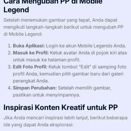
Cara Mengubah PP di Mobile
Legend
Setelah menemukan gambar yang tepat, Anda dapat
mengikuti langkah-langkah berikut untuk mengubah PP
di Mobile Legend:
Buka Aplikasi:
Login ke akun Mobile Legends Anda.
Masuk ke Profil:
Ketuk avatar Anda di pojok kiri atas
untuk masuk ke halaman profil.
Edit Foto Profil:
Ketuk tombol “Edit” di samping foto
profil Anda, kemudian pilih gambar baru dari galeri
perangkat Anda.
Simpan Perubahan:
Setelah memilih gambar,
pastikan untuk menyimpannya.
Inspirasi Konten Kreatif untuk PP
Jika Anda mencari inspirasi lebih lanjut, berikut beberapa
ide yang dapat Anda eksplorasi: