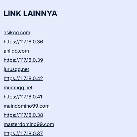
LINK LAINNYA
asikqq.com
https://117.18.0.36
ahliqq.com
https://117.18.0.39
jurusqq.net
https://117.18.0.42
murahqq.net
https://117.18.0.41
maindomino99.com
https://117.18.0.38
masterdomino99.com
https://117.18.0.37