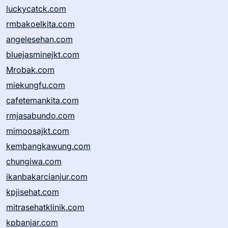
luckycatck.com
rmbakoelkita.com
angelesehan.com
bluejasminejkt.com
Mrobak.com
miekungfu.com
cafetemankita.com
rmjasabundo.com
mimoosajkt.com
kembangkawung.com
chungiwa.com
ikanbakarcianjur.com
kpjisehat.com
mitrasehatklinik.com
kpbanjar.com