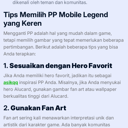
dikenali oleh teman dan komunitas.
Tips Memilih PP Mobile Legend
yang Keren
Mengganti PP adalah hal yang mudah dalam game,
tetapi memilih gambar yang tepat memerlukan beberapa
pertimbangan. Berikut adalah beberapa tips yang bisa
Anda terapkan:
1.
Sesuaikan dengan Hero Favorit
Jika Anda memiliki hero favorit, jadikan itu sebagai
asikqq
inspirasi PP Anda. Misalnya, jika Anda menyukai
hero Alucard, gunakan gambar fan art atau wallpaper
berkualitas tinggi dari Alucard.
2.
Gunakan Fan Art
Fan art sering kali menawarkan interpretasi unik dan
artistik dari karakter game. Ada banyak komunitas