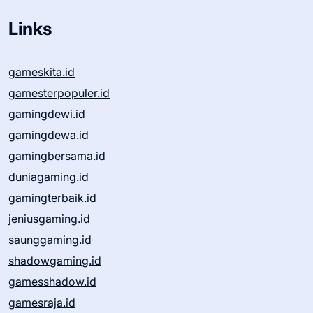
Links
gameskita.id
gamesterpopuler.id
gamingdewi.id
gamingdewa.id
gamingbersama.id
duniagaming.id
gamingterbaik.id
jeniusgaming.id
saunggaming.id
shadowgaming.id
gamesshadow.id
gamesraja.id