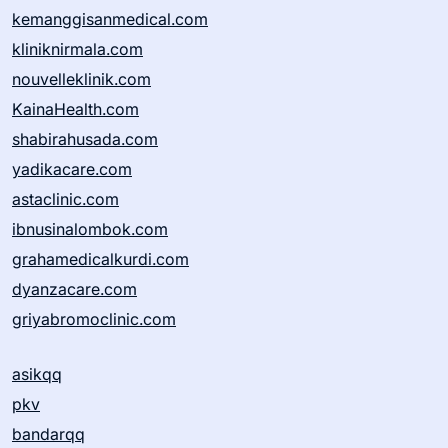
kemanggisanmedical.com
kliniknirmala.com
nouvelleklinik.com
KainaHealth.com
shabirahusada.com
yadikacare.com
astaclinic.com
ibnusinalombok.com
grahamedicalkurdi.com
dyanzacare.com
griyabromoclinic.com
asikqq
pkv
bandarqq