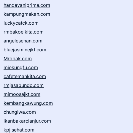
handayaniprima.com
kampungmakan.com
luckycatck.com
rmbakoelkita.com
angelesehan.com
bluejasminejkt.com
Mrobak.com
miekungfu.com
cafetemankita.com
rmjasabundo.com
mimoosajkt.com
kembangkawung.com
chungiwa.com
ikanbakarcianjur.com
kpjisehat.com