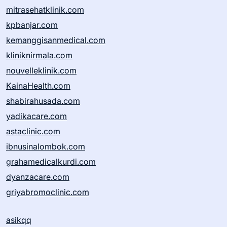
mitrasehatklinik.com
kpbanjar.com
kemanggisanmedical.com
kliniknirmala.com
nouvelleklinik.com
KainaHealth.com
shabirahusada.com
yadikacare.com
astaclinic.com
ibnusinalombok.com
grahamedicalkurdi.com
dyanzacare.com
griyabromoclinic.com
asikqq