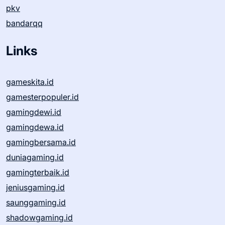
pkv
bandarqq
Links
gameskita.id
gamesterpopuler.id
gamingdewi.id
gamingdewa.id
gamingbersama.id
duniagaming.id
gamingterbaik.id
jeniusgaming.id
saunggaming.id
shadowgaming.id