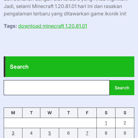
Jadi, selami Minecraft 1.20.81.01 hari ini dan rasakan
pengalaman terbaru yang ditawarkan game ikonik ini!
Tags:
download minecraft 1.20.81.01
Search
Search
M
T
W
T
F
S
S
1
2
3
4
5
6
7
8
9