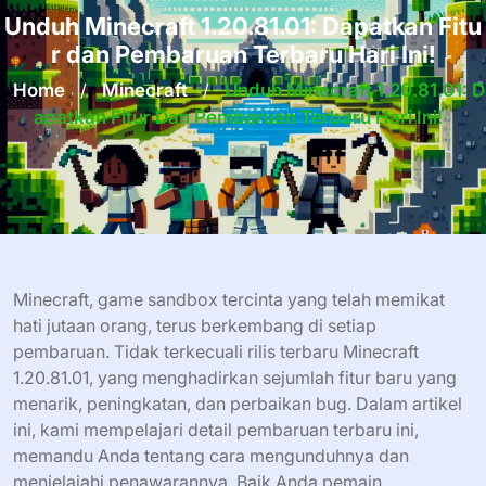
Unduh Minecraft 1.20.81.01: Dapatkan Fitu
r dan Pembaruan Terbaru Hari Ini!
Home
/
Minecraft
/
Unduh Minecraft 1.20.81.01: D
Apatkan Fitur Dan Pembaruan Terbaru Hari Ini!
Minecraft, game sandbox tercinta yang telah memikat
hati jutaan orang, terus berkembang di setiap
pembaruan. Tidak terkecuali rilis terbaru Minecraft
1.20.81.01, yang menghadirkan sejumlah fitur baru yang
menarik, peningkatan, dan perbaikan bug. Dalam artikel
ini, kami mempelajari detail pembaruan terbaru ini,
memandu Anda tentang cara mengunduhnya dan
menjelajahi penawarannya. Baik Anda pemain