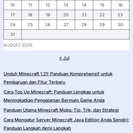
10
11
12
13
14
15
16
17
18
19
20
21
22
23
24
25
26
27
28
29
30
31
AUGUST 2026
« Jul
Unduh Minecraft 1.21: Panduan Komprehensif untuk
Pembaruan dan Fitur Terbaru
Cara Top Up Minecraft: Panduan Lengkap untuk
Meningkatkan Pengalaman Bermain Game Anda
Panduan Utama Minecraft Mobs: Tip, Trik, dan Strategi
Cara Mengatur Server Minecraft Java Edition Anda Sendiri:
Panduan Langkah demi Langkah