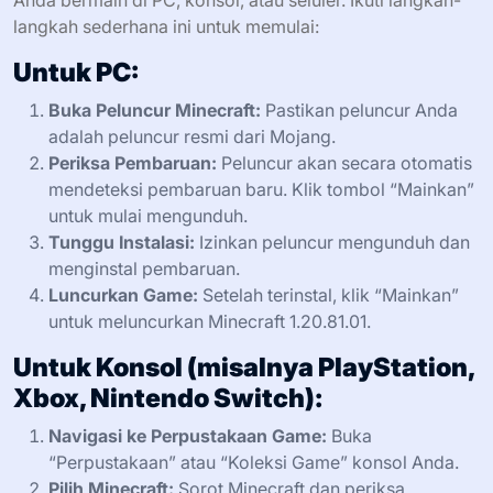
Anda bermain di PC, konsol, atau seluler. Ikuti langkah-
langkah sederhana ini untuk memulai:
Untuk PC:
Buka Peluncur Minecraft:
Pastikan peluncur Anda
adalah peluncur resmi dari Mojang.
Periksa Pembaruan:
Peluncur akan secara otomatis
mendeteksi pembaruan baru. Klik tombol “Mainkan”
untuk mulai mengunduh.
Tunggu Instalasi:
Izinkan peluncur mengunduh dan
menginstal pembaruan.
Luncurkan Game:
Setelah terinstal, klik “Mainkan”
untuk meluncurkan Minecraft 1.20.81.01.
Untuk Konsol (misalnya PlayStation,
Xbox, Nintendo Switch):
Navigasi ke Perpustakaan Game:
Buka
“Perpustakaan” atau “Koleksi Game” konsol Anda.
Pilih Minecraft:
Sorot Minecraft dan periksa