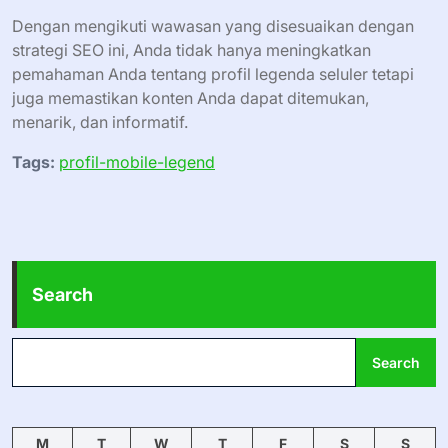
Dengan mengikuti wawasan yang disesuaikan dengan
strategi SEO ini, Anda tidak hanya meningkatkan
pemahaman Anda tentang profil legenda seluler tetapi
juga memastikan konten Anda dapat ditemukan,
menarik, dan informatif.
Tags:
profil-mobile-legend
Search
Search
M
T
W
T
F
S
S