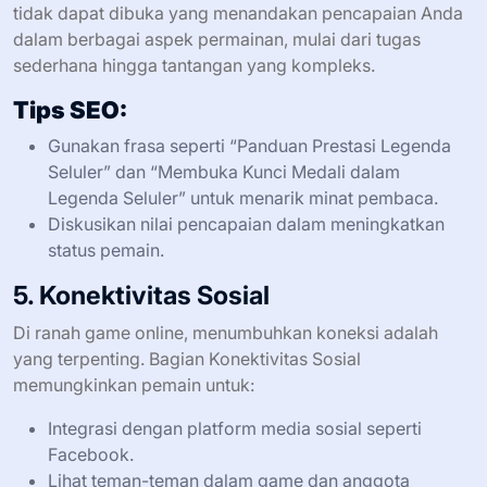
tidak dapat dibuka yang menandakan pencapaian Anda
dalam berbagai aspek permainan, mulai dari tugas
sederhana hingga tantangan yang kompleks.
Tips SEO:
Gunakan frasa seperti “Panduan Prestasi Legenda
Seluler” dan “Membuka Kunci Medali dalam
Legenda Seluler” untuk menarik minat pembaca.
Diskusikan nilai pencapaian dalam meningkatkan
status pemain.
5. Konektivitas Sosial
Di ranah game online, menumbuhkan koneksi adalah
yang terpenting. Bagian Konektivitas Sosial
memungkinkan pemain untuk:
Integrasi dengan platform media sosial seperti
Facebook.
Lihat teman-teman dalam game dan anggota