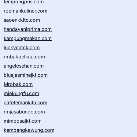
tempongpns.com
roemahkuliner.com
saoenkkito.com
handayaniprima.com
kampungmakan.com
luckycatck.com
rmbakoelkita.com
angelesehan.com
bluejasminejkt.com
Mrobak.com
miekungfu.com
cafetemankita.com
rmjasabundo.com
mimoosajkt.com
kembangkawung.com