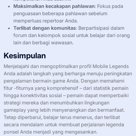
Maksimalkan kecakapan pahlawan
: Fokus pada
penguasaan beberapa pahlawan sebelum
memperluas repertoar Anda.
Terlibat dengan komunitas
: Berpartisipasi dalam
forum dan kelompok sosial untuk belajar dari orang
lain dan berbagi wawasan.
Kesimpulan
Menjelajahi dan mengoptimalkan profil Mobile Legends
Anda adalah langkah yang berharga menuju peningkatan
pengalaman bermain game Anda. Dengan memahami
fitur -fiturnya yang komprehensif – dari statistik pemain
hingga konektivitas sosial – pemain dapat memperbaiki
strategi mereka dan menumbuhkan lingkungan
gameplay yang lebih menyenangkan dan bermanfaat.
Tetap diperbarui, belajar terus menerus, dan terlibat
secara mendalam untuk membuat perjalanan legenda
ponsel Anda menjadi yang mengesankan.