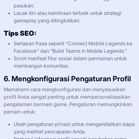
pasukan.
Lacak tim atau kemitraan terbaik untuk strategi
gameplay yang ditingkatkan.
Tips SEO:
Sertakan frasa seperti “Connect Mobile Legends ke
Facebook” dan “Build Teams in Mobile Legends.”
Sorot manfaat fitur sosial dalam permainan untuk
membangun komunitas.
6. Mengkonfigurasi Pengaturan Profil
Memahami cara mengkonfigurasi dan menyesuaikan
profil Anda sangat penting untuk mempersonalisasikan
pengalaman bermain game. Pengaturan memungkinkan
pemain untuk:
Ubah pengaturan privasi untuk mengendalikan siapa
yang melihat pencapaian Anda.