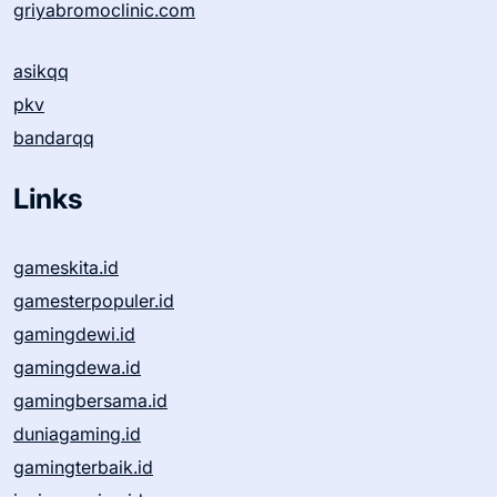
griyabromoclinic.com
asikqq
pkv
bandarqq
Links
gameskita.id
gamesterpopuler.id
gamingdewi.id
gamingdewa.id
gamingbersama.id
duniagaming.id
gamingterbaik.id