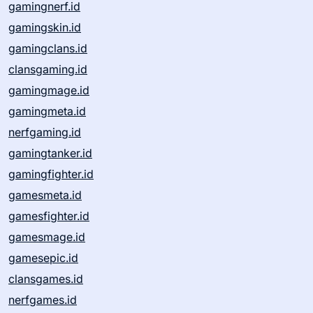
gamingnerf.id
gamingskin.id
gamingclans.id
clansgaming.id
gamingmage.id
gamingmeta.id
nerfgaming.id
gamingtanker.id
gamingfighter.id
gamesmeta.id
gamesfighter.id
gamesmage.id
gamesepic.id
clansgames.id
nerfgames.id