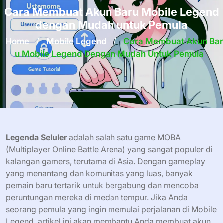
Cara Membuat Akun Baru Mobile Legend
dengan Mudah untuk Pemula
Home
/
Mobile Legend
/
Cara Membuat Akun Bar
U Mobile Legend Dengan Mudah Untuk Pemula
Legenda Seluler
adalah salah satu game MOBA
(Multiplayer Online Battle Arena) yang sangat populer di
kalangan gamers, terutama di Asia. Dengan gameplay
yang menantang dan komunitas yang luas, banyak
pemain baru tertarik untuk bergabung dan mencoba
peruntungan mereka di medan tempur. Jika Anda
seorang pemula yang ingin memulai perjalanan di Mobile
Legend, artikel ini akan membantu Anda membuat akun