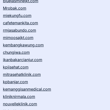
bluejasminejkt.com
Mrobak.com
miekungfu.com
cafetemankita.com
rmjasabundo.com
mimoosajkt.com
kembangkawung.com
chungiwa.com
ikanbakarcianjur.com
kpjisehat.com
mitrasehatklinik.com
kpbanjar.com
kemanggisanmedical.com
kliniknirmala.com
nouvelleklinik.com