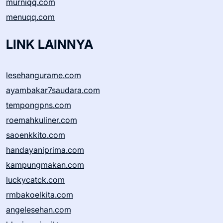
murniqq.com
menuqq.com
LINK LAINNYA
lesehangurame.com
ayambakar7saudara.com
tempongpns.com
roemahkuliner.com
saoenkkito.com
handayaniprima.com
kampungmakan.com
luckycatck.com
rmbakoelkita.com
angelesehan.com