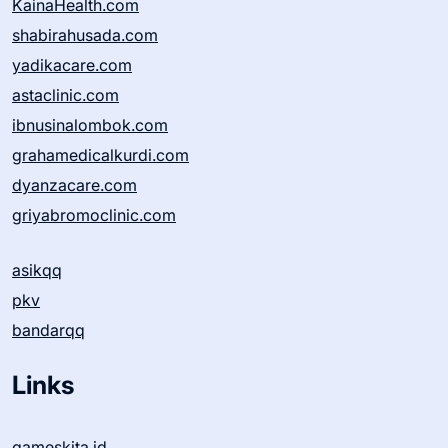
KainaHealth.com
shabirahusada.com
yadikacare.com
astaclinic.com
ibnusinalombok.com
grahamedicalkurdi.com
dyanzacare.com
griyabromoclinic.com
asikqq
pkv
bandarqq
Links
gameskita.id