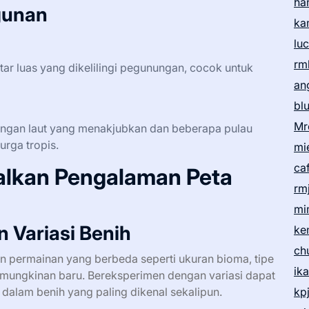
ha
gunan
ka
lu
rm
r luas yang dikelilingi pegunungan, cocok untuk
an
bl
Mr
ngan laut yang menakjubkan dan beberapa pulau
urga tropis.
mi
ca
alkan Pengalaman Peta
rm
mi
 Variasi Benih
ke
ch
n permainan yang berbeda seperti ukuran bioma, tipe
ik
mungkinan baru. Bereksperimen dengan variasi dapat
alam benih yang paling dikenal sekalipun.
kp