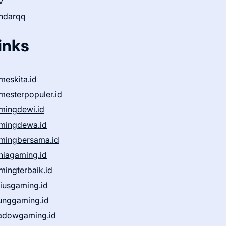
v
ndarqq
inks
meskita.id
mesterpopuler.id
mingdewi.id
mingdewa.id
mingbersama.id
niagaming.id
mingterbaik.id
niusgaming.id
unggaming.id
adowgaming.id