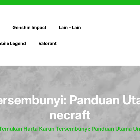
Genshin Impact
Lain – Lain
bile Legend
Valorant
ersembunyi: Panduan Uta
necraft
Temukan Harta Karun Tersembunyi: Panduan Utama Unt