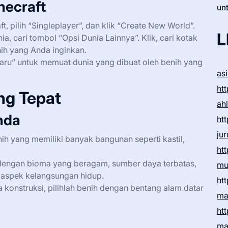
necraft
un
t, pilih “Singleplayer”, dan klik “Create New World”.
L
, cari tombol “Opsi Dunia Lainnya”. Klik, cari kotak
nih yang Anda inginkan.
 Baru” untuk memuat dunia yang dibuat oleh benih yang
as
htt
ng Tepat
ah
nda
htt
ju
nih yang memiliki banyak bangunan seperti kastil,
htt
h dengan bioma yang beragam, sumber daya terbatas,
mu
n aspek kelangsungan hidup.
htt
a konstruksi, pilihlah benih dengan bentang alam datar
ma
htt
ma