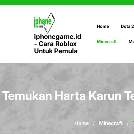
Skip
to
content
Home
Dota 2
iphonegame.id
Minecraft
Mo
- Cara Roblox
Untuk Pemula
Temukan Harta Karun T
Home
/
Minecraft
/