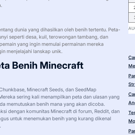
.
AU
ntang dunia yang dihasilkan oleh benih tertentu. Peta-
nyi seperti desa, kuil, terowongan tambang, dan
i pemain yang ingin memulai permainan mereka
in menjelajahi lanskap unik.
Ca
a Benih Minecraft
Me
Pa
Str
i Chunkbase, Minecraft Seeds, dan SeedMap
Ca
ereka sering kali menampilkan peta dan ulasan yang
An
da memutuskan benih mana yang akan dicoba.
raksi dengan komunitas Minecraft di forum, Reddit, dan
Te
bagus untuk menemukan benih yang kurang dikenal
Moj
.
Pa