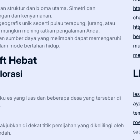
an struktur dan bioma utama. Simetri dan
htt
ngan dan kenyamanan.
ch
ografis unik seperti pulau terapung, jurang, atau
htt
 mungkin meningkatkan pengalaman Anda.
he
gan sumber daya yang melimpah dapat memengaruhi
alam mode bertahan hidup.
mu
me
ft Hebat
L
lorasi
le
u es yang luas dan beberapa desa yang tersebar di
ay
.
te
ro
jubkan di dekat titik pemijahan yang dikelilingi oleh
sa
ndah.