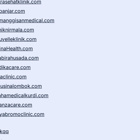
trasehatklinik.com
banjar.com
manggisanmedical.com
iniknirmala.com
uvelleklinik.com
inaHealth.com
abirahusada.com
dikacare.com
taclinic.com
nusinalombok.com
ahamedicalkurdi.com
anzacare.com
iyabromoclinic.com
ikqq