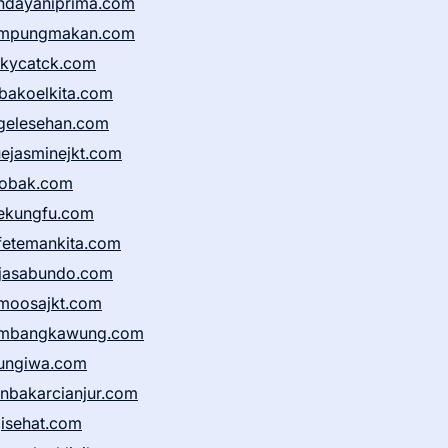
ndayaniprima.com
mpungmakan.com
ckycatck.com
bakoelkita.com
gelesehan.com
uejasminejkt.com
obak.com
ekungfu.com
fetemankita.com
jasabundo.com
moosajkt.com
mbangkawung.com
ungiwa.com
anbakarcianjur.com
jisehat.com