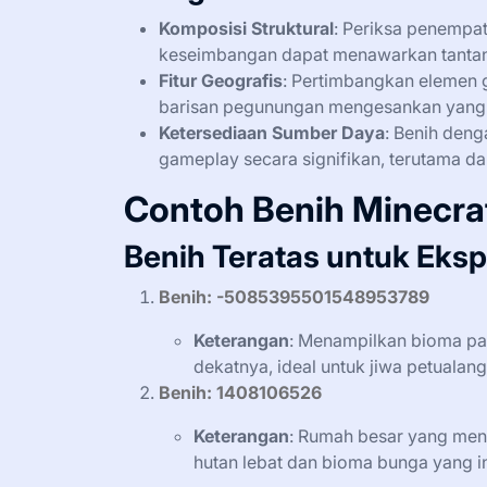
Komposisi Struktural
: Periksa penempat
keseimbangan dapat menawarkan tanta
Fitur Geografis
: Pertimbangkan elemen ge
barisan pegunungan mengesankan yang
Ketersediaan Sumber Daya
: Benih den
gameplay secara signifikan, terutama d
Contoh Benih Minecra
Benih Teratas untuk Eksp
Benih: -5085395501548953789
Keterangan
: Menampilkan bioma pak
dekatnya, ideal untuk jiwa petualang
Benih: 1408106526
Keterangan
: Rumah besar yang menak
hutan lebat dan bioma bunga yang i