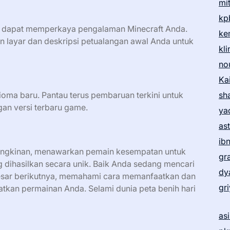
mi
kp
 dapat memperkaya pengalaman Minecraft Anda.
ke
layar dan deskripsi petualangan awal Anda untuk
kl
no
Ka
bioma baru. Pantau terus pembaruan terkini untuk
sh
an versi terbaru game.
ya
as
ib
ungkinan, menawarkan pemain kesempatan untuk
gr
 dihasilkan secara unik. Baik Anda sedang mencari
dy
esar berikutnya, memahami cara memanfaatkan dan
gr
atkan permainan Anda. Selami dunia peta benih hari
as