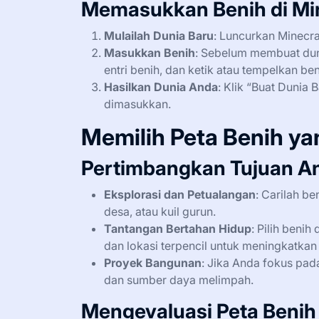
Memasukkan Benih di Mi
Mulailah Dunia Baru
: Luncurkan Minecraf
Masukkan Benih
: Sebelum membuat dunia
entri benih, dan ketik atau tempelkan be
Hasilkan Dunia Anda
: Klik “Buat Dunia
dimasukkan.
Memilih Peta Benih ya
Pertimbangkan Tujuan A
Eksplorasi dan Petualangan
: Carilah be
desa, atau kuil gurun.
Tantangan Bertahan Hidup
: Pilih beni
dan lokasi terpencil untuk meningkatka
Proyek Bangunan
: Jika Anda fokus pad
dan sumber daya melimpah.
Mengevaluasi Peta Benih