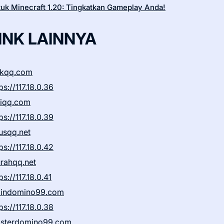
tuk Minecraft 1.20: Tingkatkan Gameplay Anda!
INK LAINNYA
ikqq.com
ps://117.18.0.36
liqq.com
ps://117.18.0.39
rusqq.net
ps://117.18.0.42
rahqq.net
ps://117.18.0.41
indomino99.com
ps://117.18.0.38
sterdomino99.com