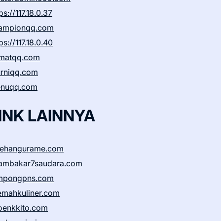
ps://117.18.0.37
ampionqq.com
ps://117.18.0.40
matqq.com
rniqq.com
nuqq.com
INK LAINNYA
sehangurame.com
ambakar7saudara.com
mpongpns.com
emahkuliner.com
oenkkito.com