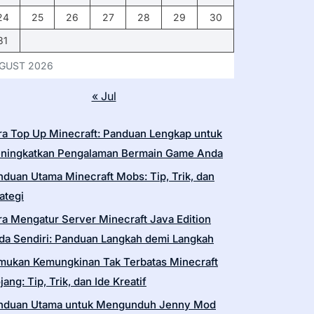
24
25
26
27
28
29
30
31
GUST 2026
« Jul
ra Top Up Minecraft: Panduan Lengkap untuk
ningkatkan Pengalaman Bermain Game Anda
nduan Utama Minecraft Mobs: Tip, Trik, dan
ategi
ra Mengatur Server Minecraft Java Edition
da Sendiri: Panduan Langkah demi Langkah
mukan Kemungkinan Tak Terbatas Minecraft
ang: Tip, Trik, dan Ide Kreatif
nduan Utama untuk Mengunduh Jenny Mod