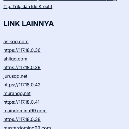
Tip, Trik, dan Ide Kreatif
LINK LAINNYA
asikqq.com
https://117.18.0.36
ahliqq.com
https://117.18.0.39
jurusqq.net
https://117.18.0.42
murahqq.net
https://117.18.0.41
maindomino99.com
https://117.18.0.38
masterdomino99.com