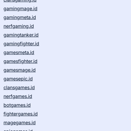
gamingmage.id
gamingmeta.id
nerfgaming.id
gamingtanker.id
gamingfighter.id
gamesmeta.id
gamesfighter.id
gamesmage.id
gamesepic.id
clansgames.id
nerfgames.id
botgames.id
fightergames.id
magegames.id