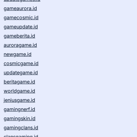
gameaurora.id
gamecosmic.id
gameupdate.id
gameberita.id
auroragame.id
newgame.id
cosmicgame.id
updategame.id
beritagame.id
worldgame.id
jeniusgame.id
gamingnerf.id
gamingskin.id
gamingclans.id
clansgaming.id