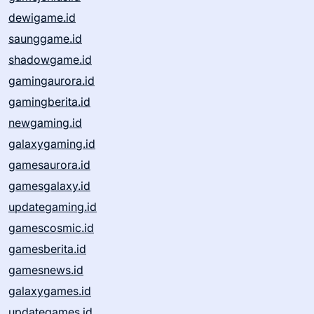
dewigame.id
saunggame.id
shadowgame.id
gamingaurora.id
gamingberita.id
newgaming.id
galaxygaming.id
gamesaurora.id
gamesgalaxy.id
updategaming.id
gamescosmic.id
gamesberita.id
gamesnews.id
galaxygames.id
updategames.id