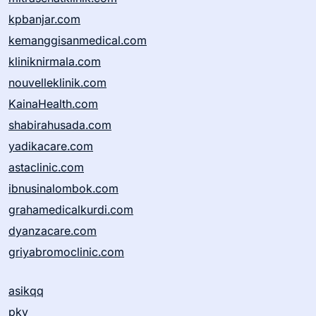
kpbanjar.com
kemanggisanmedical.com
kliniknirmala.com
nouvelleklinik.com
KainaHealth.com
shabirahusada.com
yadikacare.com
astaclinic.com
ibnusinalombok.com
grahamedicalkurdi.com
dyanzacare.com
griyabromoclinic.com
asikqq
pkv