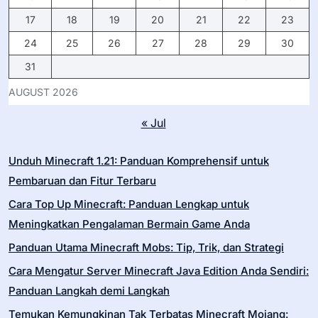
17
18
19
20
21
22
23
24
25
26
27
28
29
30
31
AUGUST 2026
« Jul
Unduh Minecraft 1.21: Panduan Komprehensif untuk
Pembaruan dan Fitur Terbaru
Cara Top Up Minecraft: Panduan Lengkap untuk
Meningkatkan Pengalaman Bermain Game Anda
Panduan Utama Minecraft Mobs: Tip, Trik, dan Strategi
Cara Mengatur Server Minecraft Java Edition Anda Sendiri:
Panduan Langkah demi Langkah
Temukan Kemungkinan Tak Terbatas Minecraft Mojang: