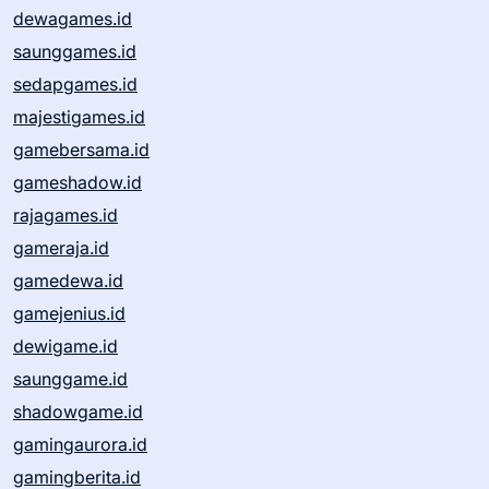
dewagames.id
saunggames.id
sedapgames.id
majestigames.id
gamebersama.id
gameshadow.id
rajagames.id
gameraja.id
gamedewa.id
gamejenius.id
dewigame.id
saunggame.id
shadowgame.id
gamingaurora.id
gamingberita.id