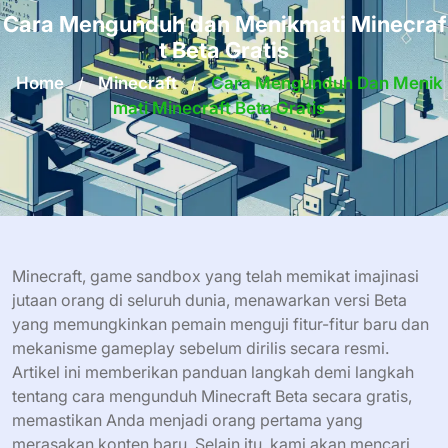
Cara Mengunduh dan Menikmati Minecraf
t Beta Gratis
Home
/
Minecraft
/
Cara Mengunduh Dan Menik
Mati Minecraft Beta Gratis
Minecraft, game sandbox yang telah memikat imajinasi
jutaan orang di seluruh dunia, menawarkan versi Beta
yang memungkinkan pemain menguji fitur-fitur baru dan
mekanisme gameplay sebelum dirilis secara resmi.
Artikel ini memberikan panduan langkah demi langkah
tentang cara mengunduh Minecraft Beta secara gratis,
memastikan Anda menjadi orang pertama yang
merasakan konten baru. Selain itu, kami akan mencari