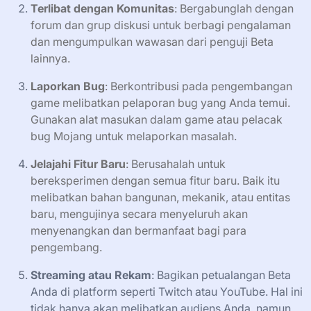
Terlibat dengan Komunitas
: Bergabunglah dengan
forum dan grup diskusi untuk berbagi pengalaman
dan mengumpulkan wawasan dari penguji Beta
lainnya.
Laporkan Bug
: Berkontribusi pada pengembangan
game melibatkan pelaporan bug yang Anda temui.
Gunakan alat masukan dalam game atau pelacak
bug Mojang untuk melaporkan masalah.
Jelajahi Fitur Baru
: Berusahalah untuk
bereksperimen dengan semua fitur baru. Baik itu
melibatkan bahan bangunan, mekanik, atau entitas
baru, mengujinya secara menyeluruh akan
menyenangkan dan bermanfaat bagi para
pengembang.
Streaming atau Rekam
: Bagikan petualangan Beta
Anda di platform seperti Twitch atau YouTube. Hal ini
tidak hanya akan melibatkan audiens Anda, namun