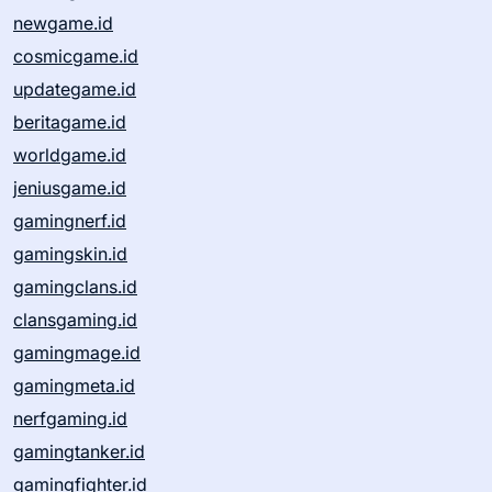
newgame.id
cosmicgame.id
updategame.id
beritagame.id
worldgame.id
jeniusgame.id
gamingnerf.id
gamingskin.id
gamingclans.id
clansgaming.id
gamingmage.id
gamingmeta.id
nerfgaming.id
gamingtanker.id
gamingfighter.id