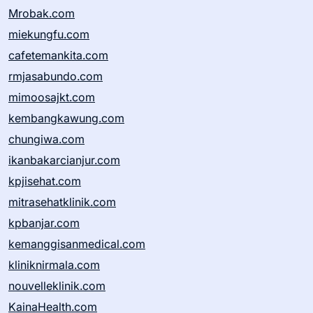
Mrobak.com
miekungfu.com
cafetemankita.com
rmjasabundo.com
mimoosajkt.com
kembangkawung.com
chungiwa.com
ikanbakarcianjur.com
kpjisehat.com
mitrasehatklinik.com
kpbanjar.com
kemanggisanmedical.com
kliniknirmala.com
nouvelleklinik.com
KainaHealth.com