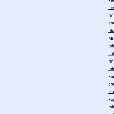
ka
lu
rm
an
bl
Mr
mi
ca
rm
mi
ke
ch
ik
kp
mi