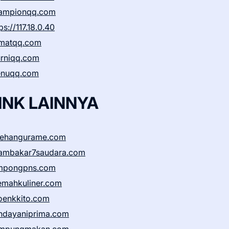
ampionqq.com
ps://117.18.0.40
matqq.com
rniqq.com
nuqq.com
INK LAINNYA
sehangurame.com
ambakar7saudara.com
mpongpns.com
emahkuliner.com
oenkkito.com
ndayaniprima.com