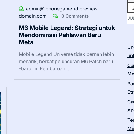
admin@iphonegame-id.preview-
domain.com
0 Comments
JU
M6 Mobile Legend: Strategi untuk
Mendominasi Pahlawan Baru
Meta
Un
Mobile Legend Universe tidak pernah lebih
un
menarik, berkat peluncuran M6 Patch baru
Ca
-baru ini. Pembaruan…
Me
Pa
Str
Ca
An
Te
Moj