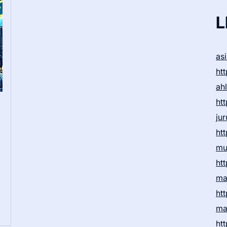
L
as
htt
ah
htt
ju
htt
mu
htt
ma
htt
ma
htt