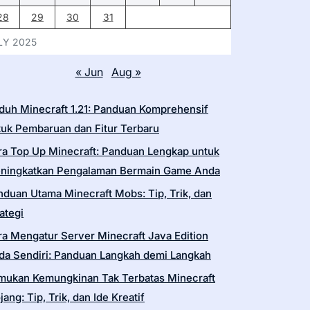
28
29
30
31
LY 2025
« Jun
Aug »
duh Minecraft 1.21: Panduan Komprehensif
tuk Pembaruan dan Fitur Terbaru
ra Top Up Minecraft: Panduan Lengkap untuk
ningkatkan Pengalaman Bermain Game Anda
nduan Utama Minecraft Mobs: Tip, Trik, dan
ategi
ra Mengatur Server Minecraft Java Edition
da Sendiri: Panduan Langkah demi Langkah
mukan Kemungkinan Tak Terbatas Minecraft
ang: Tip, Trik, dan Ide Kreatif