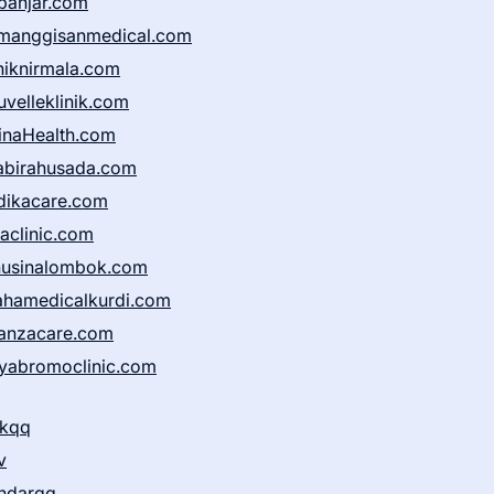
banjar.com
manggisanmedical.com
iniknirmala.com
uvelleklinik.com
inaHealth.com
abirahusada.com
dikacare.com
taclinic.com
nusinalombok.com
ahamedicalkurdi.com
anzacare.com
iyabromoclinic.com
ikqq
v
ndarqq