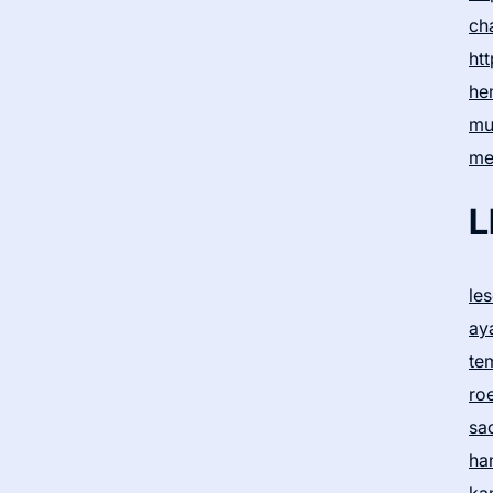
ch
htt
he
mu
me
L
le
ay
te
ro
sa
ha