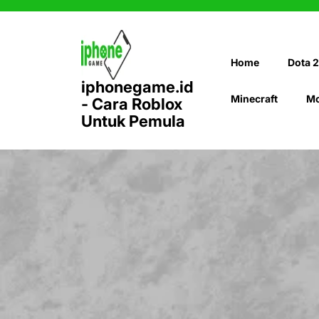
Skip
to
content
Home
Dota 2
iphonegame.id
Minecraft
Mo
- Cara Roblox
Untuk Pemula