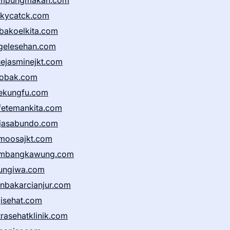
mpungmakan.com
ckycatck.com
bakoelkita.com
gelesehan.com
uejasminejkt.com
obak.com
ekungfu.com
fetemankita.com
jasabundo.com
moosajkt.com
mbangkawung.com
ungiwa.com
anbakarcianjur.com
jisehat.com
trasehatklinik.com