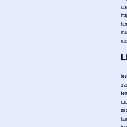
ch
htt
he
mu
me
L
le
ay
te
ro
sa
ha