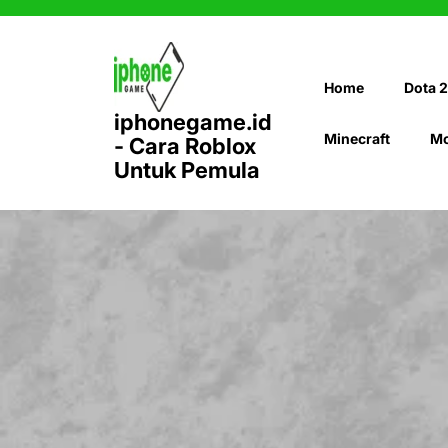
Skip
to
content
Home
Dota 2
iphonegame.id
Minecraft
Mo
- Cara Roblox
Untuk Pemula