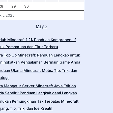
28
29
30
RIL 2025
May »
duh Minecraft 1.21: Panduan Komprehensif
tuk Pembaruan dan Fitur Terbaru
ra Top Up Minecraft: Panduan Lengkap untuk
ningkatkan Pengalaman Bermain Game Anda
nduan Utama Minecraft Mobs: Tip, Trik, dan
ategi
ra Mengatur Server Minecraft Java Edition
da Sendiri: Panduan Langkah demi Langkah
mukan Kemungkinan Tak Terbatas Minecraft
ang: Tip, Trik, dan Ide Kreatif