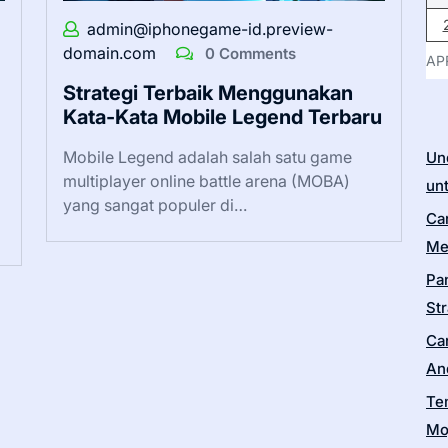
admin@iphonegame-id.preview-
domain.com
0 Comments
AP
Strategi Terbaik Menggunakan
Kata-Kata Mobile Legend Terbaru
Mobile Legend adalah salah satu game
Un
multiplayer online battle arena (MOBA)
un
yang sangat populer di…
Ca
Me
Pa
Str
Ca
An
Te
Moj