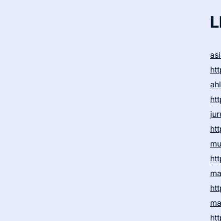
L
as
htt
ah
htt
ju
htt
mu
htt
ma
htt
ma
htt