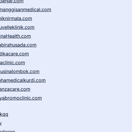
banjar.com
manggisanmedical.com
iniknirmala.com
uvelleklinik.com
inaHealth.com
abirahusada.com
dikacare.com
taclinic.com
nusinalombok.com
ahamedicalkurdi.com
anzacare.com
iyabromoclinic.com
ikqq
v
ndarqq