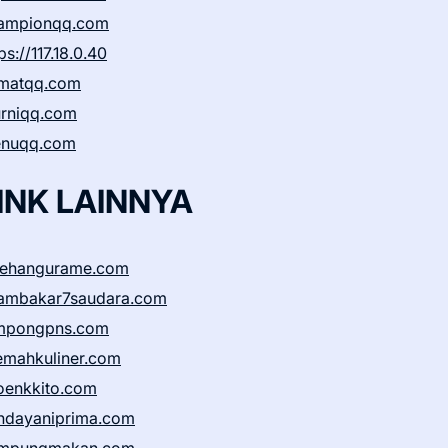
ampionqq.com
ps://117.18.0.40
matqq.com
rniqq.com
nuqq.com
INK LAINNYA
sehangurame.com
ambakar7saudara.com
mpongpns.com
emahkuliner.com
oenkkito.com
ndayaniprima.com