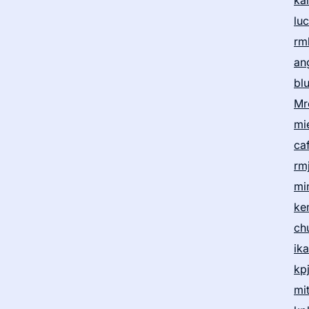
ka
lu
rm
an
bl
Mr
mi
ca
rm
mi
ke
ch
ik
kp
mi