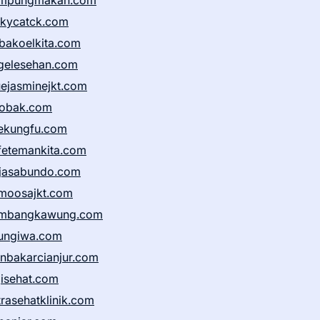
mpungmakan.com
ckycatck.com
bakoelkita.com
gelesehan.com
uejasminejkt.com
obak.com
ekungfu.com
fetemankita.com
jasabundo.com
moosajkt.com
mbangkawung.com
ungiwa.com
anbakarcianjur.com
jisehat.com
trasehatklinik.com