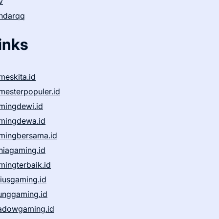
v
ndarqq
inks
meskita.id
mesterpopuler.id
mingdewi.id
mingdewa.id
mingbersama.id
niagaming.id
mingterbaik.id
niusgaming.id
unggaming.id
adowgaming.id