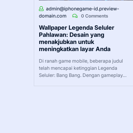
admin@iphonegame-id.preview-
domain.com
0 Comments
Wallpaper Legenda Seluler
Pahlawan: Desain yang
menakjubkan untuk
meningkatkan layar Anda
Di ranah game mobile, beberapa judul
telah mencapai ketinggian Legenda
Seluler: Bang Bang. Dengan gameplay…