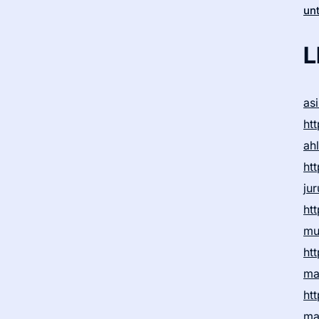
un
L
as
htt
ah
htt
ju
htt
mu
htt
ma
htt
ma