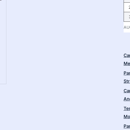
AU
Ca
Me
Pa
Str
Ca
An
Te
Moj
Pa