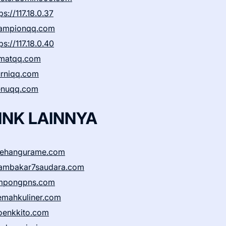
ps://117.18.0.37
ampionqq.com
ps://117.18.0.40
matqq.com
rniqq.com
nuqq.com
INK LAINNYA
sehangurame.com
ambakar7saudara.com
mpongpns.com
emahkuliner.com
oenkkito.com