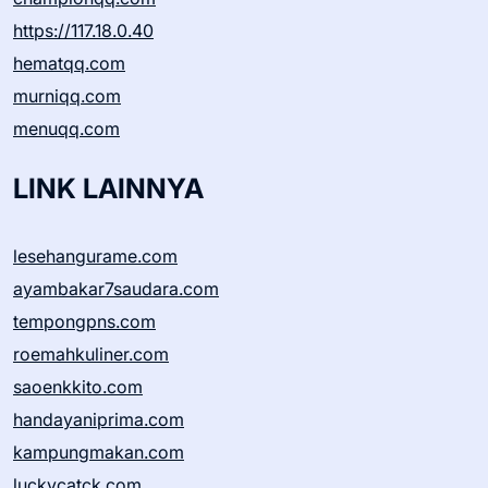
https://117.18.0.40
hematqq.com
murniqq.com
menuqq.com
LINK LAINNYA
lesehangurame.com
ayambakar7saudara.com
tempongpns.com
roemahkuliner.com
saoenkkito.com
handayaniprima.com
kampungmakan.com
luckycatck.com