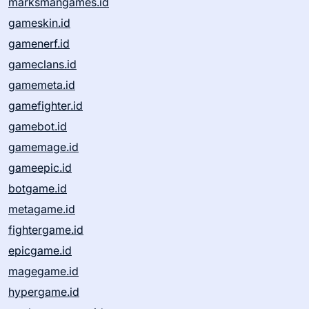
marksmangames.id
gameskin.id
gamenerf.id
gameclans.id
gamemeta.id
gamefighter.id
gamebot.id
gamemage.id
gameepic.id
botgame.id
metagame.id
fightergame.id
epicgame.id
magegame.id
hypergame.id