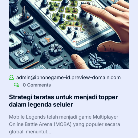
admin@iphonegame-id.preview-domain.com
0 Comments
Strategi teratas untuk menjadi topper
dalam legenda seluler
Mobile Legends telah menjadi game Multiplayer
Online Battle Arena (MOBA) yang populer secara
global, menuntut…