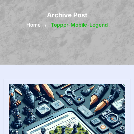
Archive Post
Home
/
Topper-Mobile-Legend