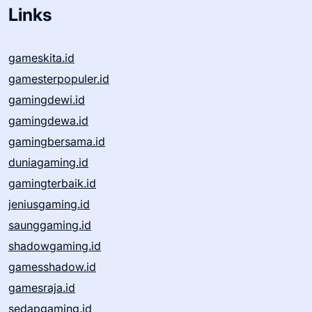
Links
gameskita.id
gamesterpopuler.id
gamingdewi.id
gamingdewa.id
gamingbersama.id
duniagaming.id
gamingterbaik.id
jeniusgaming.id
saunggaming.id
shadowgaming.id
gamesshadow.id
gamesraja.id
sedapgaming.id