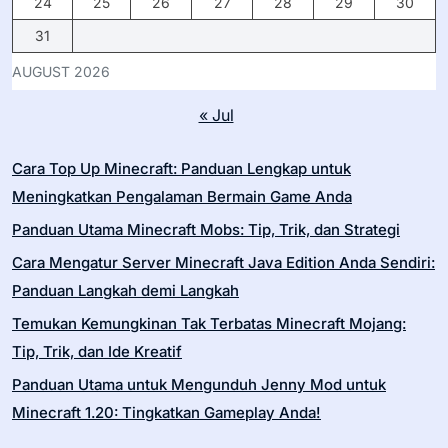
24
25
26
27
28
29
30
31
AUGUST 2026
« Jul
Cara Top Up Minecraft: Panduan Lengkap untuk
Meningkatkan Pengalaman Bermain Game Anda
Panduan Utama Minecraft Mobs: Tip, Trik, dan Strategi
Cara Mengatur Server Minecraft Java Edition Anda Sendiri:
Panduan Langkah demi Langkah
Temukan Kemungkinan Tak Terbatas Minecraft Mojang:
Tip, Trik, dan Ide Kreatif
Panduan Utama untuk Mengunduh Jenny Mod untuk
Minecraft 1.20: Tingkatkan Gameplay Anda!