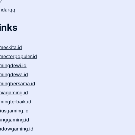
v
ndarqq
inks
meskita.id
mesterpopuler.id
mingdewi.id
mingdewa.id
mingbersama.id
niagaming.id
mingterbaik.id
niusgaming.id
unggaming.id
adowgaming.id