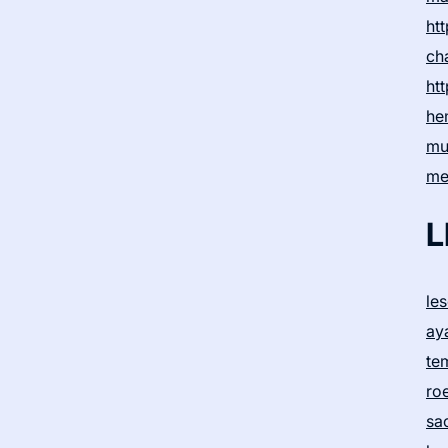
htt
ch
htt
he
mu
me
L
le
ay
te
ro
sa