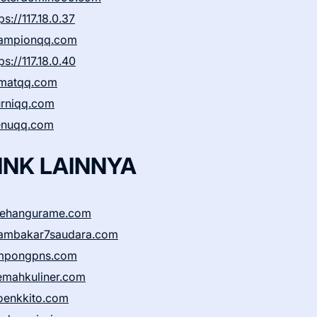
ps://117.18.0.37
ampionqq.com
ps://117.18.0.40
matqq.com
rniqq.com
nuqq.com
INK LAINNYA
sehangurame.com
ambakar7saudara.com
mpongpns.com
emahkuliner.com
oenkkito.com