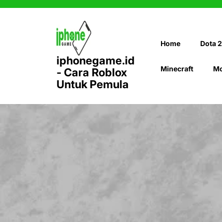
Skip
to
content
Home
Dota 2
iphonegame.id
Minecraft
Mo
- Cara Roblox
Untuk Pemula