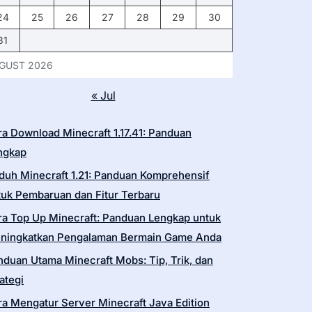
24
25
26
27
28
29
30
31
GUST 2026
« Jul
ra Download Minecraft 1.17.41: Panduan
ngkap
duh Minecraft 1.21: Panduan Komprehensif
tuk Pembaruan dan Fitur Terbaru
ra Top Up Minecraft: Panduan Lengkap untuk
ningkatkan Pengalaman Bermain Game Anda
nduan Utama Minecraft Mobs: Tip, Trik, dan
ategi
ra Mengatur Server Minecraft Java Edition