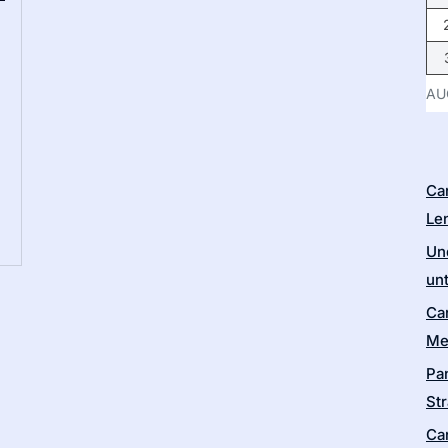
AU
Ca
Le
Un
un
Ca
Me
Pa
Str
Ca