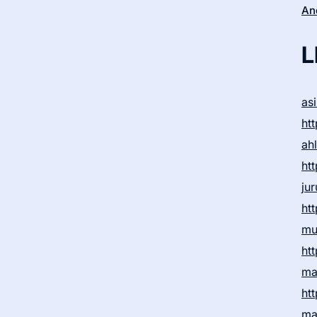
An
L
as
htt
ah
htt
ju
htt
mu
htt
ma
htt
ma