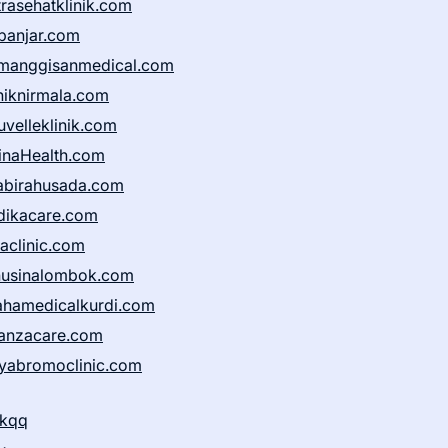
trasehatklinik.com
banjar.com
manggisanmedical.com
iniknirmala.com
uvelleklinik.com
inaHealth.com
abirahusada.com
dikacare.com
taclinic.com
nusinalombok.com
ahamedicalkurdi.com
anzacare.com
iyabromoclinic.com
ikqq