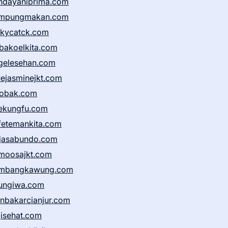
ndayaniprima.com
mpungmakan.com
ckycatck.com
bakoelkita.com
gelesehan.com
uejasminejkt.com
obak.com
ekungfu.com
fetemankita.com
jasabundo.com
moosajkt.com
mbangkawung.com
ungiwa.com
anbakarcianjur.com
jisehat.com