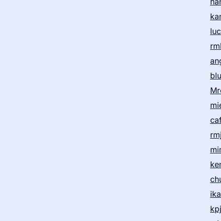
ha
ka
lu
rm
an
bl
Mr
mi
ca
rm
mi
ke
ch
ik
kp