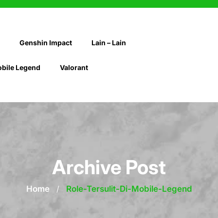
Genshin Impact
Lain – Lain
bile Legend
Valorant
Archive Post
Home
/
Role-Tersulit-Di-Mobile-Legend