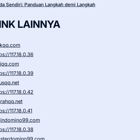
da Sendiri: Panduan Langkah demi Langkah
INK LAINNYA
ikqq.com
ps://117.18.0.36
liqq.com
ps://117.18.0.39
rusqq.net
ps://117.18.0.42
rahqq.net
ps://117.18.0.41
indomino99.com
ps://117.18.0.38
sterdomino99.com