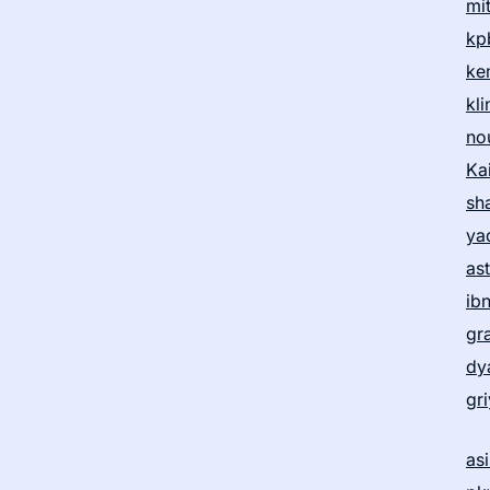
mi
kp
ke
kl
no
Ka
sh
ya
as
ib
gr
dy
gr
as