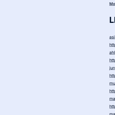
Moj
L
as
htt
ah
htt
ju
htt
mu
htt
ma
htt
ma