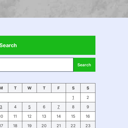
Search
Search
M
T
W
T
F
S
S
1
2
3
4
5
6
7
8
9
10
11
12
13
14
15
16
17
18
19
20
21
22
23