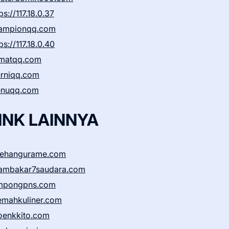
ps://117.18.0.37
ampionqq.com
ps://117.18.0.40
matqq.com
rniqq.com
nuqq.com
INK LAINNYA
sehangurame.com
ambakar7saudara.com
mpongpns.com
emahkuliner.com
oenkkito.com