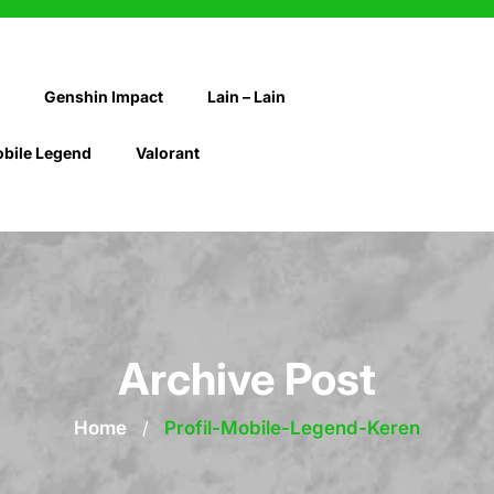
Genshin Impact
Lain – Lain
bile Legend
Valorant
Archive Post
Home
/
Profil-Mobile-Legend-Keren