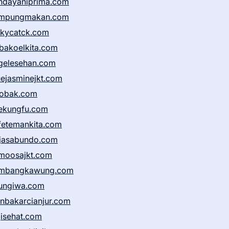
ndayaniprima.com
mpungmakan.com
ckycatck.com
bakoelkita.com
gelesehan.com
uejasminejkt.com
obak.com
ekungfu.com
fetemankita.com
jasabundo.com
moosajkt.com
mbangkawung.com
ungiwa.com
anbakarcianjur.com
jisehat.com