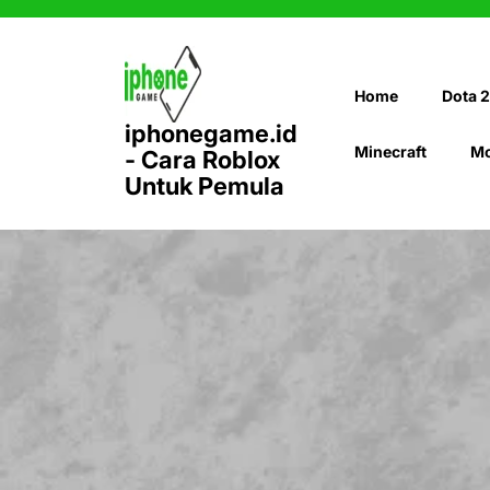
Skip
to
content
Home
Dota 2
iphonegame.id
Minecraft
Mo
- Cara Roblox
Untuk Pemula