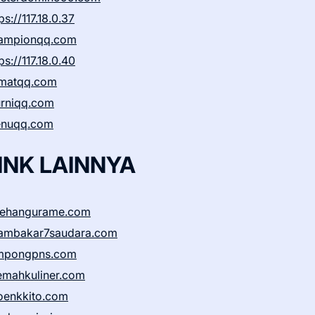
ps://117.18.0.37
ampionqq.com
ps://117.18.0.40
matqq.com
rniqq.com
nuqq.com
INK LAINNYA
sehangurame.com
ambakar7saudara.com
mpongpns.com
emahkuliner.com
oenkkito.com