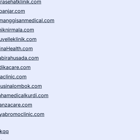
trasehatklinik.com
banjar.com
manggisanmedical.com
iniknirmala.com
uvelleklinik.com
inaHealth.com
abirahusada.com
dikacare.com
taclinic.com
nusinalombok.com
ahamedicalkurdi.com
anzacare.com
iyabromoclinic.com
ikqq