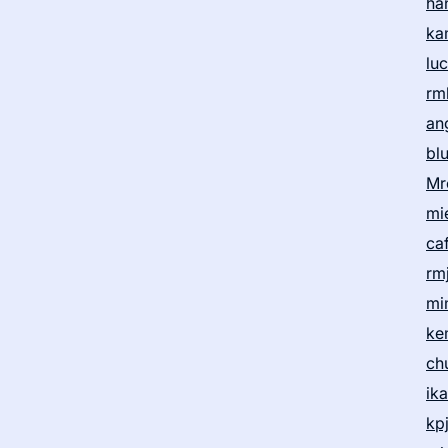
ha
ka
lu
rm
an
bl
Mr
mi
ca
rm
mi
ke
ch
ik
kp