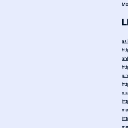
Moj
L
as
htt
ah
htt
ju
htt
mu
htt
ma
htt
ma