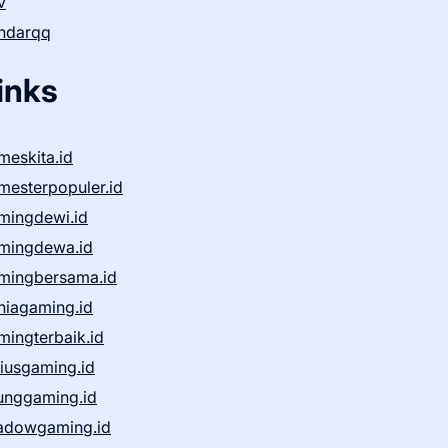
v
ndarqq
inks
meskita.id
mesterpopuler.id
mingdewi.id
mingdewa.id
mingbersama.id
niagaming.id
mingterbaik.id
niusgaming.id
unggaming.id
adowgaming.id