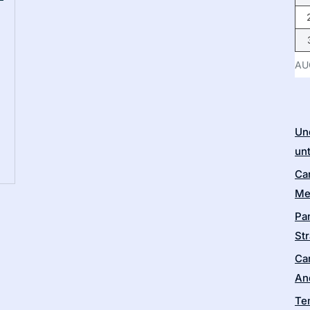
AU
Un
un
Ca
Me
Pa
Str
Ca
An
Te