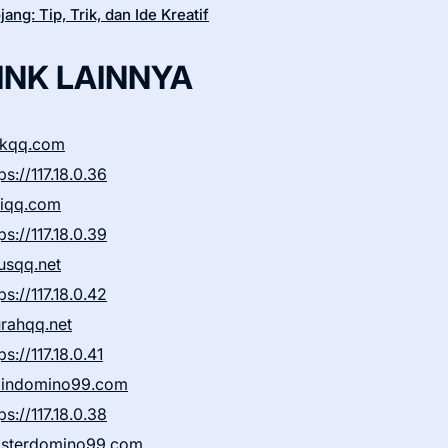
ang: Tip, Trik, dan Ide Kreatif
INK LAINNYA
ikqq.com
ps://117.18.0.36
liqq.com
ps://117.18.0.39
rusqq.net
ps://117.18.0.42
rahqq.net
ps://117.18.0.41
indomino99.com
ps://117.18.0.38
sterdomino99.com