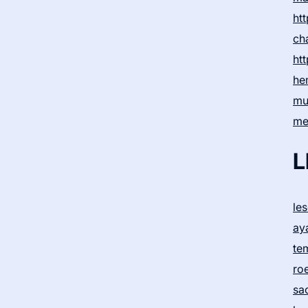
htt
ch
htt
he
mu
me
L
le
ay
te
ro
sa