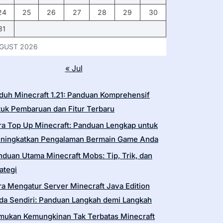
24
25
26
27
28
29
30
31
GUST 2026
« Jul
duh Minecraft 1.21: Panduan Komprehensif
tuk Pembaruan dan Fitur Terbaru
ra Top Up Minecraft: Panduan Lengkap untuk
ningkatkan Pengalaman Bermain Game Anda
nduan Utama Minecraft Mobs: Tip, Trik, dan
ategi
ra Mengatur Server Minecraft Java Edition
da Sendiri: Panduan Langkah demi Langkah
mukan Kemungkinan Tak Terbatas Minecraft