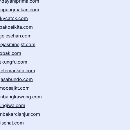
ndayaniprima.com
mpungmakan.com
ckycatck.com
bakoelkita.com
gelesehan.com
uejasminejkt.com
obak.com
ekungfu.com
fetemankita.com
jasabundo.com
moosajkt.com
mbangkawung.com
ungiwa.com
anbakarcianjur.com
jisehat.com