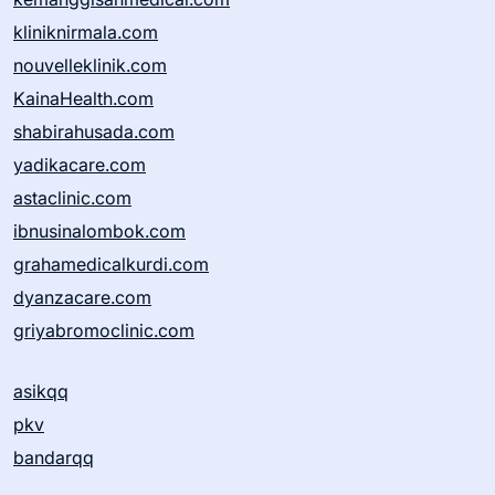
kliniknirmala.com
nouvelleklinik.com
KainaHealth.com
shabirahusada.com
yadikacare.com
astaclinic.com
ibnusinalombok.com
grahamedicalkurdi.com
dyanzacare.com
griyabromoclinic.com
asikqq
pkv
bandarqq