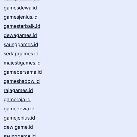
gamesdewa.id
gamesjenius.id
gamesterbaik.id
dewagames.id
saunggames.id
sedapgames.id
majestigames.id
gamebersama.id
gameshadow.id
rajagames.id
gameraja.id
gamedewa.id
gamejenius.id
dewigame.id
saunggame.id