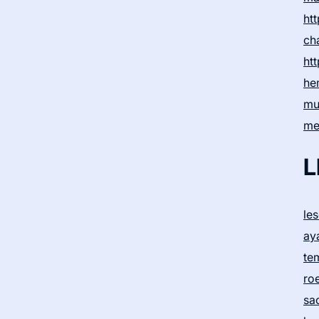
htt
ch
htt
he
mu
me
L
le
ay
te
ro
sa