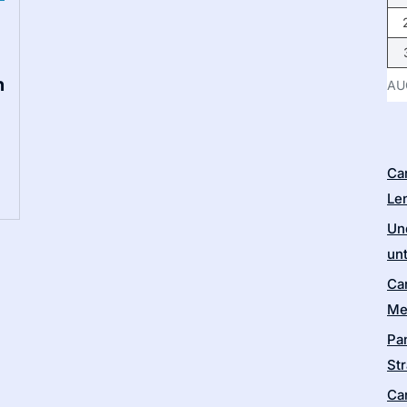
n
AU
Ca
Le
Un
un
Ca
Me
Pa
Str
Ca