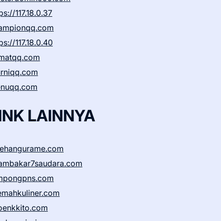
ps://117.18.0.37
ampionqq.com
ps://117.18.0.40
matqq.com
rniqq.com
nuqq.com
INK LAINNYA
sehangurame.com
ambakar7saudara.com
mpongpns.com
emahkuliner.com
oenkkito.com