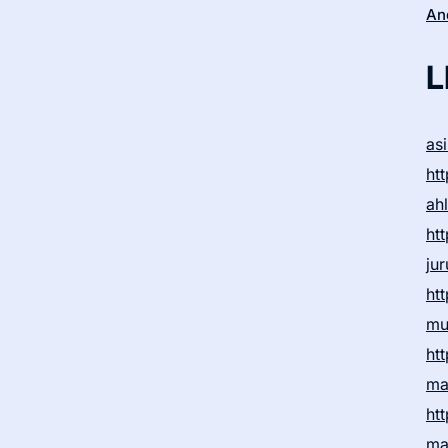
An
L
as
htt
ah
htt
ju
htt
mu
htt
ma
htt
ma