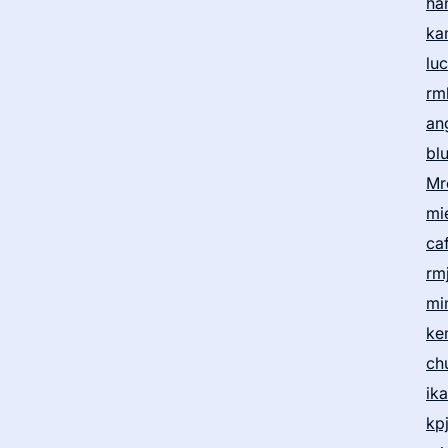
ha
ka
lu
rm
an
bl
Mr
mi
ca
rm
mi
ke
ch
ik
kp