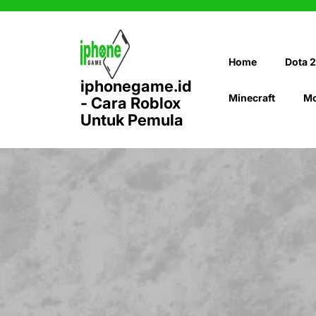
Skip
to
content
Home
Dota 2
iphonegame.id
Minecraft
Mo
- Cara Roblox
Untuk Pemula