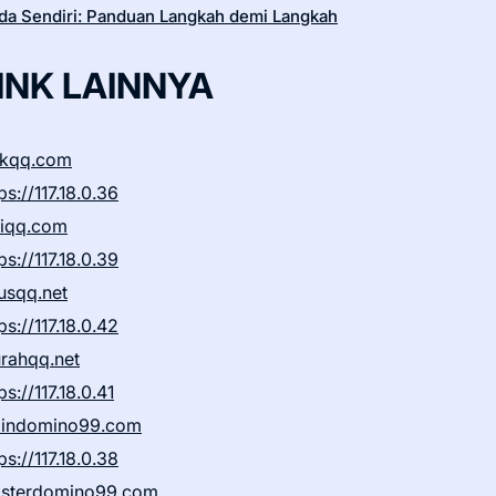
da Sendiri: Panduan Langkah demi Langkah
INK LAINNYA
ikqq.com
ps://117.18.0.36
liqq.com
ps://117.18.0.39
rusqq.net
ps://117.18.0.42
rahqq.net
ps://117.18.0.41
indomino99.com
ps://117.18.0.38
sterdomino99.com