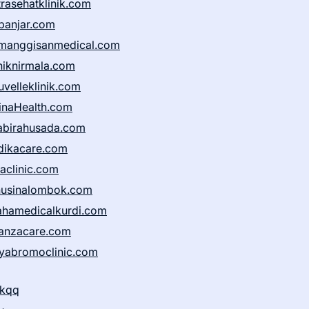
trasehatklinik.com
banjar.com
manggisanmedical.com
iniknirmala.com
uvelleklinik.com
inaHealth.com
abirahusada.com
dikacare.com
taclinic.com
nusinalombok.com
ahamedicalkurdi.com
anzacare.com
iyabromoclinic.com
ikqq