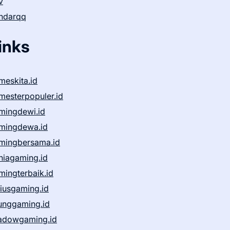
v
ndarqq
inks
meskita.id
mesterpopuler.id
mingdewi.id
mingdewa.id
mingbersama.id
niagaming.id
mingterbaik.id
niusgaming.id
unggaming.id
adowgaming.id