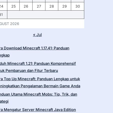
24
25
26
27
28
29
30
31
GUST 2026
« Jul
ra Download Minecraft 1.17.41: Panduan
ngkap
duh Minecraft 1.21: Panduan Komprehensif
tuk Pembaruan dan Fitur Terbaru
ra Top Up Minecraft: Panduan Lengkap untuk
ningkatkan Pengalaman Bermain Game Anda
nduan Utama Minecraft Mobs: Tip, Trik, dan
ategi
ra Mengatur Server Minecraft Java Edition