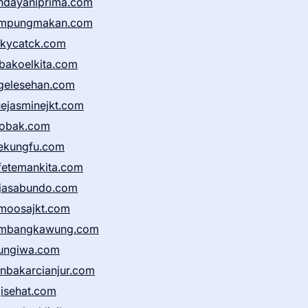
ndayaniprima.com
mpungmakan.com
ckycatck.com
bakoelkita.com
gelesehan.com
uejasminejkt.com
obak.com
ekungfu.com
fetemankita.com
jasabundo.com
moosajkt.com
mbangkawung.com
ungiwa.com
anbakarcianjur.com
jisehat.com