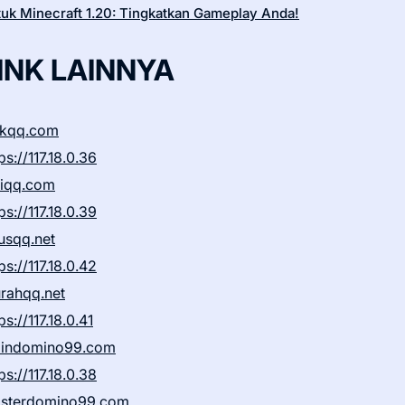
tuk Minecraft 1.20: Tingkatkan Gameplay Anda!
INK LAINNYA
ikqq.com
ps://117.18.0.36
liqq.com
ps://117.18.0.39
rusqq.net
ps://117.18.0.42
rahqq.net
ps://117.18.0.41
indomino99.com
ps://117.18.0.38
sterdomino99.com