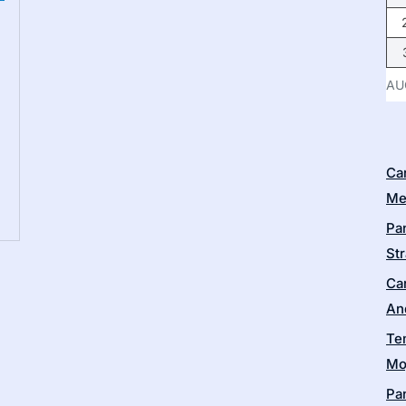
AU
Ca
Me
Pa
Str
Ca
An
Te
Moj
Pa