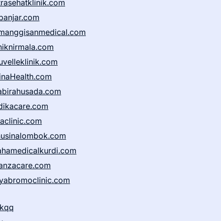
trasehatklinik.com
banjar.com
manggisanmedical.com
iniknirmala.com
uvelleklinik.com
inaHealth.com
abirahusada.com
dikacare.com
taclinic.com
nusinalombok.com
ahamedicalkurdi.com
anzacare.com
iyabromoclinic.com
ikqq