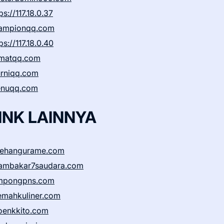
ps://117.18.0.37
ampionqq.com
ps://117.18.0.40
matqq.com
rniqq.com
nuqq.com
INK LAINNYA
sehangurame.com
ambakar7saudara.com
mpongpns.com
emahkuliner.com
oenkkito.com