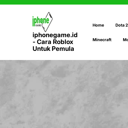
Skip
to
content
Home
Dota 2
iphonegame.id
Minecraft
Mo
- Cara Roblox
Untuk Pemula