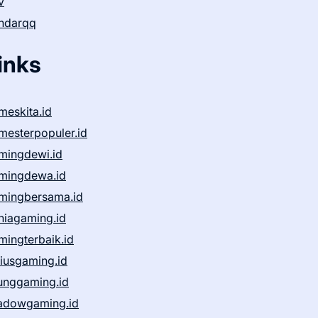
v
ndarqq
inks
meskita.id
mesterpopuler.id
mingdewi.id
mingdewa.id
mingbersama.id
niagaming.id
mingterbaik.id
niusgaming.id
unggaming.id
adowgaming.id