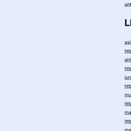
un
L
as
htt
ah
htt
ju
htt
mu
htt
ma
htt
ma