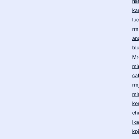
ha
ka
lu
rm
an
bl
Mr
mi
ca
rm
mi
ke
ch
ik
kp