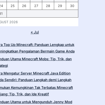
24
25
26
27
28
29
30
31
GUST 2026
« Jul
ra Top Up Minecraft: Panduan Lengkap untuk
ningkatkan Pengalaman Bermain Game Anda
nduan Utama Minecraft Mobs: Tip, Trik, dan
ategi
ra Mengatur Server Minecraft Java Edition
da Sendiri: Panduan Langkah demi Langkah
mukan Kemungkinan Tak Terbatas Minecraft
ang: Tip, Trik, dan Ide Kreatif
nduan Utama untuk Mengunduh Jenny Mod