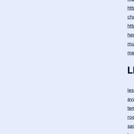
htt
ch
htt
he
mu
me
L
le
ay
te
ro
sa