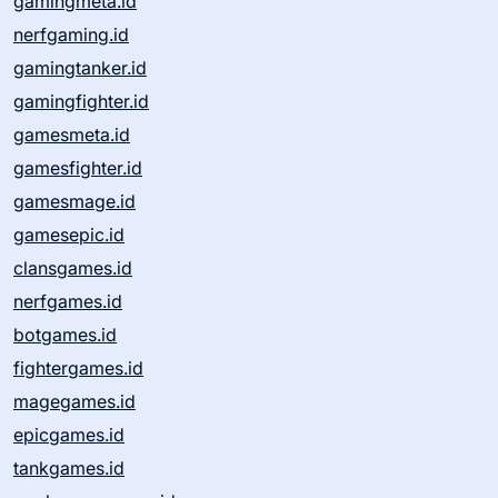
gamingmeta.id
nerfgaming.id
gamingtanker.id
gamingfighter.id
gamesmeta.id
gamesfighter.id
gamesmage.id
gamesepic.id
clansgames.id
nerfgames.id
botgames.id
fightergames.id
magegames.id
epicgames.id
tankgames.id