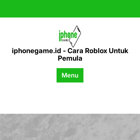
Skip
to
content
iphonegame.id - Cara Roblox Untuk
Pemula
Menu