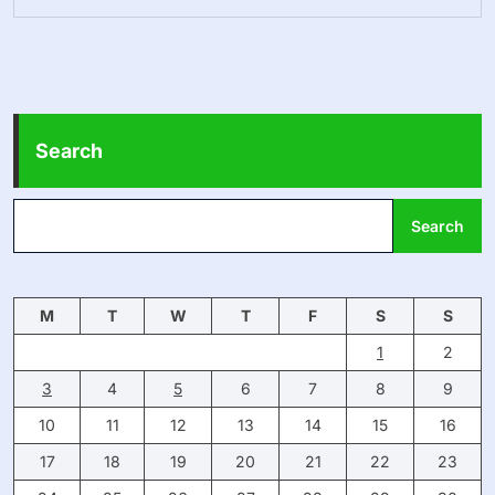
Search
Search
M
T
W
T
F
S
S
1
2
3
4
5
6
7
8
9
10
11
12
13
14
15
16
17
18
19
20
21
22
23