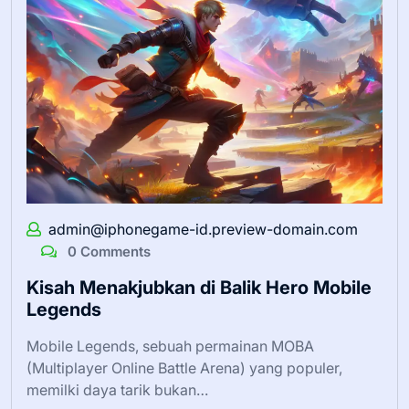
admin@iphonegame-id.preview-domain.com
0 Comments
Kisah Menakjubkan di Balik Hero Mobile
Legends
Mobile Legends, sebuah permainan MOBA
(Multiplayer Online Battle Arena) yang populer,
memilki daya tarik bukan…