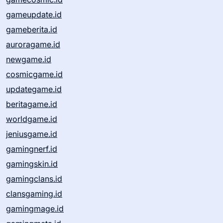
gameupdate.id
gameberita.id
auroragame.id
newgame.id
cosmicgame.id
updategame.id
beritagame.id
worldgame.id
jeniusgame.id
gamingnerf.id
gamingskin.id
gamingclans.id
clansgaming.id
gamingmage.id