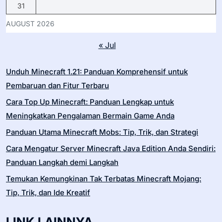
31
AUGUST 2026
« Jul
Unduh Minecraft 1.21: Panduan Komprehensif untuk
Pembaruan dan Fitur Terbaru
Cara Top Up Minecraft: Panduan Lengkap untuk
Meningkatkan Pengalaman Bermain Game Anda
Panduan Utama Minecraft Mobs: Tip, Trik, dan Strategi
Cara Mengatur Server Minecraft Java Edition Anda Sendiri:
Panduan Langkah demi Langkah
Temukan Kemungkinan Tak Terbatas Minecraft Mojang:
Tip, Trik, dan Ide Kreatif