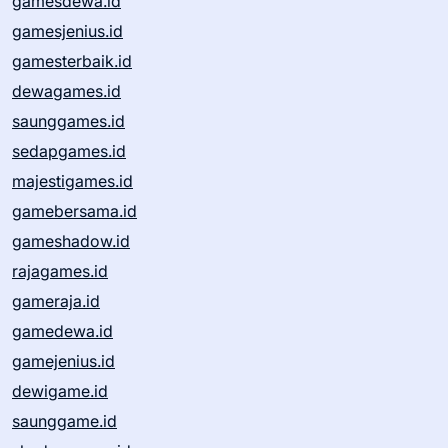
gamesdewa.id
gamesjenius.id
gamesterbaik.id
dewagames.id
saunggames.id
sedapgames.id
majestigames.id
gamebersama.id
gameshadow.id
rajagames.id
gameraja.id
gamedewa.id
gamejenius.id
dewigame.id
saunggame.id