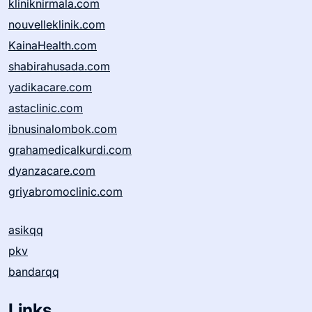
kliniknirmala.com
nouvelleklinik.com
KainaHealth.com
shabirahusada.com
yadikacare.com
astaclinic.com
ibnusinalombok.com
grahamedicalkurdi.com
dyanzacare.com
griyabromoclinic.com
asikqq
pkv
bandarqq
Links