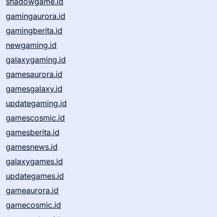
shadowgame.id
gamingaurora.id
gamingberita.id
newgaming.id
galaxygaming.id
gamesaurora.id
gamesgalaxy.id
updategaming.id
gamescosmic.id
gamesberita.id
gamesnews.id
galaxygames.id
updategames.id
gameaurora.id
gamecosmic.id