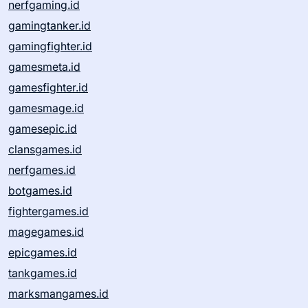
nerfgaming.id
gamingtanker.id
gamingfighter.id
gamesmeta.id
gamesfighter.id
gamesmage.id
gamesepic.id
clansgames.id
nerfgames.id
botgames.id
fightergames.id
magegames.id
epicgames.id
tankgames.id
marksmangames.id