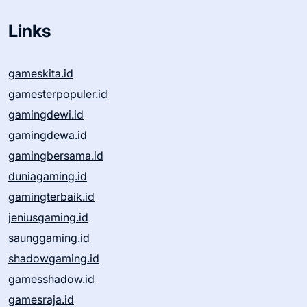
Links
gameskita.id
gamesterpopuler.id
gamingdewi.id
gamingdewa.id
gamingbersama.id
duniagaming.id
gamingterbaik.id
jeniusgaming.id
saunggaming.id
shadowgaming.id
gamesshadow.id
gamesraja.id