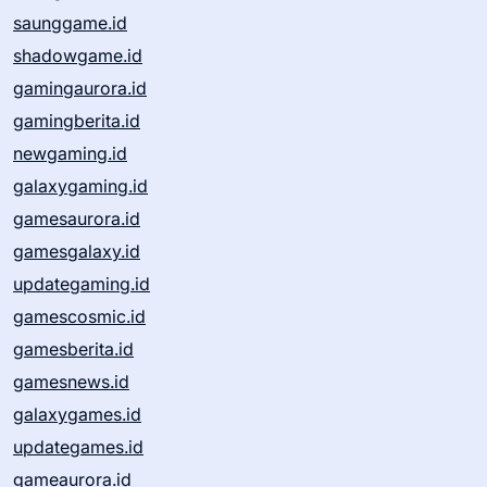
saunggame.id
shadowgame.id
gamingaurora.id
gamingberita.id
newgaming.id
galaxygaming.id
gamesaurora.id
gamesgalaxy.id
updategaming.id
gamescosmic.id
gamesberita.id
gamesnews.id
galaxygames.id
updategames.id
gameaurora.id