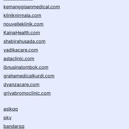
kemanggisanmedical.com
kliniknirmala.com
nouvelleklinik.com
KainaHealth.com
shabirahusada.com
yadikacare.com
astaclinic.com
ibnusinalombok.com
grahamedicalkurdi.com
dyanzacare.com
griyabromoclinic.com
asikqq
pkv
bandarqq