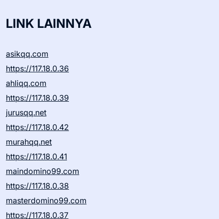
LINK LAINNYA
asikqq.com
https://117.18.0.36
ahliqq.com
https://117.18.0.39
jurusqq.net
https://117.18.0.42
murahqq.net
https://117.18.0.41
maindomino99.com
https://117.18.0.38
masterdomino99.com
https://117.18.0.37