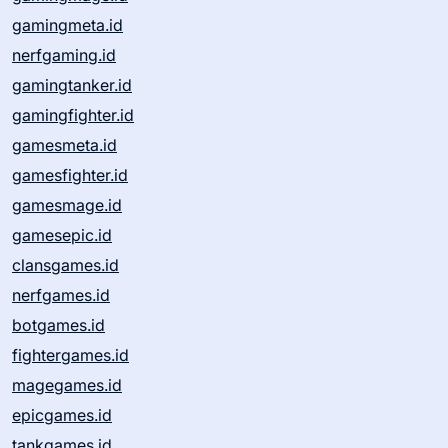
gamingmeta.id
nerfgaming.id
gamingtanker.id
gamingfighter.id
gamesmeta.id
gamesfighter.id
gamesmage.id
gamesepic.id
clansgames.id
nerfgames.id
botgames.id
fightergames.id
magegames.id
epicgames.id
tankgames.id