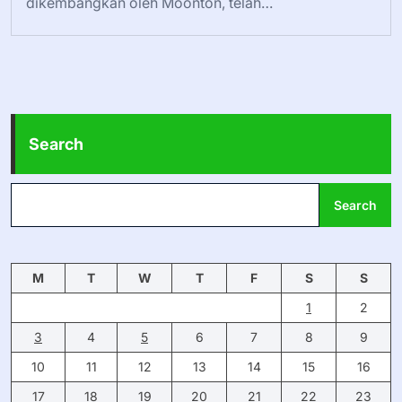
dikembangkan oleh Moonton, telah…
Search
Search
M
T
W
T
F
S
S
1
2
3
4
5
6
7
8
9
10
11
12
13
14
15
16
17
18
19
20
21
22
23