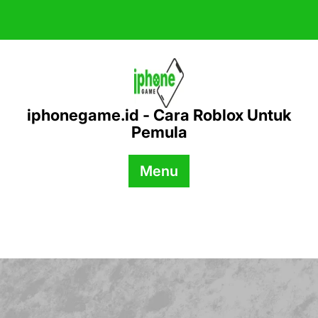
Skip
to
content
iphonegame.id - Cara Roblox Untuk
Pemula
Menu