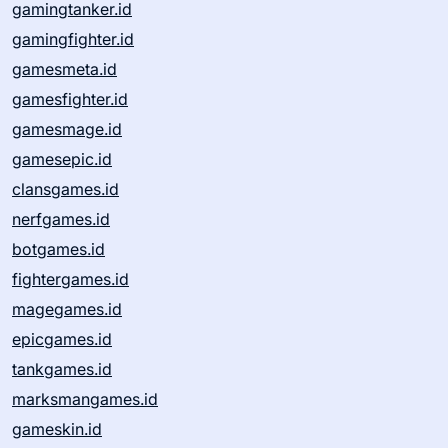
gamingtanker.id
gamingfighter.id
gamesmeta.id
gamesfighter.id
gamesmage.id
gamesepic.id
clansgames.id
nerfgames.id
botgames.id
fightergames.id
magegames.id
epicgames.id
tankgames.id
marksmangames.id
gameskin.id