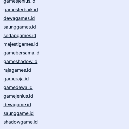
gamesjenius.id
gamesterbaik.id
dewagames.id
saunggames.id
sedapgames.id
majestigames.id
gamebersama.id
gameshadow.id
rajagames.id
gameraja.id
gamedewa.id
gamejenius.id
dewigame.id
saunggame.id
shadowgame.id