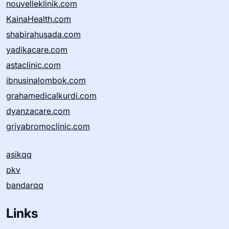
nouvelleklinik.com
KainaHealth.com
shabirahusada.com
yadikacare.com
astaclinic.com
ibnusinalombok.com
grahamedicalkurdi.com
dyanzacare.com
griyabromoclinic.com
asikqq
pkv
bandarqq
Links