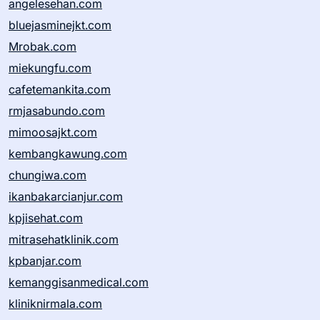
angelesehan.com
bluejasminejkt.com
Mrobak.com
miekungfu.com
cafetemankita.com
rmjasabundo.com
mimoosajkt.com
kembangkawung.com
chungiwa.com
ikanbakarcianjur.com
kpjisehat.com
mitrasehatklinik.com
kpbanjar.com
kemanggisanmedical.com
kliniknirmala.com