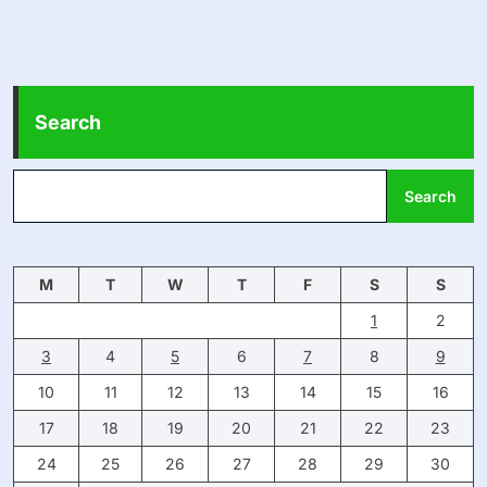
Search
Search
M
T
W
T
F
S
S
1
2
3
4
5
6
7
8
9
10
11
12
13
14
15
16
17
18
19
20
21
22
23
24
25
26
27
28
29
30