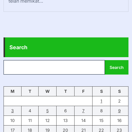
telah memikat…
Search
Search
M
T
W
T
F
S
S
1
2
3
4
5
6
7
8
9
10
11
12
13
14
15
16
17
18
19
20
21
22
23