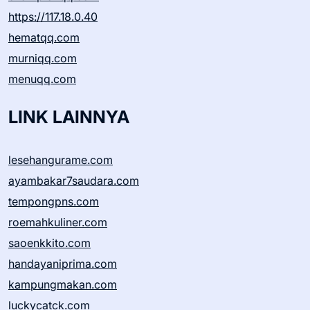
https://117.18.0.40
hematqq.com
murniqq.com
menuqq.com
LINK LAINNYA
lesehangurame.com
ayambakar7saudara.com
tempongpns.com
roemahkuliner.com
saoenkkito.com
handayaniprima.com
kampungmakan.com
luckycatck.com