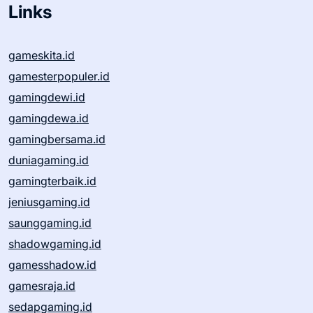
Links
gameskita.id
gamesterpopuler.id
gamingdewi.id
gamingdewa.id
gamingbersama.id
duniagaming.id
gamingterbaik.id
jeniusgaming.id
saunggaming.id
shadowgaming.id
gamesshadow.id
gamesraja.id
sedapgaming.id