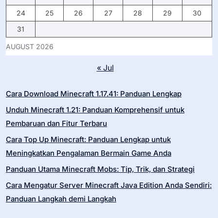
24
25
26
27
28
29
30
31
AUGUST 2026
« Jul
Cara Download Minecraft 1.17.41: Panduan Lengkap
Unduh Minecraft 1.21: Panduan Komprehensif untuk
Pembaruan dan Fitur Terbaru
Cara Top Up Minecraft: Panduan Lengkap untuk
Meningkatkan Pengalaman Bermain Game Anda
Panduan Utama Minecraft Mobs: Tip, Trik, dan Strategi
Cara Mengatur Server Minecraft Java Edition Anda Sendiri:
Panduan Langkah demi Langkah