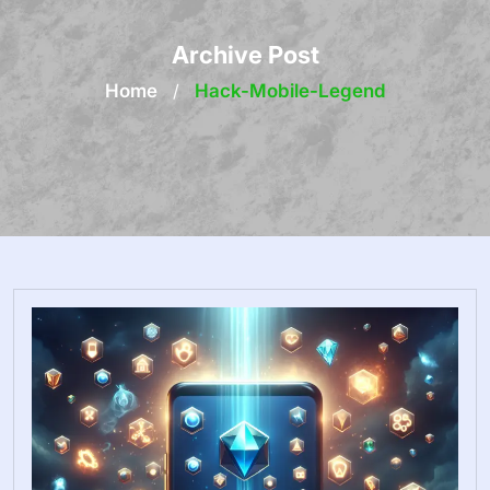
Archive Post
Home
/
Hack-Mobile-Legend