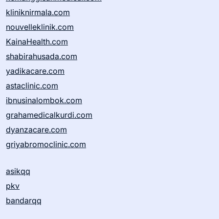
kliniknirmala.com
nouvelleklinik.com
KainaHealth.com
shabirahusada.com
yadikacare.com
astaclinic.com
ibnusinalombok.com
grahamedicalkurdi.com
dyanzacare.com
griyabromoclinic.com
asikqq
pkv
bandarqq