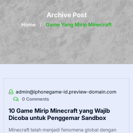
Archive Post
Home
/
Game Yang Mirip Minecraft
admin@iphonegame-id.preview-domain.com
0 Comments
10 Game Mirip Minecraft yang Wajib
Dicoba untuk Penggemar Sandbox
Minecraft telah menjadi fenomena global dengan