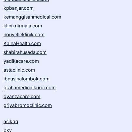
kpbanjar.com
kemanggisanmedical.com
kliniknirmala.com
nouvelleklinik.com
KainaHealth.com
shabirahusada.com
yadikacare.com
astaclinic.com
ibnusinalombok.com
grahamedicalkurdi.com
dyanzacare.com
griyabromoclinic.com
asikqq
pkv