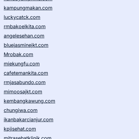
kampungmakan.com
luckycatck.com
rmbakoelkita.com
angelesehan.com
bluejasminejkt.com
Mrobak.com
miekungfu.com
cafetemankita.com
rmjasabundo.com
mimoosajkt.com
kembangkawung.com
chungiwa.com
ikanbakarcianjur.com
kpjisehat.com
mitrasehatklinik.com