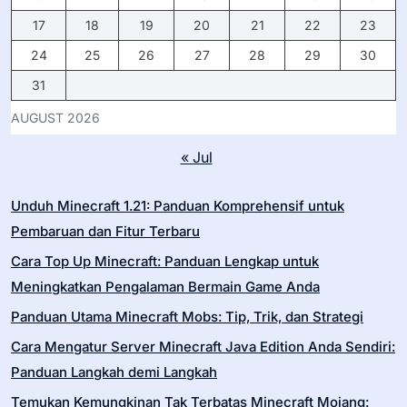
17
18
19
20
21
22
23
24
25
26
27
28
29
30
31
AUGUST 2026
« Jul
Unduh Minecraft 1.21: Panduan Komprehensif untuk
Pembaruan dan Fitur Terbaru
Cara Top Up Minecraft: Panduan Lengkap untuk
Meningkatkan Pengalaman Bermain Game Anda
Panduan Utama Minecraft Mobs: Tip, Trik, dan Strategi
Cara Mengatur Server Minecraft Java Edition Anda Sendiri:
Panduan Langkah demi Langkah
Temukan Kemungkinan Tak Terbatas Minecraft Mojang: