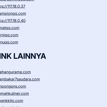
ps://117.18.0.37
ampionqq.com
ps://117.18.0.40
matqq.com
rniqq.com
nuqq.com
INK LAINNYA
sehangurame.com
ambakar7saudara.com
mpongpns.com
emahkuliner.com
oenkkito.com