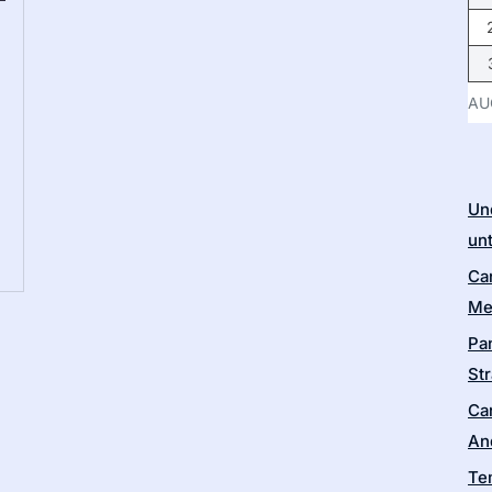
AU
Un
un
Ca
Me
Pa
Str
Ca
An
Te