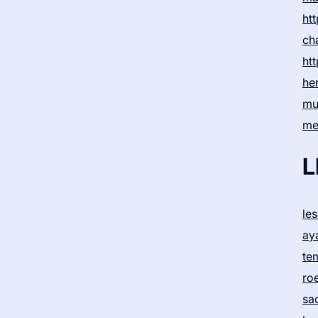
htt
ch
htt
he
mu
me
L
le
ay
te
ro
sa