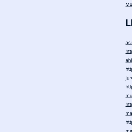
Moj
L
as
htt
ah
htt
ju
htt
mu
htt
ma
htt
ma