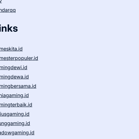
v
ndarqq
inks
meskita.id
mesterpopuler.id
mingdewi.id
mingdewa.id
mingbersama.id
niagaming.id
mingterbaik.id
niusgaming.id
unggaming.id
adowgaming.id