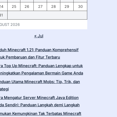
24
25
26
27
28
29
30
31
GUST 2026
« Jul
duh Minecraft 1.21: Panduan Komprehensif
tuk Pembaruan dan Fitur Terbaru
ra Top Up Minecraft: Panduan Lengkap untuk
ningkatkan Pengalaman Bermain Game Anda
nduan Utama Minecraft Mobs: Tip, Trik, dan
ategi
ra Mengatur Server Minecraft Java Edition
da Sendiri: Panduan Langkah demi Langkah
mukan Kemungkinan Tak Terbatas Minecraft