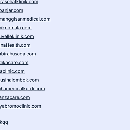
trasehatklinik.com
banjar.com
manggisanmedical.com
iniknirmala.com
uvelleklinik.com
inaHealth.com
abirahusada.com
dikacare.com
taclinic.com
nusinalombok.com
ahamedicalkurdi.com
anzacare.com
iyabromoclinic.com
ikqq