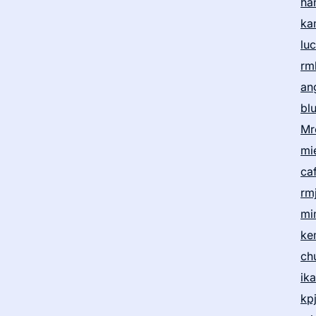
ha
ka
lu
rm
an
bl
Mr
mi
ca
rm
mi
ke
ch
ik
kp