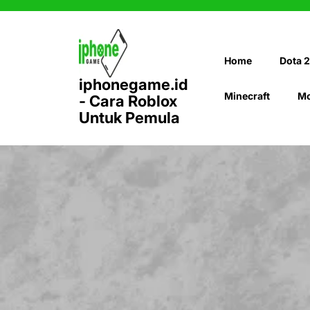
Skip
to
content
Home
Dota 2
iphonegame.id
Minecraft
Mo
- Cara Roblox
Untuk Pemula