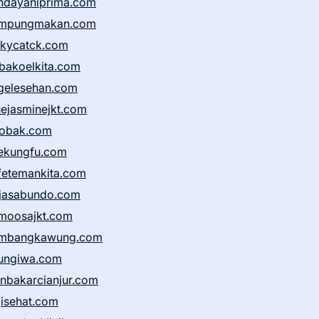
ndayaniprima.com
mpungmakan.com
ckycatck.com
bakoelkita.com
gelesehan.com
uejasminejkt.com
obak.com
ekungfu.com
fetemankita.com
jasabundo.com
moosajkt.com
mbangkawung.com
ungiwa.com
anbakarcianjur.com
jisehat.com