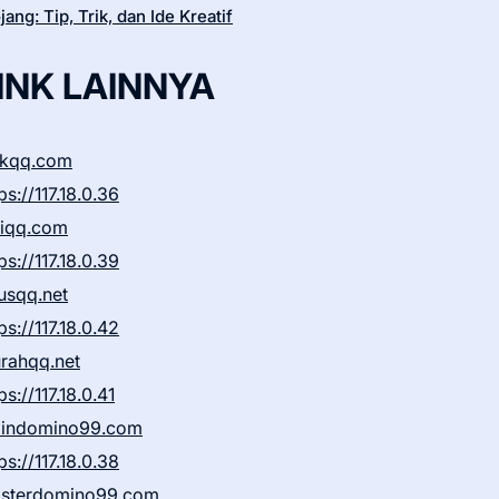
ang: Tip, Trik, dan Ide Kreatif
INK LAINNYA
ikqq.com
ps://117.18.0.36
liqq.com
ps://117.18.0.39
rusqq.net
ps://117.18.0.42
rahqq.net
ps://117.18.0.41
indomino99.com
ps://117.18.0.38
sterdomino99.com