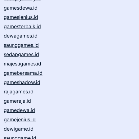
gamesdewa.id
gamesjenius.id
gamesterbaik.id
dewagames.id
saunggames.id
sedapgames.id
majestigames.id
gamebersama.id
gameshadow.id
rajagames.id
gameraja.id
gamedewa.id
gamejenius.id
dewigame.id
saunggame.id