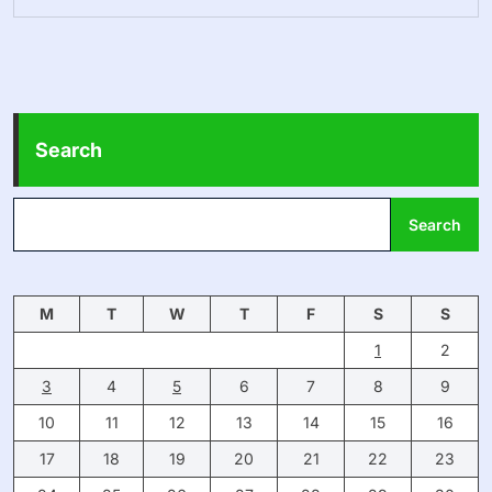
Search
Search
M
T
W
T
F
S
S
1
2
3
4
5
6
7
8
9
10
11
12
13
14
15
16
17
18
19
20
21
22
23