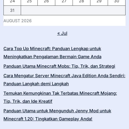
24
25
26
27
28
29
30
31
AUGUST 2026
« Jul
Cara Top Up Minecraft: Panduan Lengkap untuk
Meningkatkan Pengalaman Bermain Game Anda
Panduan Utama Minecraft Mobs: Tip, Trik, dan Strategi
Cara Mengatur Server Minecraft Java Edition Anda Sendiri:
Panduan Langkah demi Langkah
Temukan Kemungkinan Tak Terbatas Minecraft Mojang:
Tip, Trik, dan Ide Kreatif
Panduan Utama untuk Mengunduh Jenny Mod untuk
Minecraft 1.20: Tingkatkan Gameplay Anda!