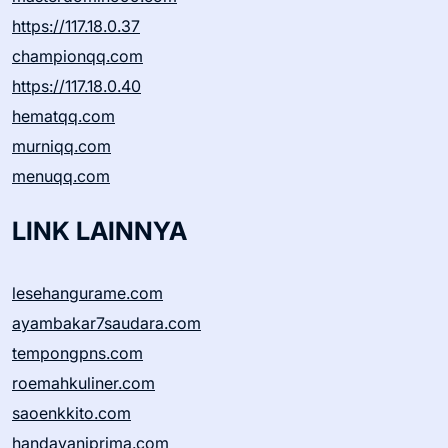
https://117.18.0.37
championqq.com
https://117.18.0.40
hematqq.com
murniqq.com
menuqq.com
LINK LAINNYA
lesehangurame.com
ayambakar7saudara.com
tempongpns.com
roemahkuliner.com
saoenkkito.com
handayaniprima.com