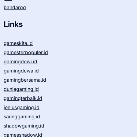
bandarqq
Links
gameskita.id
gamesterpopuler.id
gamingdewi.id
gamingdewa.id
gamingbersama.id
duniagaming.id
gamingterbaik.id
jeniusgaming.id
saunggaming.id
shadowgaming.id
gamesshadow.id