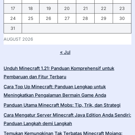
17
18
19
20
21
22
23
24
25
26
27
28
29
30
31
AUGUST 2026
« Jul
Unduh Minecraft 1.21: Panduan Komprehensif untuk
Pembaruan dan Fitur Terbaru
Cara Top Up Minecraft: Panduan Lengkap untuk
Meningkatkan Pengalaman Bermain Game Anda
Panduan Utama Minecraft Mobs: Tip, Trik, dan Strategi
Cara Mengatur Server Minecraft Java Edition Anda Sendiri:
Panduan Langkah demi Langkah
Temukan Kemungkinan Tak Terbatas Minecraft Mojang: