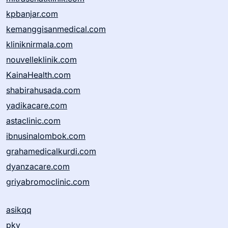
kpbanjar.com
kemanggisanmedical.com
kliniknirmala.com
nouvelleklinik.com
KainaHealth.com
shabirahusada.com
yadikacare.com
astaclinic.com
ibnusinalombok.com
grahamedicalkurdi.com
dyanzacare.com
griyabromoclinic.com
asikqq
pkv