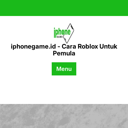
Skip
to
content
iphonegame.id - Cara Roblox Untuk
Pemula
Menu