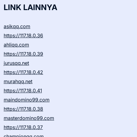
LINK LAINNYA
asikqq.com
https://117.18.0.36
ahliqq.com
https://117.18.0.39
jurusqq.net
https://117.18.0.42
murahqq.net
https://117.18.0.41
maindomino99.com
https://117.18.0.38
masterdomino99.com
https://117.18.0.37
championqq.com