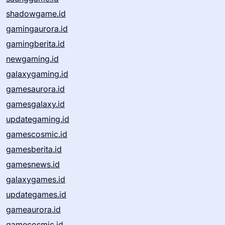
shadowgame.id
gamingaurora.id
gamingberita.id
newgaming.id
galaxygaming.id
gamesaurora.id
gamesgalaxy.id
updategaming.id
gamescosmic.id
gamesberita.id
gamesnews.id
galaxygames.id
updategames.id
gameaurora.id
gamecosmic.id