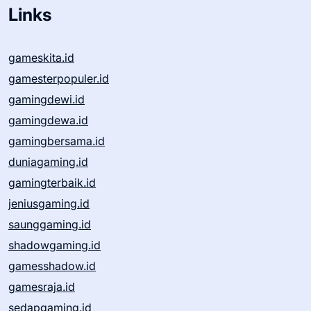
Links
gameskita.id
gamesterpopuler.id
gamingdewi.id
gamingdewa.id
gamingbersama.id
duniagaming.id
gamingterbaik.id
jeniusgaming.id
saunggaming.id
shadowgaming.id
gamesshadow.id
gamesraja.id
sedapgaming.id