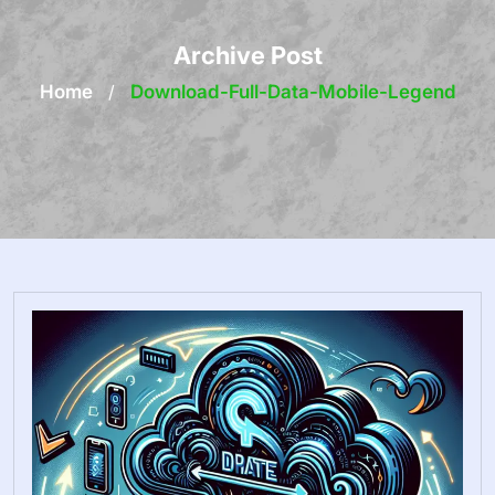
Archive Post
Home
/
Download-Full-Data-Mobile-Legend