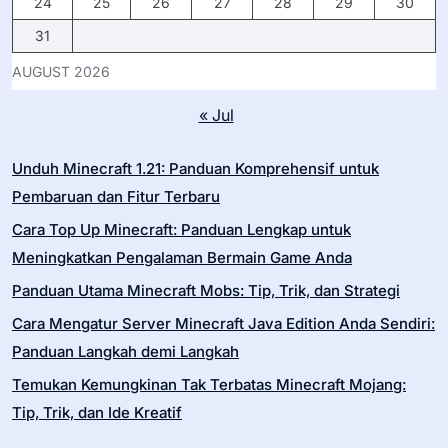
24
25
26
27
28
29
30
31
AUGUST 2026
« Jul
Unduh Minecraft 1.21: Panduan Komprehensif untuk
Pembaruan dan Fitur Terbaru
Cara Top Up Minecraft: Panduan Lengkap untuk
Meningkatkan Pengalaman Bermain Game Anda
Panduan Utama Minecraft Mobs: Tip, Trik, dan Strategi
Cara Mengatur Server Minecraft Java Edition Anda Sendiri:
Panduan Langkah demi Langkah
Temukan Kemungkinan Tak Terbatas Minecraft Mojang:
Tip, Trik, dan Ide Kreatif