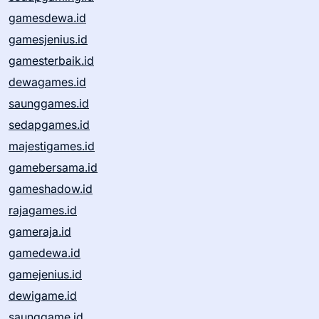
gamesdewa.id
gamesjenius.id
gamesterbaik.id
dewagames.id
saunggames.id
sedapgames.id
majestigames.id
gamebersama.id
gameshadow.id
rajagames.id
gameraja.id
gamedewa.id
gamejenius.id
dewigame.id
saunggame.id