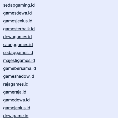
sedapgaming.id
gamesdewa.id
gamesjenius.id
gamesterbaik.id
dewagames.id
saunggames.id
sedapgames.id
majestigames.id
gamebersama.id
gameshadow.id
rajagames.id
gameraja.id
gamedewa.id
gamejenius.id
dewigame.id