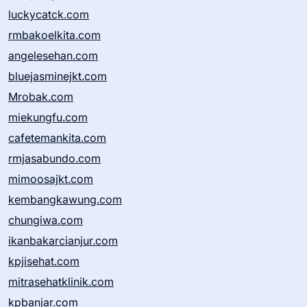
luckycatck.com
rmbakoelkita.com
angelesehan.com
bluejasminejkt.com
Mrobak.com
miekungfu.com
cafetemankita.com
rmjasabundo.com
mimoosajkt.com
kembangkawung.com
chungiwa.com
ikanbakarcianjur.com
kpjisehat.com
mitrasehatklinik.com
kpbanjar.com