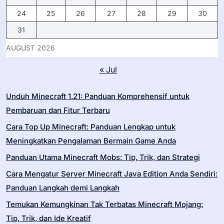
24
25
26
27
28
29
30
31
AUGUST 2026
« Jul
Unduh Minecraft 1.21: Panduan Komprehensif untuk
Pembaruan dan Fitur Terbaru
Cara Top Up Minecraft: Panduan Lengkap untuk
Meningkatkan Pengalaman Bermain Game Anda
Panduan Utama Minecraft Mobs: Tip, Trik, dan Strategi
Cara Mengatur Server Minecraft Java Edition Anda Sendiri:
Panduan Langkah demi Langkah
Temukan Kemungkinan Tak Terbatas Minecraft Mojang:
Tip, Trik, dan Ide Kreatif