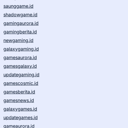
saunggame.id
shadowgame.id
gamingaurora.id
gamingberita.id
newgaming.id
galaxygaming.id
gamesaurora.id
gamesgalaxy.id
updategaming.id
gamescosmic.id
gamesberita.id
gamesnews.id
galaxygames.id
updategames.id
gameaurora.id