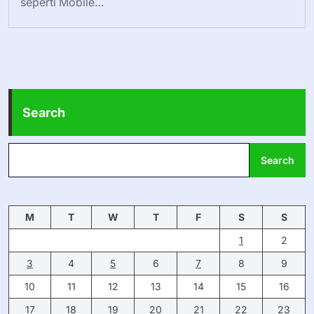
seperti Mobile…
Search
Search
M
T
W
T
F
S
S
1
2
3
4
5
6
7
8
9
10
11
12
13
14
15
16
17
18
19
20
21
22
23