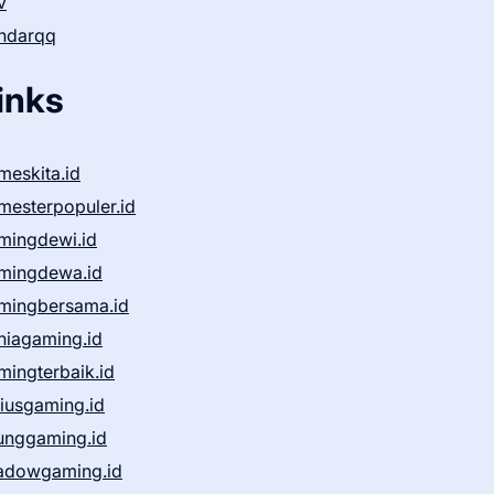
v
ndarqq
inks
meskita.id
mesterpopuler.id
mingdewi.id
mingdewa.id
mingbersama.id
niagaming.id
mingterbaik.id
niusgaming.id
unggaming.id
adowgaming.id