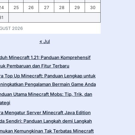
24
25
26
27
28
29
30
31
GUST 2026
« Jul
duh Minecraft 1.21: Panduan Komprehensif
tuk Pembaruan dan Fitur Terbaru
ra Top Up Minecraft: Panduan Lengkap untuk
ningkatkan Pengalaman Bermain Game Anda
nduan Utama Minecraft Mobs: Tip, Trik, dan
ategi
ra Mengatur Server Minecraft Java Edition
da Sendiri: Panduan Langkah demi Langkah
mukan Kemungkinan Tak Terbatas Minecraft