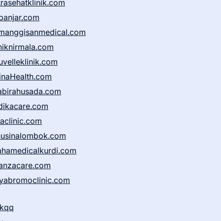
trasehatklinik.com
banjar.com
manggisanmedical.com
iniknirmala.com
uvelleklinik.com
inaHealth.com
abirahusada.com
dikacare.com
taclinic.com
nusinalombok.com
ahamedicalkurdi.com
anzacare.com
iyabromoclinic.com
ikqq