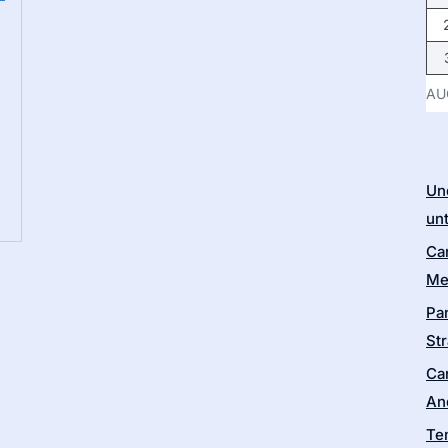
AU
Un
un
Ca
Me
Pa
Str
Ca
An
Te