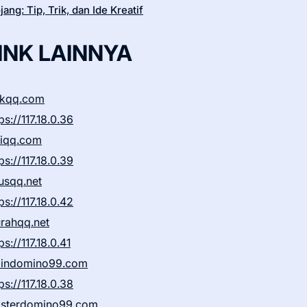
ang: Tip, Trik, dan Ide Kreatif
INK LAINNYA
ikqq.com
ps://117.18.0.36
liqq.com
ps://117.18.0.39
rusqq.net
ps://117.18.0.42
rahqq.net
ps://117.18.0.41
indomino99.com
ps://117.18.0.38
sterdomino99.com