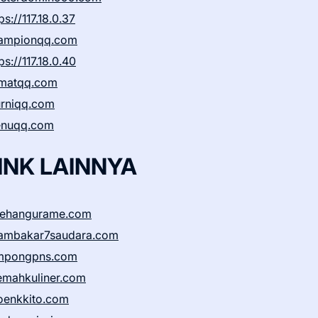
ps://117.18.0.37
ampionqq.com
ps://117.18.0.40
matqq.com
rniqq.com
nuqq.com
INK LAINNYA
sehangurame.com
ambakar7saudara.com
mpongpns.com
emahkuliner.com
oenkkito.com