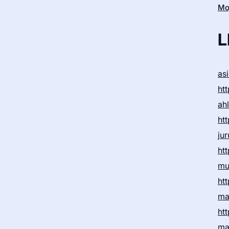
Moj
L
as
htt
ah
htt
ju
htt
mu
htt
ma
htt
ma