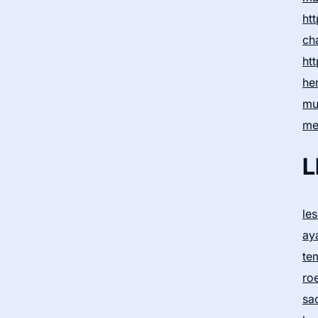
htt
ch
htt
he
mu
me
L
le
ay
te
ro
sa