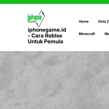
Skip
to
content
Home
Dota 2
iphonegame.id
Minecraft
Mo
- Cara Roblox
Untuk Pemula