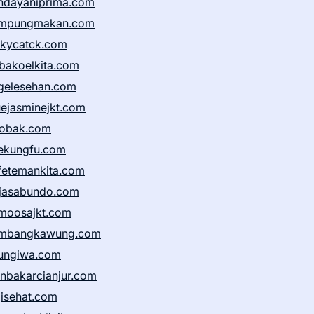
ndayaniprima.com
mpungmakan.com
ckycatck.com
bakoelkita.com
gelesehan.com
uejasminejkt.com
obak.com
ekungfu.com
fetemankita.com
jasabundo.com
moosajkt.com
mbangkawung.com
ungiwa.com
anbakarcianjur.com
jisehat.com