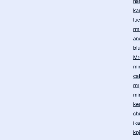
ha
ka
lu
rm
an
bl
Mr
mi
ca
rm
mi
ke
ch
ik
kp