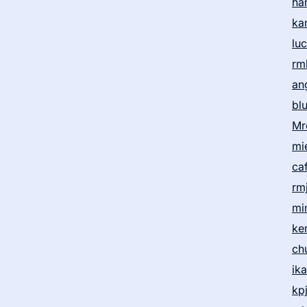
ha
ka
lu
rm
an
bl
Mr
mi
ca
rm
mi
ke
ch
ik
kp