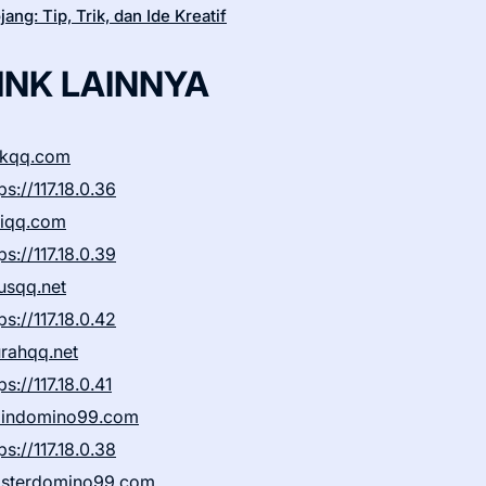
ang: Tip, Trik, dan Ide Kreatif
INK LAINNYA
ikqq.com
ps://117.18.0.36
liqq.com
ps://117.18.0.39
rusqq.net
ps://117.18.0.42
rahqq.net
ps://117.18.0.41
indomino99.com
ps://117.18.0.38
sterdomino99.com