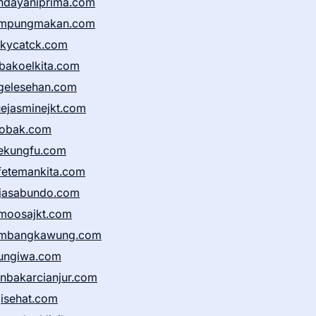
ndayaniprima.com
mpungmakan.com
ckycatck.com
bakoelkita.com
gelesehan.com
uejasminejkt.com
obak.com
ekungfu.com
fetemankita.com
jasabundo.com
moosajkt.com
mbangkawung.com
ungiwa.com
anbakarcianjur.com
jisehat.com