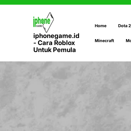
Skip
to
content
Home
Dota 2
iphonegame.id
Minecraft
Mo
- Cara Roblox
Untuk Pemula