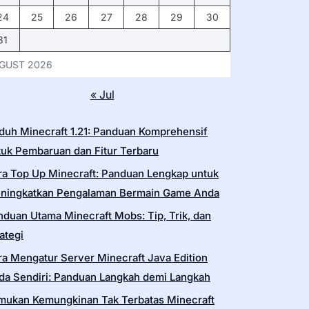
24
25
26
27
28
29
30
31
GUST 2026
« Jul
duh Minecraft 1.21: Panduan Komprehensif
tuk Pembaruan dan Fitur Terbaru
ra Top Up Minecraft: Panduan Lengkap untuk
ningkatkan Pengalaman Bermain Game Anda
nduan Utama Minecraft Mobs: Tip, Trik, dan
ategi
ra Mengatur Server Minecraft Java Edition
da Sendiri: Panduan Langkah demi Langkah
mukan Kemungkinan Tak Terbatas Minecraft