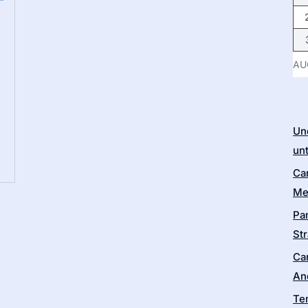
AU
Un
un
Ca
Me
Pa
Str
Ca
An
Te