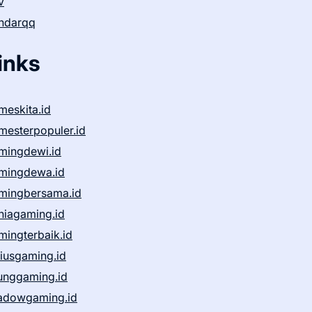
v
ndarqq
inks
meskita.id
mesterpopuler.id
mingdewi.id
mingdewa.id
mingbersama.id
niagaming.id
mingterbaik.id
niusgaming.id
unggaming.id
adowgaming.id