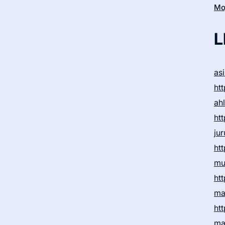
Moj
L
as
htt
ah
htt
ju
htt
mu
htt
ma
htt
ma