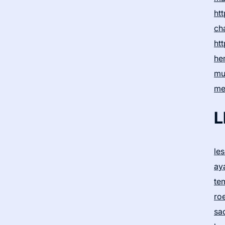
htt
ch
htt
he
mu
me
L
le
ay
te
ro
sa