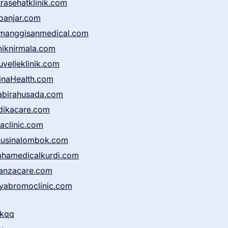
trasehatklinik.com
banjar.com
manggisanmedical.com
iniknirmala.com
uvelleklinik.com
inaHealth.com
abirahusada.com
dikacare.com
taclinic.com
nusinalombok.com
ahamedicalkurdi.com
anzacare.com
iyabromoclinic.com
ikqq