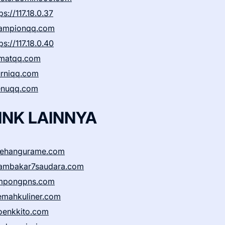
ps://117.18.0.37
ampionqq.com
ps://117.18.0.40
matqq.com
rniqq.com
nuqq.com
INK LAINNYA
sehangurame.com
ambakar7saudara.com
mpongpns.com
emahkuliner.com
oenkkito.com