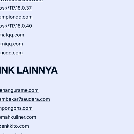
ps://117.18.0.37
ampionqq.com
ps://117.18.0.40
matqq.com
rniqq.com
nuqq.com
INK LAINNYA
sehangurame.com
ambakar7saudara.com
mpongpns.com
emahkuliner.com
oenkkito.com