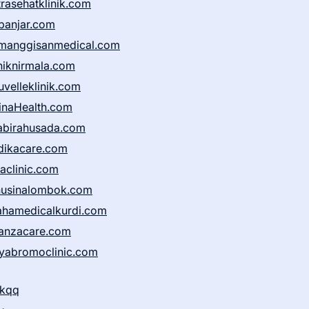
trasehatklinik.com
banjar.com
manggisanmedical.com
iniknirmala.com
uvelleklinik.com
inaHealth.com
abirahusada.com
dikacare.com
taclinic.com
nusinalombok.com
ahamedicalkurdi.com
anzacare.com
iyabromoclinic.com
ikqq