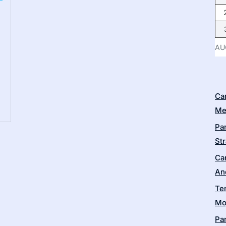
AU
Ca
Me
Pa
Str
Ca
An
Te
Moj
Pa