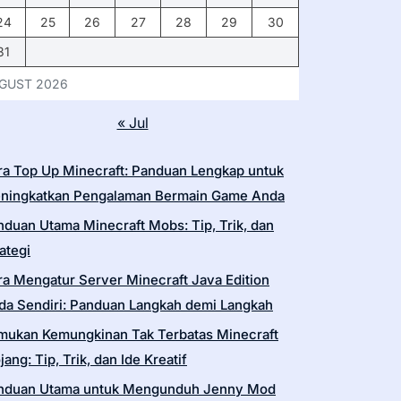
24
25
26
27
28
29
30
31
GUST 2026
« Jul
ra Top Up Minecraft: Panduan Lengkap untuk
ningkatkan Pengalaman Bermain Game Anda
nduan Utama Minecraft Mobs: Tip, Trik, dan
ategi
ra Mengatur Server Minecraft Java Edition
da Sendiri: Panduan Langkah demi Langkah
mukan Kemungkinan Tak Terbatas Minecraft
ang: Tip, Trik, dan Ide Kreatif
nduan Utama untuk Mengunduh Jenny Mod