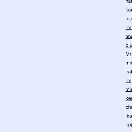
ha
ka
lu
rm
an
bl
Mr
mi
ca
rm
mi
ke
ch
ik
kp