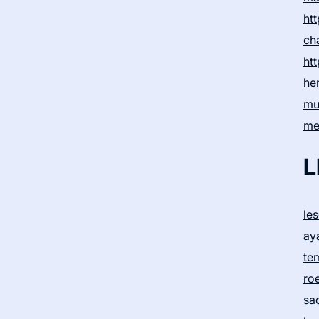
htt
ch
htt
he
mu
me
L
le
ay
te
ro
sa