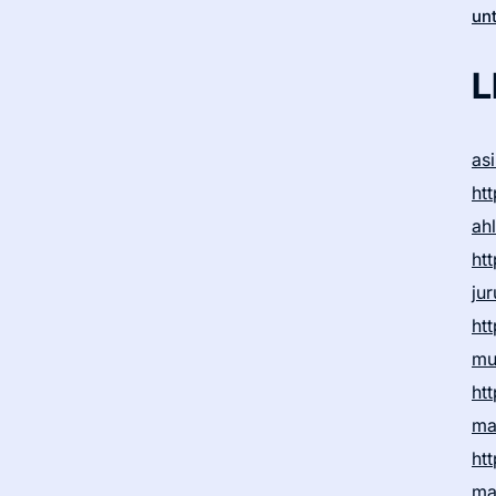
un
L
as
htt
ah
htt
ju
htt
mu
htt
ma
htt
ma