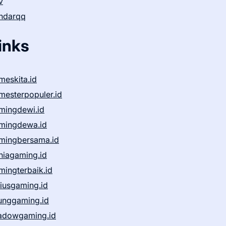
v
ndarqq
inks
meskita.id
mesterpopuler.id
mingdewi.id
mingdewa.id
mingbersama.id
niagaming.id
mingterbaik.id
niusgaming.id
unggaming.id
adowgaming.id