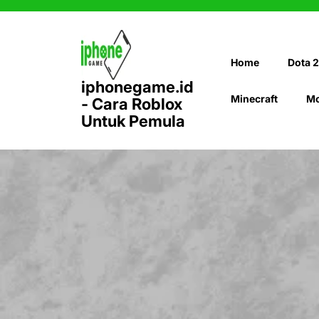
Skip
to
content
Home
Dota 2
iphonegame.id
Minecraft
Mo
- Cara Roblox
Untuk Pemula