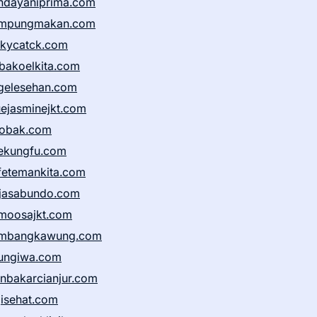
ndayaniprima.com
mpungmakan.com
ckycatck.com
bakoelkita.com
gelesehan.com
uejasminejkt.com
obak.com
ekungfu.com
fetemankita.com
jasabundo.com
moosajkt.com
mbangkawung.com
ungiwa.com
anbakarcianjur.com
jisehat.com