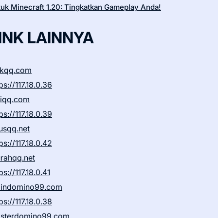
tuk Minecraft 1.20: Tingkatkan Gameplay Anda!
INK LAINNYA
ikqq.com
ps://117.18.0.36
liqq.com
ps://117.18.0.39
rusqq.net
ps://117.18.0.42
rahqq.net
ps://117.18.0.41
indomino99.com
ps://117.18.0.38
sterdomino99.com