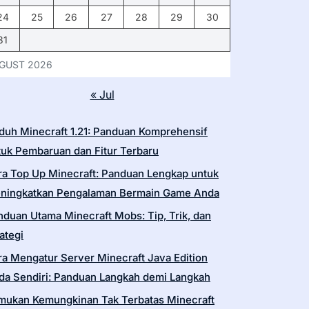
24
25
26
27
28
29
30
31
GUST 2026
« Jul
duh Minecraft 1.21: Panduan Komprehensif
tuk Pembaruan dan Fitur Terbaru
ra Top Up Minecraft: Panduan Lengkap untuk
ningkatkan Pengalaman Bermain Game Anda
nduan Utama Minecraft Mobs: Tip, Trik, dan
ategi
ra Mengatur Server Minecraft Java Edition
da Sendiri: Panduan Langkah demi Langkah
mukan Kemungkinan Tak Terbatas Minecraft