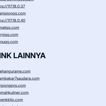
ps://117.18.0.37
ampionqq.com
ps://117.18.0.40
matqq.com
rniqq.com
nuqq.com
INK LAINNYA
sehangurame.com
ambakar7saudara.com
mpongpns.com
emahkuliner.com
oenkkito.com