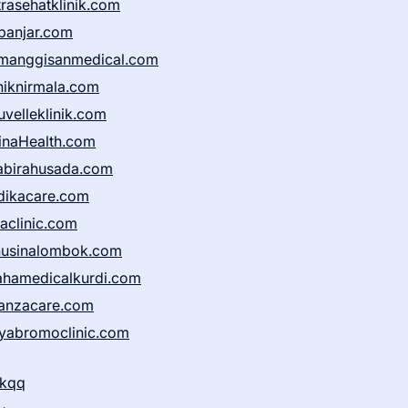
trasehatklinik.com
banjar.com
manggisanmedical.com
iniknirmala.com
uvelleklinik.com
inaHealth.com
abirahusada.com
dikacare.com
taclinic.com
nusinalombok.com
ahamedicalkurdi.com
anzacare.com
iyabromoclinic.com
ikqq