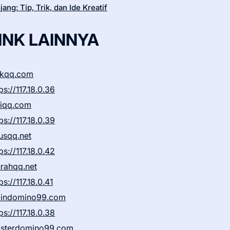
ang: Tip, Trik, dan Ide Kreatif
INK LAINNYA
ikqq.com
ps://117.18.0.36
liqq.com
ps://117.18.0.39
rusqq.net
ps://117.18.0.42
rahqq.net
ps://117.18.0.41
indomino99.com
ps://117.18.0.38
sterdomino99.com