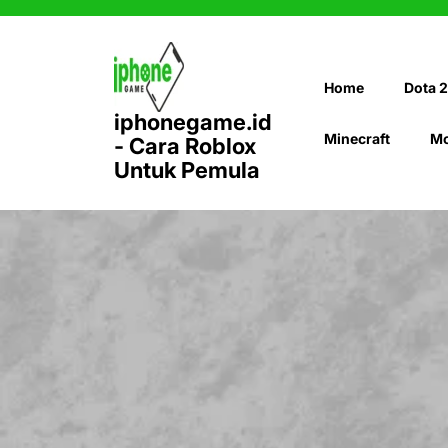
Skip
to
content
Home
Dota 2
iphonegame.id
Minecraft
Mo
- Cara Roblox
Untuk Pemula