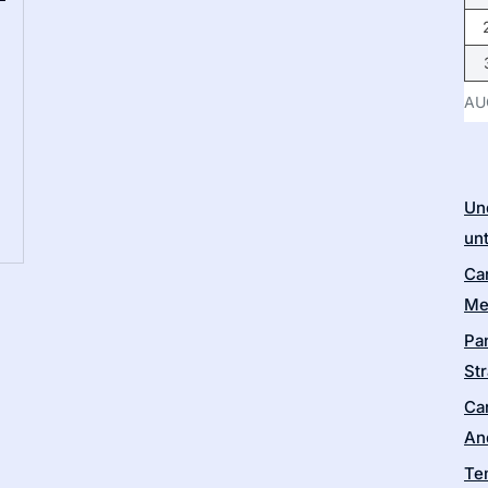
AU
Un
un
Ca
Me
Pa
Str
Ca
An
Te