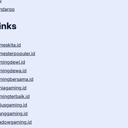
v
ndarqq
inks
meskita.id
mesterpopuler.id
mingdewi.id
mingdewa.id
mingbersama.id
niagaming.id
mingterbaik.id
niusgaming.id
unggaming.id
adowgaming.id