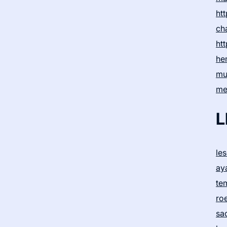
htt
ch
htt
he
mu
me
L
le
ay
te
ro
sa