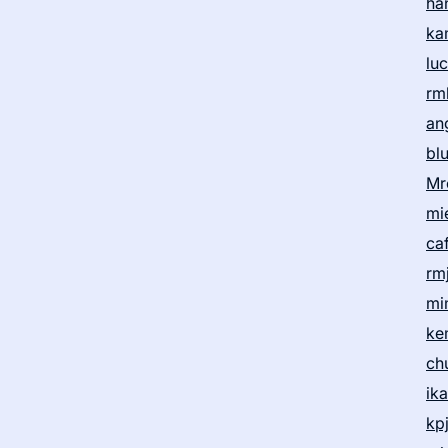
ha
ka
lu
rm
an
bl
Mr
mi
ca
rm
mi
ke
ch
ik
kp