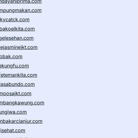
ndayaniprima.com
mpungmakan.com
ckycatck.com
bakoelkita.com
gelesehan.com
uejasminejkt.com
obak.com
ekungfu.com
fetemankita.com
jasabundo.com
moosajkt.com
mbangkawung.com
ungiwa.com
anbakarcianjur.com
jisehat.com