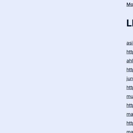
Moj
L
as
htt
ah
htt
ju
htt
mu
htt
ma
htt
ma